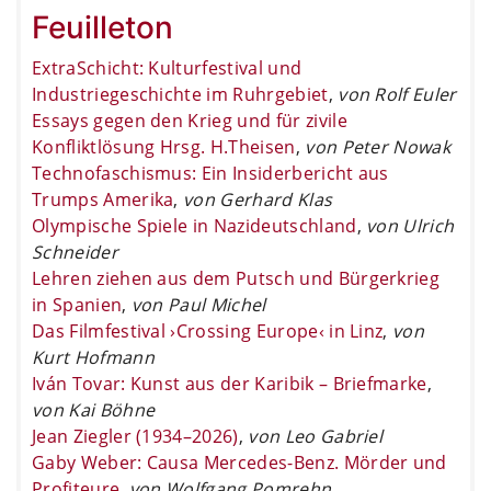
Feuilleton
ExtraSchicht: Kulturfestival und
Industriegeschichte im Ruhrgebiet
,
von Rolf Euler
Essays gegen den Krieg und für zivile
Konfliktlösung Hrsg. H.Theisen
,
von Peter Nowak
Technofaschismus: Ein Insiderbericht aus
Trumps Amerika
,
von Gerhard Klas
Olympische Spiele in Nazideutschland
,
von Ulrich
Schneider
Lehren ziehen aus dem Putsch und Bürgerkrieg
in Spanien
,
von Paul Michel
Das Filmfestival ›Crossing Europe‹ in Linz
,
von
Kurt Hofmann
Iván Tovar: Kunst aus der Karibik – Briefmarke
,
von Kai Böhne
Jean Ziegler (1934–2026)
,
von Leo Gabriel
Gaby Weber: Causa Mercedes-Benz. Mörder und
Profiteure
,
von Wolfgang Pomrehn