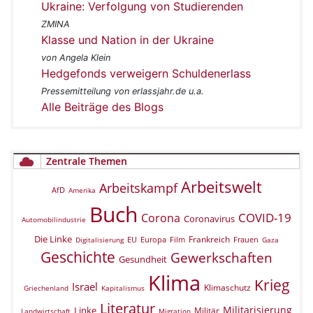
Ukraine: Verfolgung von Studierenden
ZMINA
Klasse und Nation in der Ukraine
von Angela Klein
Hedgefonds verweigern Schuldenerlass
Pressemitteilung von erlassjahr.de u.a.
Alle Beiträge des Blogs
Zentrale Themen
Arbeitswelt
Arbeitskampf
AfD
Amerika
Buch
COVID-19
Corona
Coronavirus
Automobilindustrie
Die Linke
Frankreich
EU
Europa
Film
Frauen
Digitalisierung
Gaza
Geschichte
Gewerkschaften
Gesundheit
Klima
Krieg
Israel
Klimaschutz
Griechenland
Kapitalismus
Literatur
Militarisierung
Linke
Militär
Landwirtschaft
Migration