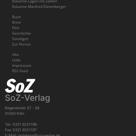
Kolumne Lügen mit Zahlen
Kolumne Manfred Dietenberger
Buch
Krimi
Film
Geschichte
Sonstiges
Zur Person
Abo
Links
Impressum
RSS Feed
SoZ-Verlag
Regentenstr. 57 - 59
51063 Köln
Tel.: 0221 9231196
Fax: 0221 9231197
redaktion@soz-verlag.de
E-Mail: