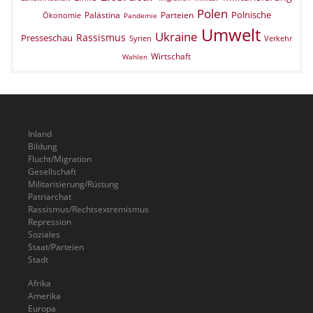
Polen
Polnische
Palästina
Parteien
Ökonomie
Pandemie
Umwelt
Ukraine
Rassismus
Presseschau
Verkehr
Syrien
Wirtschaft
Wahlen
Inland
Bildung
Flucht/Migration
Gesellschaft
Militarisierung/Rüstung
Patriarchat
Rassismus/Rechtsextremismus
Repression
Soziales
Staat/Parteien
Stadt
Afrika
Amerika
Europa