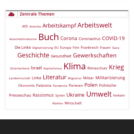
Zentrale Themen
Arbeitswelt
Arbeitskampf
AfD
Amerika
Buch
COVID-19
Corona
Coronavirus
Automobilindustrie
Die Linke
Frankreich
EU
Europa
Film
Frauen
Digitalisierung
Gaza
Geschichte
Gewerkschaften
Gesundheit
Klima
Krieg
Israel
Klimaschutz
Griechenland
Kapitalismus
Literatur
Militarisierung
Linke
Militär
Landwirtschaft
Migration
Polen
Polnische
Palästina
Parteien
Ökonomie
Pandemie
Umwelt
Ukraine
Rassismus
Presseschau
Verkehr
Syrien
Wirtschaft
Wahlen