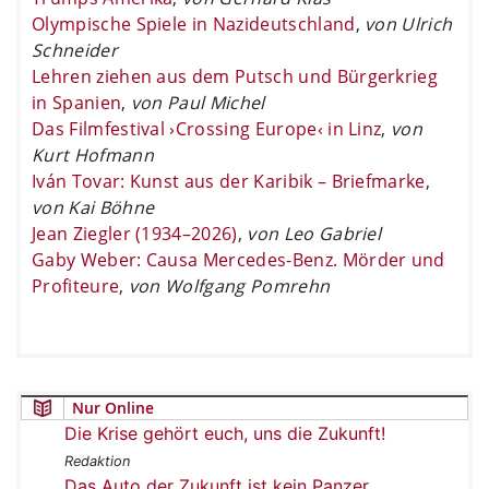
Olympische Spiele in Nazideutschland
,
von Ulrich
Schneider
Lehren ziehen aus dem Putsch und Bürgerkrieg
in Spanien
,
von Paul Michel
Das Filmfestival ›Crossing Europe‹ in Linz
,
von
Kurt Hofmann
Iván Tovar: Kunst aus der Karibik – Briefmarke
,
von Kai Böhne
Jean Ziegler (1934–2026)
,
von Leo Gabriel
Gaby Weber: Causa Mercedes-Benz. Mörder und
Profiteure
,
von Wolfgang Pomrehn
Nur Online
Die Krise gehört euch, uns die Zukunft!
Redaktion
Das Auto der Zukunft ist kein Panzer