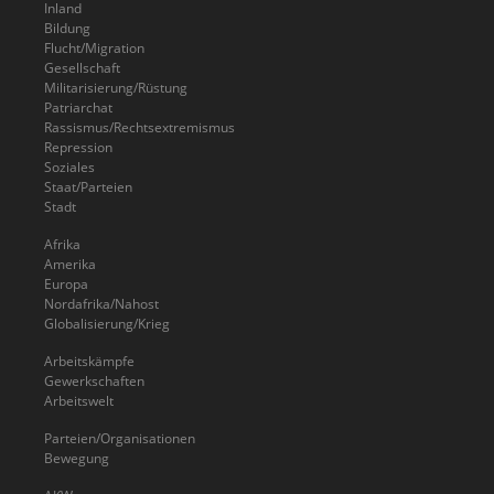
Inland
Bildung
Flucht/Migration
Gesellschaft
Militarisierung/Rüstung
Patriarchat
Rassismus/Rechtsextremismus
Repression
Soziales
Staat/Parteien
Stadt
Afrika
Amerika
Europa
Nordafrika/Nahost
Globalisierung/Krieg
Arbeitskämpfe
Gewerkschaften
Arbeitswelt
Parteien/Organisationen
Bewegung