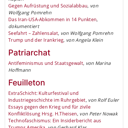
Gegen Aufrüstung und Sozialabbau
,
von
Wolfgang Pomrehn
Das Iran-USA-Abkommen in 14 Punkten
,
dokumentiert
Seefahrt – Zahlensalat
,
von Wolfgang Pomrehn
Trump und der Irankrieg
,
von Angela Klein
Patriarchat
Antifeminismus und Staatsgewalt
,
von Marina
Hoffmann
Feuilleton
ExtraSchicht: Kulturfestival und
Industriegeschichte im Ruhrgebiet
,
von Rolf Euler
Essays gegen den Krieg und für zivile
Konfliktlösung Hrsg. H.Theisen
,
von Peter Nowak
Technofaschismus: Ein Insiderbericht aus
Trumps Amerika
,
von Gerhard Klas