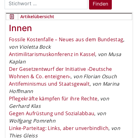
Search
Finden
for:
Artikelübersicht
Innen
Fossile Kostenfalle – Neues aus dem Bundestag
,
von Violetta Bock
Antimilitarismuskonferenz in Kassel
,
von Musa
Kaplan
Der Gesetzentwurf der Initiative ›Deutsche
Wohnen & Co. enteignen‹
,
von Florian Osuch
Antifeminismus und Staatsgewalt
,
von Marina
Hoffmann
Pflegekräfte kämpfen für ihre Rechte
,
von
Gerhard Klas
Gegen Aufrüstung und Sozialabbau
,
von
Wolfgang Pomrehn
Linke-Parteitag: Links, aber unverbindlich
,
von
Thies Gleiss