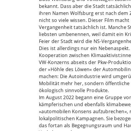
bekannt. Dass aber die Stadt tatsächli
ihren ­Namen Wolfsburg erst nach dem Z
nicht so viele wissen. Dieser Film mach
Vergangenheit tatsächlich ist. Manche
liebsten umbenennen, weil damit ein Kri
Feier der Stadt wird die NS-Vergangenhe
Dies ist allerdings nur ein Nebenaspekt
Kooperation zwischen Klimaaktivist:inn
VW-Konzerns abseits der Pkw-Produktion
der »Höhle des Löwen« der Automobilin
machen: Die Autoindustrie wird umgerüste
Mobilität mehr her, sondern öffentliche
ökologisch sinnvolle Produkte.
Im August 2022 begann eine Gruppe vo
kämpferischen und ebenfalls klimabewe
»automobilen Konsens aufzubrechen«, m
lokalpolitischen Kampagnen. Sie bezoge
das fortan als Begegnungsraum und Haup