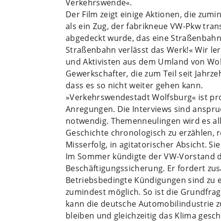
Verkehrswende«.
Der Film zeigt einige Aktionen, die zum
als ein Zug, der fabrikneue VW-Pkw tran
abgedeckt wurde, das eine Straßenbahn z
Straßenbahn verlässt das Werk!« Wir ler
und Aktivisten aus dem Umland von Wol
Gewerkschafter, die zum Teil seit Jahrz
dass es so nicht weiter gehen kann.
»Verkehrswendestadt Wolfsburg« ist prof
Anregungen. Die Interviews sind anspruc
notwendig. Themenneulingen wird es alle
Geschichte chronologisch zu erzählen, re
Misserfolg, in agitatorischer Absicht. Si
Im Sommer kündigte der VW-Vorstand d
Beschäftigungssicherung. Er fordert zus
Betriebsbedingte Kündigungen sind zu 
zumindest möglich. So ist die Grundfra
kann die deutsche Automobilindustrie z
bleiben und gleichzeitig das Klima gesc