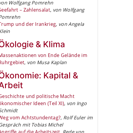
von Wolfgang Pomrehn
Seefahrt – Zahlensalat
,
von Wolfgang
Pomrehn
Trump und der Irankrieg
,
von Angela
Klein
Ökologie & Klima
Massenaktionen von Ende Gelände im
Ruhrgebiet
,
von Musa Kaplan
Ökonomie: Kapital &
Arbeit
Geschichte und politische Macht
ökonomischer Ideen (Teil XI)
,
von Ingo
Schmidt
Weg vom Achtstundentag?
,
Rolf Euler im
Gespräch mit Tobias Michel
Angriffe auf die Arbeitszeit
,
Rede von