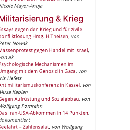
Nicole Mayer-Ahuja
Militarisierung & Krieg
Essays gegen den Krieg und für zivile
Konfliktlösung Hrsg. H.Theisen
,
von
Peter Nowak
Massenprotest gegen Handel mit Israel
,
von ak
Psychologische Mechanismen im
Umgang mit dem Genozid in Gaza
,
von
Iris Hefets
Antimilitarismuskonferenz in Kassel
,
von
Musa Kaplan
Gegen Aufrüstung und Sozialabbau
,
von
Wolfgang Pomrehn
Das Iran-USA-Abkommen in 14 Punkten
,
dokumentiert
Seefahrt – Zahlensalat
,
von Wolfgang