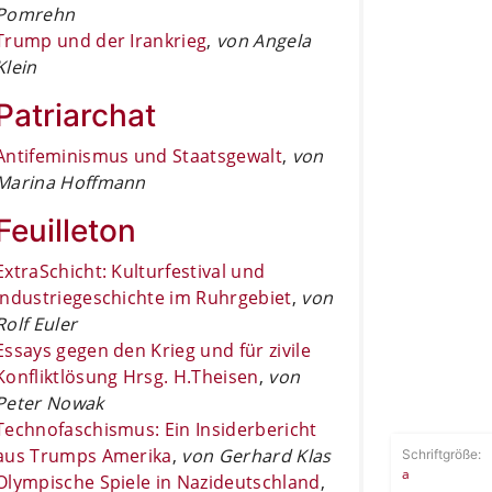
Pomrehn
Trump und der Irankrieg
,
von Angela
Klein
Patriarchat
Antifeminismus und Staatsgewalt
,
von
Marina Hoffmann
Feuilleton
ExtraSchicht: Kulturfestival und
Industriegeschichte im Ruhrgebiet
,
von
Rolf Euler
Essays gegen den Krieg und für zivile
Konfliktlösung Hrsg. H.Theisen
,
von
Peter Nowak
Technofaschismus: Ein Insiderbericht
aus Trumps Amerika
,
von Gerhard Klas
Schriftgröße:
a
Olympische Spiele in Nazideutschland
,