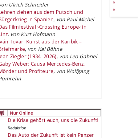
a+
von Ulrich Schneider
a++
Lehren ziehen aus dem Putsch und
Bürgerkrieg in Spanien
,
von Paul Michel
Das Filmfestival ›Crossing Europe‹ in
Linz
,
von Kurt Hofmann
Iván Tovar: Kunst aus der Karibik –
Briefmarke
,
von Kai Böhne
Jean Ziegler (1934–2026)
,
von Leo Gabriel
Gaby Weber: Causa Mercedes-Benz.
Mörder und Profiteure
,
von Wolfgang
Pomrehn
Nur Online
Die Krise gehört euch, uns die Zukunft!
Redaktion
Das Auto der Zukunft ist kein Panzer