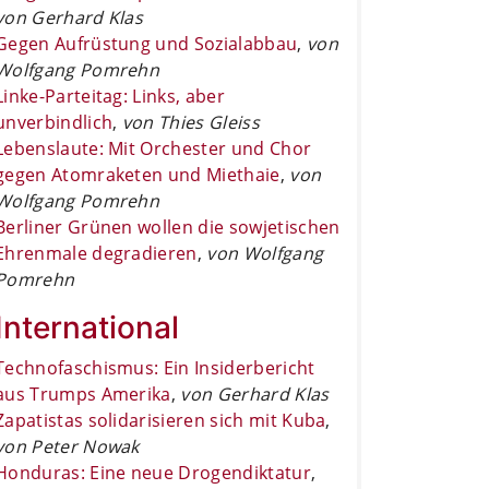
von Gerhard Klas
Gegen Aufrüstung und Sozialabbau
,
von
Wolfgang Pomrehn
Linke-Parteitag: Links, aber
unverbindlich
,
von Thies Gleiss
Lebenslaute: Mit Orchester und Chor
gegen Atomraketen und Miethaie
,
von
Wolfgang Pomrehn
Berliner Grünen wollen die sowjetischen
Ehrenmale degradieren
,
von Wolfgang
Pomrehn
International
Technofaschismus: Ein Insiderbericht
aus Trumps Amerika
,
von Gerhard Klas
Zapatistas solidarisieren sich mit Kuba
,
von Peter Nowak
Honduras: Eine neue Drogendiktatur
,