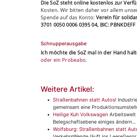
Die SoZ steht online kostenlos zur Verf
Kosten. Wir bitten daher vor allem uns
Spende auf das Konto:
Verein für solid
3701 0050 0006 0395 04, BIC: PBNKDEFF
Schnupperausgabe
Ich möchte die SoZ mal in der Hand hal
oder ein Probeabo
.
Weitere Artikel:
Straßenbahnen statt Autos!
Industri
gemeinsam eine Produktionsumstel
Heilige Kuh Volkswagen
Arbeitswelt
Belegschaftsebene einiges ändern…
Wolfsburg: Straßenbahnen statt Aut
VerkehrsWende läuft ins LeereGespr