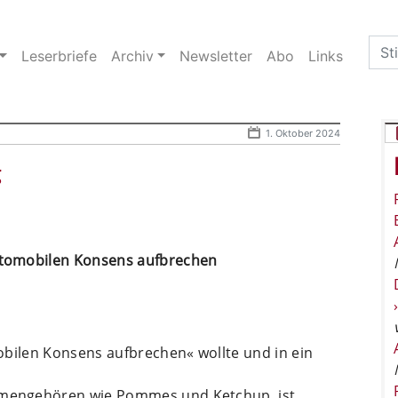
Sea
Leserbriefe
Archiv
Newsletter
Abo
Links
for:
1. Oktober 2024
g
tomobilen Konsens aufbrechen
obilen Konsens aufbrechen« wollte und in ein
mengehören wie Pommes und Ketchup, ist