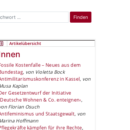
rch
Finden
Artikelübersicht
Innen
Fossile Kostenfalle – Neues aus dem
Bundestag
,
von Violetta Bock
Antimilitarismuskonferenz in Kassel
,
von
Musa Kaplan
Der Gesetzentwurf der Initiative
›Deutsche Wohnen & Co. enteignen‹
,
von Florian Osuch
Antifeminismus und Staatsgewalt
,
von
Marina Hoffmann
Pflegekräfte kämpfen für ihre Rechte
,