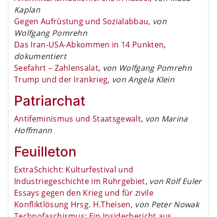
Kaplan
Gegen Aufrüstung und Sozialabbau
,
von
Wolfgang Pomrehn
Das Iran-USA-Abkommen in 14 Punkten
,
dokumentiert
Seefahrt – Zahlensalat
,
von Wolfgang Pomrehn
Trump und der Irankrieg
,
von Angela Klein
Patriarchat
Antifeminismus und Staatsgewalt
,
von Marina
Hoffmann
Feuilleton
ExtraSchicht: Kulturfestival und
Industriegeschichte im Ruhrgebiet
,
von Rolf Euler
Essays gegen den Krieg und für zivile
Konfliktlösung Hrsg. H.Theisen
,
von Peter Nowak
Technofaschismus: Ein Insiderbericht aus