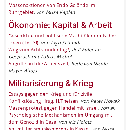
Massenaktionen von Ende Gelände im
Ruhrgebiet
,
von Musa Kaplan
Ökonomie: Kapital & Arbeit
Geschichte und politische Macht ökonomischer
Ideen (Teil XI)
,
von Ingo Schmidt
Weg vom Achtstundentag?
,
Rolf Euler im
Gespräch mit Tobias Michel
Angriffe auf die Arbeitszeit
,
Rede von Nicole
Mayer-Ahuja
Militarisierung & Krieg
Essays gegen den Krieg und für zivile
Konfliktlösung Hrsg. H.Theisen
,
von Peter Nowak
Massenprotest gegen Handel mit Israel
,
von ak
Psychologische Mechanismen im Umgang mit
dem Genozid in Gaza
,
von Iris Hefets
Antimilitarismuskonferenz in Kassel
,
von Musa