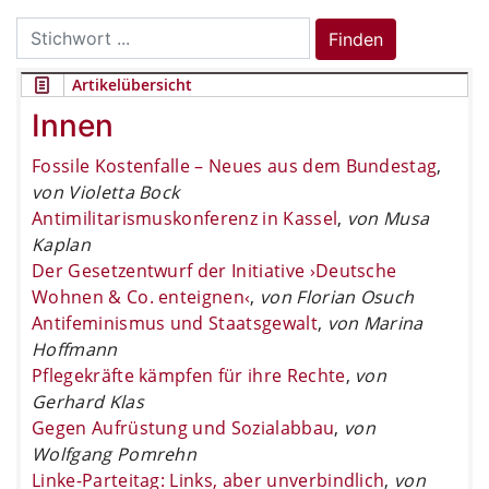
Search
Finden
for:
Artikelübersicht
Innen
Fossile Kostenfalle – Neues aus dem Bundestag
,
von Violetta Bock
Antimilitarismuskonferenz in Kassel
,
von Musa
Kaplan
Der Gesetzentwurf der Initiative ›Deutsche
Wohnen & Co. enteignen‹
,
von Florian Osuch
Antifeminismus und Staatsgewalt
,
von Marina
Hoffmann
Pflegekräfte kämpfen für ihre Rechte
,
von
Gerhard Klas
Gegen Aufrüstung und Sozialabbau
,
von
Wolfgang Pomrehn
Linke-Parteitag: Links, aber unverbindlich
,
von