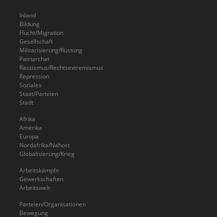
Inland
Bildung
Flucht/Migration
Gesellschaft
Militarisierung/Rüstung
Patriarchat
Rassismus/Rechtsextremismus
Repression
Soziales
Staat/Parteien
Stadt
Afrika
Amerika
Europa
Nordafrika/Nahost
Globalisierung/Krieg
Arbeitskämpfe
Gewerkschaften
Arbeitswelt
Parteien/Organisationen
Bewegung