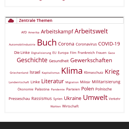
Zentrale Themen
Arbeitswelt
Arbeitskampf
AfD
Amerika
Buch
COVID-19
Corona
Coronavirus
Automobilindustrie
Die Linke
Frankreich
EU
Europa
Film
Frauen
Digitalisierung
Gaza
Geschichte
Gewerkschaften
Gesundheit
Klima
Krieg
Israel
Klimaschutz
Griechenland
Kapitalismus
Literatur
Militarisierung
Linke
Militär
Landwirtschaft
Migration
Polen
Polnische
Palästina
Parteien
Ökonomie
Pandemie
Umwelt
Ukraine
Rassismus
Presseschau
Verkehr
Syrien
Wirtschaft
Wahlen