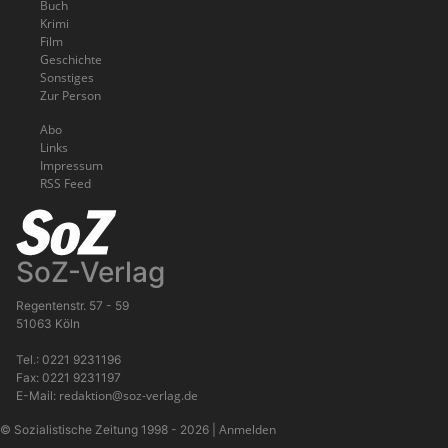
Buch
Krimi
Film
Geschichte
Sonstiges
Zur Person
Abo
Links
Impressum
RSS Feed
SoZ-Verlag
Regentenstr. 57 - 59
51063 Köln
Tel.: 0221 9231196
Fax: 0221 9231197
redaktion@soz-verlag.de
E-Mail:
Anmelden
© Sozialistische Zeitung 1998 - 2026
|