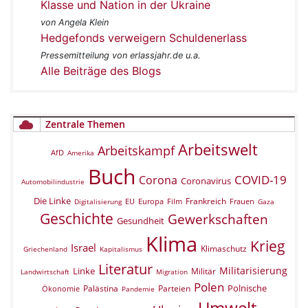
Klasse und Nation in der Ukraine
von Angela Klein
Hedgefonds verweigern Schuldenerlass
Pressemitteilung von erlassjahr.de u.a.
Alle Beiträge des Blogs
Zentrale Themen
Arbeitswelt
Arbeitskampf
AfD
Amerika
Buch
COVID-19
Corona
Coronavirus
Automobilindustrie
Die Linke
Frankreich
EU
Europa
Film
Frauen
Digitalisierung
Gaza
Geschichte
Gewerkschaften
Gesundheit
Klima
Krieg
Israel
Klimaschutz
Griechenland
Kapitalismus
Literatur
Militarisierung
Linke
Militär
Landwirtschaft
Migration
Polen
Polnische
Palästina
Parteien
Ökonomie
Pandemie
Umwelt