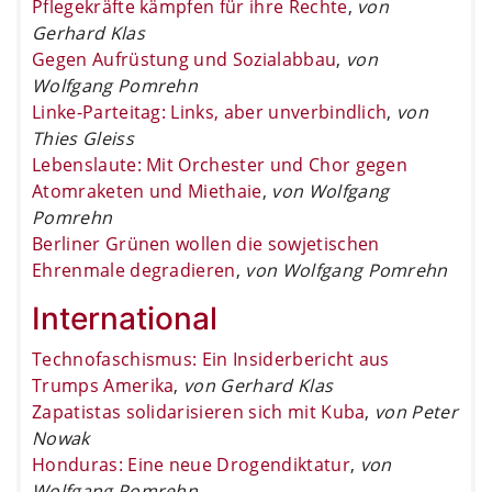
Pflegekräfte kämpfen für ihre Rechte
,
von
Gerhard Klas
Gegen Aufrüstung und Sozialabbau
,
von
Wolfgang Pomrehn
Linke-Parteitag: Links, aber unverbindlich
,
von
Thies Gleiss
Lebenslaute: Mit Orchester und Chor gegen
Atomraketen und Miethaie
,
von Wolfgang
Pomrehn
Berliner Grünen wollen die sowjetischen
Ehrenmale degradieren
,
von Wolfgang Pomrehn
International
Technofaschismus: Ein Insiderbericht aus
Trumps Amerika
,
von Gerhard Klas
Zapatistas solidarisieren sich mit Kuba
,
von Peter
Nowak
Honduras: Eine neue Drogendiktatur
,
von
Wolfgang Pomrehn