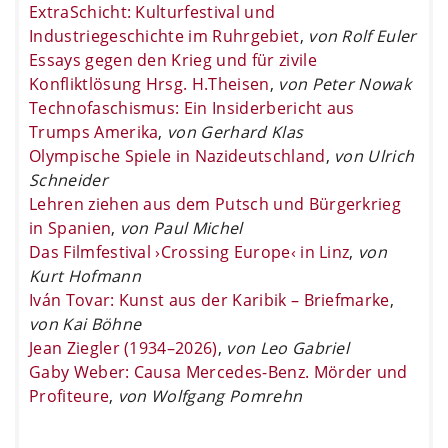
ExtraSchicht: Kulturfestival und
Industriegeschichte im Ruhrgebiet
,
von Rolf Euler
Essays gegen den Krieg und für zivile
Konfliktlösung Hrsg. H.Theisen
,
von Peter Nowak
Technofaschismus: Ein Insiderbericht aus
Trumps Amerika
,
von Gerhard Klas
Olympische Spiele in Nazideutschland
,
von Ulrich
Schneider
Lehren ziehen aus dem Putsch und Bürgerkrieg
in Spanien
,
von Paul Michel
Das Filmfestival ›Crossing Europe‹ in Linz
,
von
Kurt Hofmann
Iván Tovar: Kunst aus der Karibik – Briefmarke
,
von Kai Böhne
Jean Ziegler (1934–2026)
,
von Leo Gabriel
Gaby Weber: Causa Mercedes-Benz. Mörder und
Profiteure
,
von Wolfgang Pomrehn