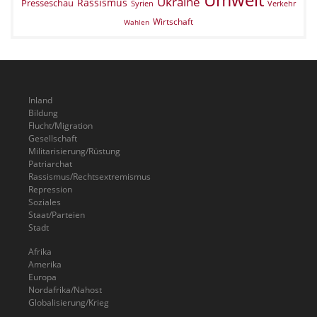
Ukraine
Rassismus
Presseschau
Verkehr
Syrien
Wirtschaft
Wahlen
Inland
Bildung
Flucht/Migration
Gesellschaft
Militarisierung/Rüstung
Patriarchat
Rassismus/Rechtsextremismus
Repression
Soziales
Staat/Parteien
Stadt
Afrika
Amerika
Europa
Nordafrika/Nahost
Globalisierung/Krieg