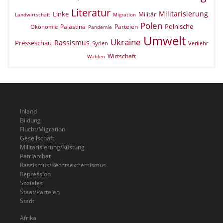
Literatur
Militarisierung
Linke
Militär
Landwirtschaft
Migration
Polen
Polnische
Palästina
Parteien
Ökonomie
Pandemie
Umwelt
Ukraine
Rassismus
Presseschau
Verkehr
Syrien
Wirtschaft
Wahlen
Inland
Bildung
Flucht/Migration
Gesellschaft
Militarisierung/Rüstung
Patriarchat
Rassismus/Rechtsextremismus
Repression
Soziales
Staat/Parteien
Stadt
Afrika