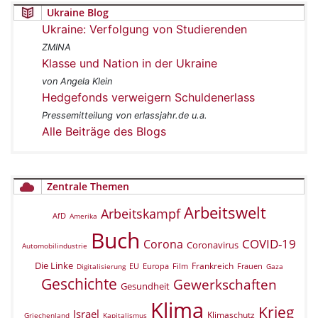
Ukraine Blog
Ukraine: Verfolgung von Studierenden
ZMINA
Klasse und Nation in der Ukraine
von Angela Klein
Hedgefonds verweigern Schuldenerlass
Pressemitteilung von erlassjahr.de u.a.
Alle Beiträge des Blogs
Zentrale Themen
Arbeitswelt
Arbeitskampf
AfD
Amerika
Buch
COVID-19
Corona
Coronavirus
Automobilindustrie
Die Linke
Frankreich
EU
Europa
Film
Frauen
Digitalisierung
Gaza
Geschichte
Gewerkschaften
Gesundheit
Klima
Krieg
Israel
Klimaschutz
Griechenland
Kapitalismus