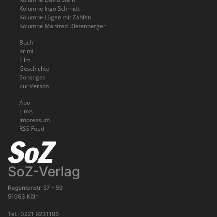
Kolumne Ingo Schmidt
Kolumne Lügen mit Zahlen
Kolumne Manfred Dietenberger
Buch
Krimi
Film
Geschichte
Sonstiges
Zur Person
Abo
Links
Impressum
RSS Feed
SoZ-Verlag
Regentenstr. 57 - 59
51063 Köln
Tel.: 0221 9231196