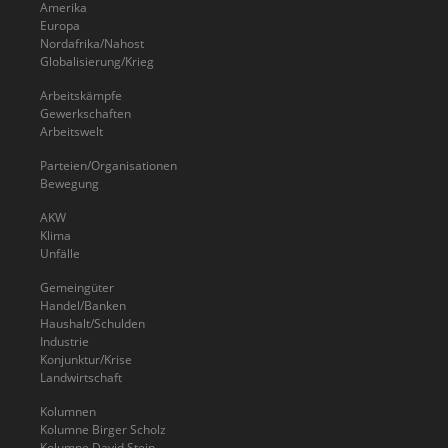
Amerika
Europa
Nordafrika/Nahost
Globalisierung/Krieg
Arbeitskämpfe
Gewerkschaften
Arbeitswelt
Parteien/Organisationen
Bewegung
AKW
Klima
Unfälle
Gemeingüter
Handel/Banken
Haushalt/Schulden
Industrie
Konjunktur/Krise
Landwirtschaft
Kolumnen
Kolumne Birger Scholz
Kolumne David Stein