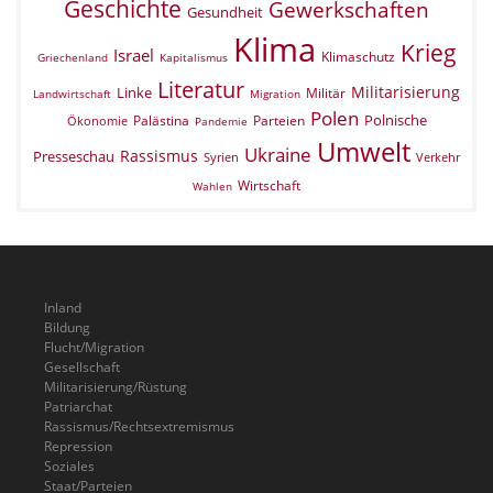
Geschichte
Gewerkschaften
Gesundheit
Klima
Krieg
Israel
Klimaschutz
Griechenland
Kapitalismus
Literatur
Militarisierung
Linke
Militär
Landwirtschaft
Migration
Polen
Polnische
Palästina
Parteien
Ökonomie
Pandemie
Umwelt
Ukraine
Rassismus
Presseschau
Verkehr
Syrien
Wirtschaft
Wahlen
Inland
Bildung
Flucht/Migration
Gesellschaft
Militarisierung/Rüstung
Patriarchat
Rassismus/Rechtsextremismus
Repression
Soziales
Staat/Parteien