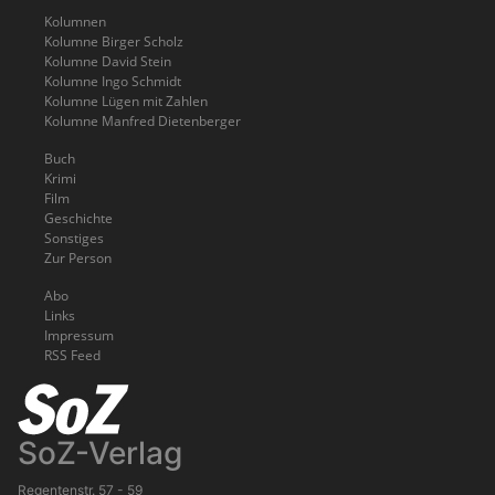
Kolumnen
Kolumne Birger Scholz
Kolumne David Stein
Kolumne Ingo Schmidt
Kolumne Lügen mit Zahlen
Kolumne Manfred Dietenberger
Buch
Krimi
Film
Geschichte
Sonstiges
Zur Person
Abo
Links
Impressum
RSS Feed
SoZ-Verlag
Regentenstr. 57 - 59