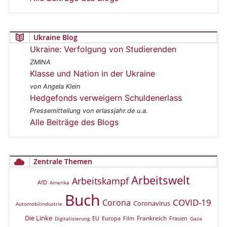
Ukraine Blog
Ukraine: Verfolgung von Studierenden
ZMINA
Klasse und Nation in der Ukraine
von Angela Klein
Hedgefonds verweigern Schuldenerlass
Pressemitteilung von erlassjahr.de u.a.
Alle Beiträge des Blogs
Zentrale Themen
Arbeitswelt
Arbeitskampf
AfD
Amerika
Buch
COVID-19
Corona
Coronavirus
Automobilindustrie
Die Linke
Frankreich
EU
Europa
Film
Frauen
Digitalisierung
Gaza