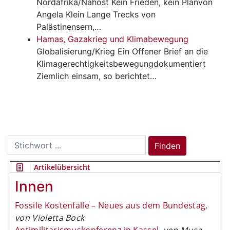
Nordafrika/Nahost
Kein Frieden, kein Planvon
Angela Klein Lange Trecks von
Palästinensern,…
Hamas, Gazakrieg und Klimabewegung
Globalisierung/Krieg
Ein Offener Brief an die
Klimagerechtigkeitsbewegungdokumentiert
Ziemlich einsam, so berichtet…
Search
Finden
for:
Artikelübersicht
Innen
Fossile Kostenfalle – Neues aus dem Bundestag
,
von Violetta Bock
Antimilitarismuskonferenz in Kassel
,
von Musa