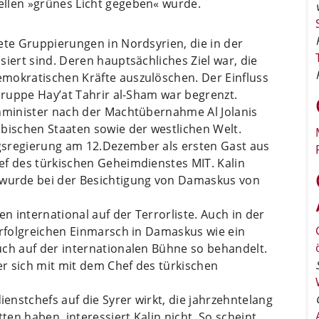
ellen »grünes Licht gegeben« wurde.
ete Gruppierungen in Nordsyrien, die in der
iert sind. Deren hauptsächliches Ziel war, die
mokratischen Kräfte auszulöschen. Der Einfluss
 Gruppe Hay’at Tahrir al-Sham war begrenzt.
enminister nach der Machtübernahme Al Jolanis
bischen Staaten sowie der westlichen Welt.
gsregierung am 12.Dezember als ersten Gast aus
ef des türkischen Geheimdienstes MIT. Kalin
urde bei der Besichtigung von Damaskus von
en international auf der Terrorliste. Auch in der
erfolgreichen Einmarsch in Damaskus wie ein
uch auf der internationalen Bühne so behandelt.
r sich mit mit dem Chef des türkischen
nstchefs auf die Syrer wirkt, die jahrzehntelang
en haben, interessiert Kalin nicht. So scheint