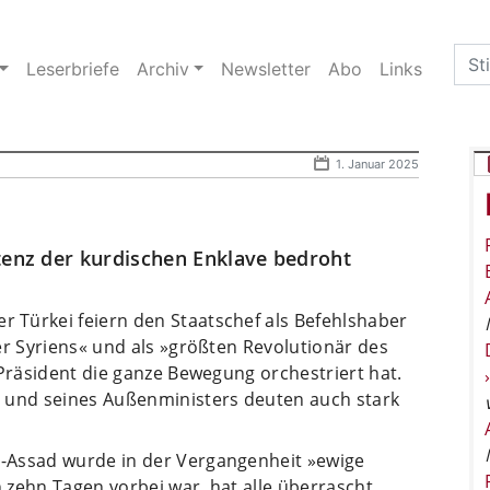
Sea
Leserbriefe
Archiv
Newsletter
Abo
Links
for:
1. Januar 2025
tenz der kurdischen Enklave bedroht
Türkei feiern den Staatschef als Befehlshaber
er Syriens« und als »größten Revolutionär des
 Präsident die ganze Bewegung orchestriert hat.
n und seines Außenministers deuten auch stark
l-Assad wurde in der Vergangenheit »ewige
n zehn Tagen vorbei war, hat alle überrascht,