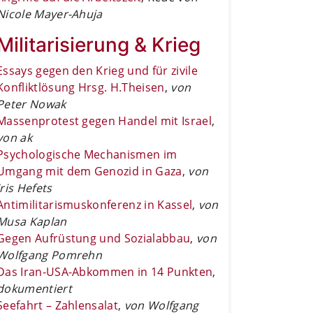
Nicole Mayer-Ahuja
Militarisierung & Krieg
Essays gegen den Krieg und für zivile
Konfliktlösung Hrsg. H.Theisen
,
von
Peter Nowak
Massenprotest gegen Handel mit Israel
,
von ak
Psychologische Mechanismen im
Umgang mit dem Genozid in Gaza
,
von
Iris Hefets
Antimilitarismuskonferenz in Kassel
,
von
Musa Kaplan
Gegen Aufrüstung und Sozialabbau
,
von
Wolfgang Pomrehn
Das Iran-USA-Abkommen in 14 Punkten
,
dokumentiert
Seefahrt – Zahlensalat
,
von Wolfgang