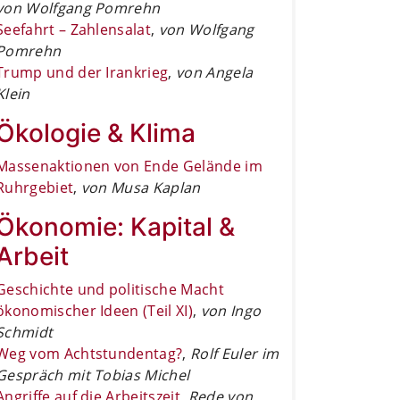
von Wolfgang Pomrehn
Seefahrt – Zahlensalat
,
von Wolfgang
Pomrehn
Trump und der Irankrieg
,
von Angela
Klein
Ökologie & Klima
Massenaktionen von Ende Gelände im
Ruhrgebiet
,
von Musa Kaplan
Ökonomie: Kapital &
Arbeit
Geschichte und politische Macht
ökonomischer Ideen (Teil XI)
,
von Ingo
Schmidt
Weg vom Achtstundentag?
,
Rolf Euler im
Gespräch mit Tobias Michel
Angriffe auf die Arbeitszeit
,
Rede von