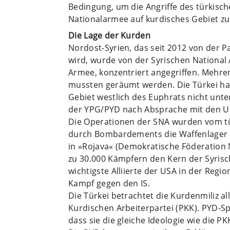
Bedingung, um die Angriffe des türkisch
Nationalarmee auf kurdisches Gebiet zu
Die Lage der Kurden
Nordost-Syrien, das seit 2012 von der P
wird, wurde von der Syrischen National 
Armee, konzentriert angegriffen. Mehr
mussten geräumt werden. Die Türkei hat
Gebiet westlich des Euphrats nicht unte
der YPG/PYD nach Absprache mit den US
Die Operationen der SNA wurden vom türk
durch Bombardements die Waffenlager d
in »Rojava« (Demokratische Föderation 
zu 30.000 Kämpfern den Kern der Syrisch
wichtigste Alliierte der USA in der Regi
Kampf gegen den IS.
Die Türkei betrachtet die Kurdenmiliz a
Kurdischen Arbeiterpartei (PKK). PYD-Sp
dass sie die gleiche Ideologie wie die P