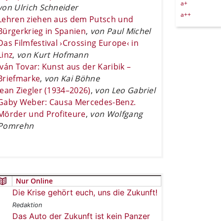
a+
von Ulrich Schneider
a++
Lehren ziehen aus dem Putsch und
Bürgerkrieg in Spanien
,
von Paul Michel
Das Filmfestival ›Crossing Europe‹ in
Linz
,
von Kurt Hofmann
Iván Tovar: Kunst aus der Karibik –
Briefmarke
,
von Kai Böhne
Jean Ziegler (1934–2026)
,
von Leo Gabriel
Gaby Weber: Causa Mercedes-Benz.
Mörder und Profiteure
,
von Wolfgang
Pomrehn
Nur Online
Die Krise gehört euch, uns die Zukunft!
Redaktion
Das Auto der Zukunft ist kein Panzer