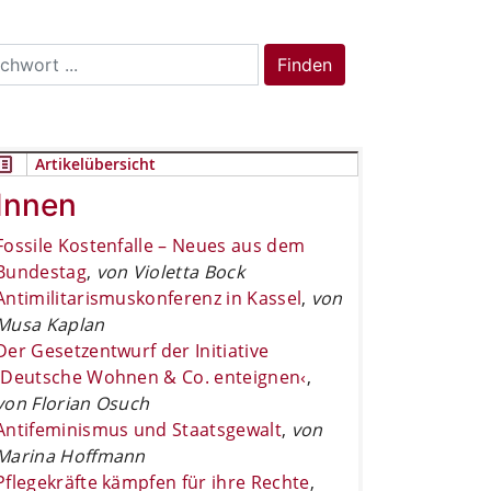
rch
Finden
Artikelübersicht
Innen
Fossile Kostenfalle – Neues aus dem
Bundestag
,
von Violetta Bock
Antimilitarismuskonferenz in Kassel
,
von
Musa Kaplan
Der Gesetzentwurf der Initiative
›Deutsche Wohnen & Co. enteignen‹
,
von Florian Osuch
Antifeminismus und Staatsgewalt
,
von
Marina Hoffmann
Pflegekräfte kämpfen für ihre Rechte
,