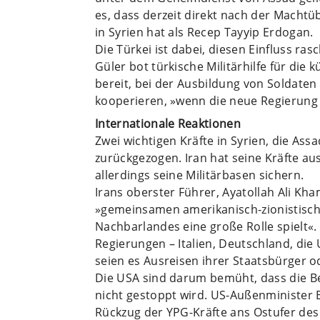
es, dass derzeit direkt nach der Macht
in Syrien hat als Recep Tayyip Erdogan.
Die Türkei ist dabei, diesen Einfluss r
Güler bot türkische Militärhilfe für die k
bereit, bei der Ausbildung von Soldaten
kooperieren, »wenn die neue Regierung e
Internationale Reaktionen
Zwei wichtigen Kräfte in Syrien, die Ass
zurückgezogen. Iran hat seine Kräfte a
allerdings seine Militärbasen sichern.
Irans oberster Führer, Ayatollah Ali Kh
»gemeinsamen amerikanisch-zionistische
Nachbarlandes eine große Rolle spielt«. 
Regierungen – Italien, Deutschland, die 
seien es Ausreisen ihrer Staatsbürger o
Die USA sind darum bemüht, dass die B
nicht gestoppt wird. US-Außenminister 
Rückzug der YPG-Kräfte ans Ostufer des 