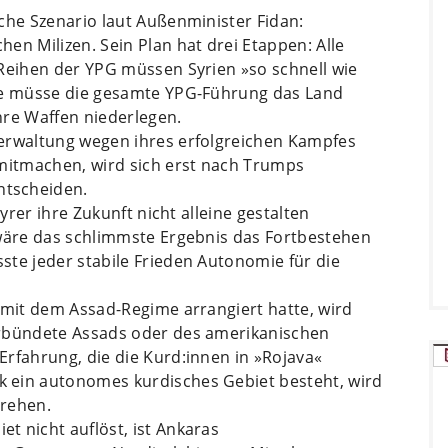
che Szenario laut Außenminister Fidan:
en Milizen. Sein Plan hat drei Etappen: Alle
 Reihen der YPG müssen Syrien »so schnell wie
ase müsse die gesamte YPG-Führung das Land
hre Waffen niederlegen.
erwaltung wegen ihres erfolgreichen Kampfes
 mitmachen, wird sich erst nach Trumps
ntscheiden.
Syrer ihre Zukunft nicht alleine gestalten
 wäre das schlimmste Ergebnis das Fortbestehen
ste jeder stabile Frieden Autonomie für die
 mit dem Assad-Regime arrangiert hatte, wird
erbündete Assads oder des amerikanischen
rfahrung, die die Kurd:innen in »Rojava«
 ein autonomes kurdisches Gebiet besteht, wird
drehen.
t nicht auflöst, ist Ankaras