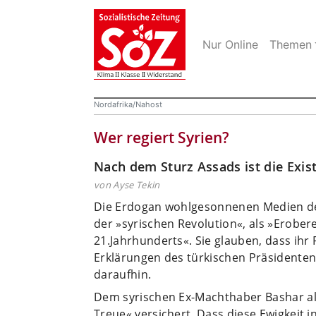
Nur Online
Themen
Nordafrika/Nahost
Wer regiert Syrien?
Nach dem Sturz Assads ist die Exis
von Ayse Tekin
Die Erdogan wohlgesonnenen Medien der 
der »syrischen Revolution«, als »Erober
21.Jahrhunderts«. Sie glauben, dass ihr
Erklärungen des türkischen Präsidente
daraufhin.
Dem syrischen Ex-Machthaber Ba­shar a
Treue« versichert. Dass diese Ewigkeit i