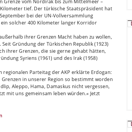
hen Grenze vom Nordirak bis zum Mittelmeer –
ilometer tief. Der türkische Staatspräsident hat
im September bei der UN-Vollversammlung
s ein solcher 400 Kilometer langer Korridor
außerhalb ihrer Grenzen Macht haben zu wollen,
. Seit Gründung der Türkischen Republik (1923)
ch ihrer Grenzen, die sie gerne gehabt hätten,
ründung Syriens (1961) und des Irak (1958)
 regionalen Parteitag der AKP erklärte Erdogan:
ie Grenzen in unserer Region so bestimmt worden
 Idlip, Aleppo, Hama, Damaskus nicht vergessen,
zt mit uns gemeinsam leben würden.« Jetzt
n