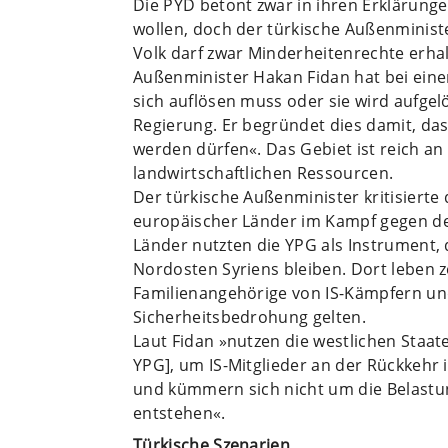
Die PYD betont zwar in ihren Erklärungen
wollen, doch der türkische Außenministe
Volk darf zwar Minderheitenrechte erhal
Außenminister Hakan Fidan hat bei ein
sich auflösen muss oder sie wird aufgelö
Regierung. Er begründet dies damit, da
werden dürfen«. Das Gebiet ist reich a
landwirtschaftlichen Ressourcen.
Der türkische Außenminister kritisierte 
europäischer Länder im Kampf gegen de
Länder nutzten die YPG als Instrument, 
Nordosten Syriens bleiben. Dort leben
Familienangehörige von IS-Kämpfern und
Sicherheitsbedrohung gelten.
Laut Fidan »nutzen die westlichen Staat
YPG], um IS-Mitglieder an der Rückkehr 
und kümmern sich nicht um die Belastun
entstehen«.
Türkische Szenarien