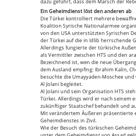
dazu geführt, dass dem Marsch der Reb
Ein Geheimdienst löst den anderen ab
Die Türkei kontrolliert mehrere bewaffn
Koalition Syrische Nationalarmee organis
von den USA unterstützten Syrischen De
der Türkei auf die in Idlib herrschende
Allerdings fungierte der türkische Auß
als Vermittler zwischen HTS und den ara
Bezeichnend ist, wen die neue Übergan
dem Ausland empfing: Ibrahim Kalin, Ch
besuchte die Umayyaden-Moschee und w
Al Jolani begleitet.
Al Jolani und sein Organisation HTS steh
Türkei. Allerdings wird er nach seinem 
zukünftiger Staatschef behandelt und a
Mit verändertem Äußeren präsentierte e
Geheimdienstes in Zivil.
Wie der Besuch des türkischen Geheimdie
unter dem Geheimdienst von Assad gelitt