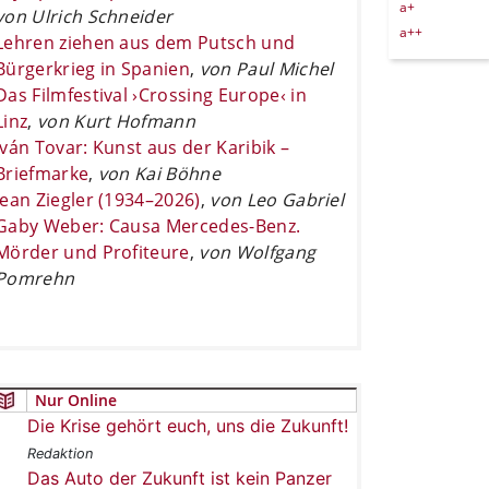
a+
von Ulrich Schneider
a++
Lehren ziehen aus dem Putsch und
Bürgerkrieg in Spanien
,
von Paul Michel
Das Filmfestival ›Crossing Europe‹ in
Linz
,
von Kurt Hofmann
Iván Tovar: Kunst aus der Karibik –
Briefmarke
,
von Kai Böhne
Jean Ziegler (1934–2026)
,
von Leo Gabriel
Gaby Weber: Causa Mercedes-Benz.
Mörder und Profiteure
,
von Wolfgang
Pomrehn
Nur Online
Die Krise gehört euch, uns die Zukunft!
Redaktion
Das Auto der Zukunft ist kein Panzer