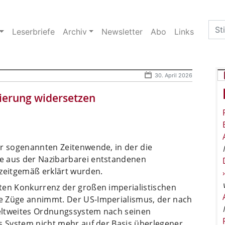
Sea
Leserbriefe
Archiv
Newsletter
Abo
Links
for:
30. April 2026
sierung widersetzen
er sogenannten Zeitenwende, in der die
e aus der Nazibarbarei entstandenen
 zeitgemäß erklärt wurden.
ten Konkurrenz der großen imperialistischen
e Züge annimmt. Der US-Imperialismus, der nach
eltweites Ordnungssystem nach seinen
es System nicht mehr auf der Basis überlegener