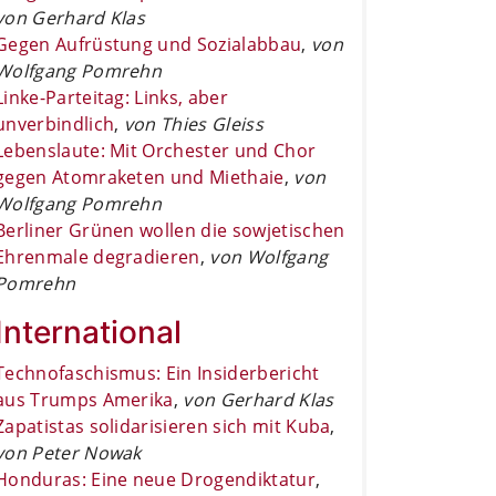
von Gerhard Klas
Gegen Aufrüstung und Sozialabbau
,
von
Wolfgang Pomrehn
Linke-Parteitag: Links, aber
unverbindlich
,
von Thies Gleiss
Lebenslaute: Mit Orchester und Chor
gegen Atomraketen und Miethaie
,
von
Wolfgang Pomrehn
Berliner Grünen wollen die sowjetischen
Ehrenmale degradieren
,
von Wolfgang
Pomrehn
International
Technofaschismus: Ein Insiderbericht
aus Trumps Amerika
,
von Gerhard Klas
Zapatistas solidarisieren sich mit Kuba
,
von Peter Nowak
Honduras: Eine neue Drogendiktatur
,