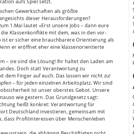
tion aufs Spiel setzt.
utschen Gewerkschaften als größte
 angesichts dieser Herausforderungen?
zum 1.Mai lautet »Erst unsere Jobs – dann eure
f die Klassenkonflikte mit dem, was in den vor­
ist er sicher eine brauchbarere Orientierung als
 Denn er eröffnet eher eine klassenorientierte
em – sie sind die Lösung! Ihr haltet den Laden am
Landes. Doch statt Verantwortung zu
t dem Finger auf euch. Das lassen wir nicht zu!
en – für jeden einzelnen Arbeitsplatz. Wir sind
Jobsicherheit ist unser oberstes Gebot. Unsere
nauso wie gestern. Das Grundgesetz sagt:
ichtung heißt konkret: Verantwortung für
dort Deutschland investieren, gemeinsam mit
zu, dass Profitinteressen über Menschenleben
stbewusstsein, die abhängig Beschäftigten nicht