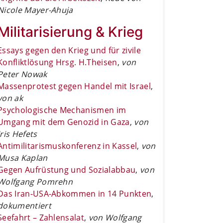
Nicole Mayer-Ahuja
Militarisierung & Krieg
Essays gegen den Krieg und für zivile
Konfliktlösung Hrsg. H.Theisen
,
von
Peter Nowak
Massenprotest gegen Handel mit Israel
,
von ak
Psychologische Mechanismen im
Umgang mit dem Genozid in Gaza
,
von
Iris Hefets
Antimilitarismuskonferenz in Kassel
,
von
Musa Kaplan
Gegen Aufrüstung und Sozialabbau
,
von
Wolfgang Pomrehn
Das Iran-USA-Abkommen in 14 Punkten
,
dokumentiert
Seefahrt – Zahlensalat
,
von Wolfgang