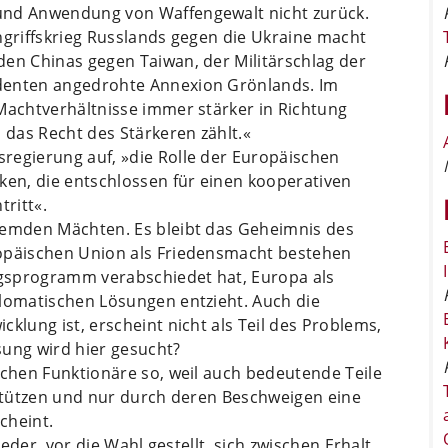
und Anwendung von Waffengewalt nicht zurück.
ngriffskrieg Russlands gegen die Ukraine macht
den Chinas gegen Taiwan, der Militärschlag der
denten angedrohte Annexion Grönlands. Im
Machtverhältnisse immer stärker in Richtung
 das Recht des Stärkeren zählt.«
regierung auf, »die Rolle der Europäischen
ken, die entschlossen für einen kooperativen
tritt«.
remden Mächten. Es bleibt das Geheimnis des
ropäischen Union als Friedensmacht bestehen
ungsprogramm verabschiedet hat, Europa als
plomatischen Lösungen entzieht. Auch die
klung ist, erscheint nicht als Teil des Problems,
sung wird hier gesucht?
ichen Funktionäre so, weil auch bedeutende Teile
rstützen und nur durch deren Beschweigen eine
cheint.
ieder, vor die Wahl gestellt, sich zwischen Erhalt