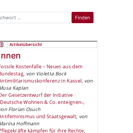
rch
Finden
Artikelübersicht
Innen
Fossile Kostenfalle – Neues aus dem
Bundestag
,
von Violetta Bock
Antimilitarismuskonferenz in Kassel
,
von
Musa Kaplan
Der Gesetzentwurf der Initiative
›Deutsche Wohnen & Co. enteignen‹
,
von Florian Osuch
Antifeminismus und Staatsgewalt
,
von
Marina Hoffmann
Pflegekräfte kämpfen für ihre Rechte
,