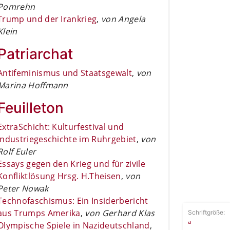
Pomrehn
Trump und der Irankrieg
,
von Angela
Klein
Patriarchat
Antifeminismus und Staatsgewalt
,
von
Marina Hoffmann
Feuilleton
ExtraSchicht: Kulturfestival und
Industriegeschichte im Ruhrgebiet
,
von
Rolf Euler
Essays gegen den Krieg und für zivile
Konfliktlösung Hrsg. H.Theisen
,
von
Peter Nowak
Technofaschismus: Ein Insiderbericht
aus Trumps Amerika
,
von Gerhard Klas
Schriftgröße:
a
Olympische Spiele in Nazideutschland
,