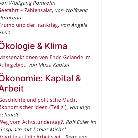
von Wolfgang Pomrehn
Seefahrt – Zahlensalat
,
von Wolfgang
Pomrehn
Trump und der Irankrieg
,
von Angela
Klein
Ökologie & Klima
Massenaktionen von Ende Gelände im
Ruhrgebiet
,
von Musa Kaplan
Ökonomie: Kapital &
Arbeit
Geschichte und politische Macht
ökonomischer Ideen (Teil XI)
,
von Ingo
Schmidt
Weg vom Achtstundentag?
,
Rolf Euler im
Gespräch mit Tobias Michel
Angriffe auf die Arbeitszeit
,
Rede von