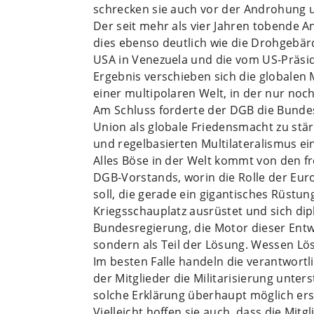
schrecken sie auch vor der Androhung 
Der seit mehr als vier Jahren tobende A
dies ebenso deutlich wie die Drohgebär
USA in Venezuela und die vom US-Präsi
Ergebnis verschieben sich die globalen 
einer multipolaren Welt, in der nur noch
Am Schluss forderte der DGB die Bundes
Union als globale Friedensmacht zu stär
und regelbasierten Multilateralismus ein
Alles Böse in der Welt kommt von den f
DGB-Vorstands, worin die Rolle der Eu
soll, die gerade ein gigantisches Rüst
Kriegsschauplatz ausrüstet und sich di
Bundesregierung, die Motor dieser Entwic
sondern als Teil der Lösung. Wessen Lö
Im besten Falle handeln die verantwortl
der Mitglieder die Militarisierung unte
solche Erklärung überhaupt möglich ers
Vielleicht hoffen sie auch, dass die Mitgl