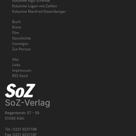
Kolumne Ingo Schmidt
Kolumne Lügen mit Zahlen
Kolumne Manfred Dietenberger
Buch
Krimi
Film
Geschichte
Sonstiges
Zur Person
Abo
Links
Impressum
RSS Feed
SoZ-Verlag
Regentenstr. 57 - 59
51063 Köln
Tel.: 0221 9231196
Fax: 0221 9231197