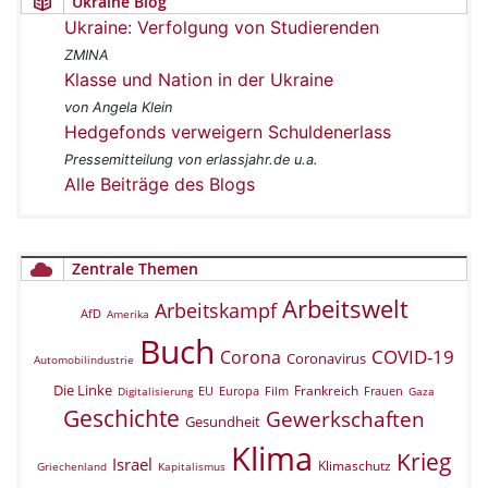
Ukraine Blog
Ukraine: Verfolgung von Studierenden
ZMINA
Klasse und Nation in der Ukraine
von Angela Klein
Hedgefonds verweigern Schuldenerlass
Pressemitteilung von erlassjahr.de u.a.
Alle Beiträge des Blogs
Zentrale Themen
Arbeitswelt
Arbeitskampf
AfD
Amerika
Buch
COVID-19
Corona
Coronavirus
Automobilindustrie
Die Linke
Frankreich
EU
Europa
Film
Frauen
Digitalisierung
Gaza
Geschichte
Gewerkschaften
Gesundheit
Klima
Krieg
Israel
Klimaschutz
Griechenland
Kapitalismus