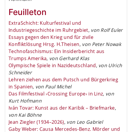
Feuilleton
ExtraSchicht: Kulturfestival und
Industriegeschichte im Ruhrgebiet
,
von Rolf Euler
Essays gegen den Krieg und für zivile
Konfliktlösung Hrsg. H.Theisen
,
von Peter Nowak
Technofaschismus: Ein Insiderbericht aus
Trumps Amerika
,
von Gerhard Klas
Olympische Spiele in Nazideutschland
,
von Ulrich
Schneider
Lehren ziehen aus dem Putsch und Bürgerkrieg
in Spanien
,
von Paul Michel
Das Filmfestival ›Crossing Europe‹ in Linz
,
von
Kurt Hofmann
Iván Tovar: Kunst aus der Karibik – Briefmarke
,
von Kai Böhne
Jean Ziegler (1934–2026)
,
von Leo Gabriel
Gaby Weber: Causa Mercedes-Benz. Mörder und