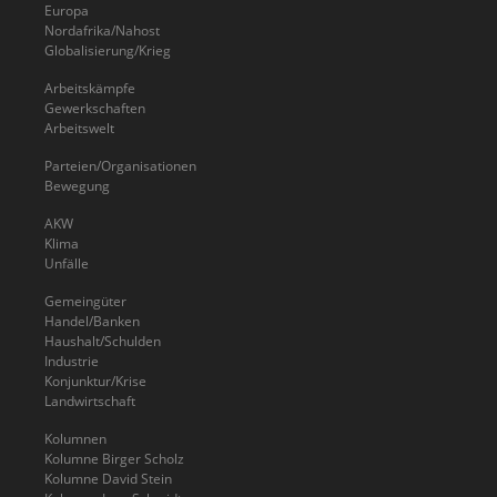
Europa
Nordafrika/Nahost
Globalisierung/Krieg
Arbeitskämpfe
Gewerkschaften
Arbeitswelt
Parteien/Organisationen
Bewegung
AKW
Klima
Unfälle
Gemeingüter
Handel/Banken
Haushalt/Schulden
Industrie
Konjunktur/Krise
Landwirtschaft
Kolumnen
Kolumne Birger Scholz
Kolumne David Stein