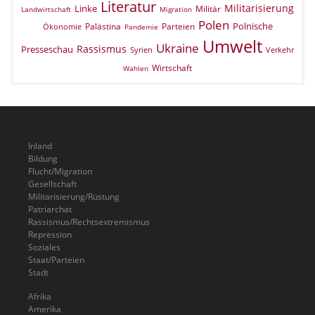
Literatur
Militarisierung
Linke
Militär
Landwirtschaft
Migration
Polen
Polnische
Palästina
Parteien
Ökonomie
Pandemie
Umwelt
Ukraine
Rassismus
Presseschau
Verkehr
Syrien
Wirtschaft
Wahlen
Inland
Bildung
Flucht/Migration
Gesellschaft
Militarisierung/Rüstung
Patriarchat
Rassismus/Rechtsextremismus
Repression
Soziales
Staat/Parteien
Stadt
Afrika
Amerika