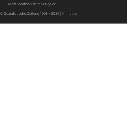
redaktion@soz-verlag.de
E-Mail:
Anmelden
© Sozialistische Zeitung 1998 - 2026
|