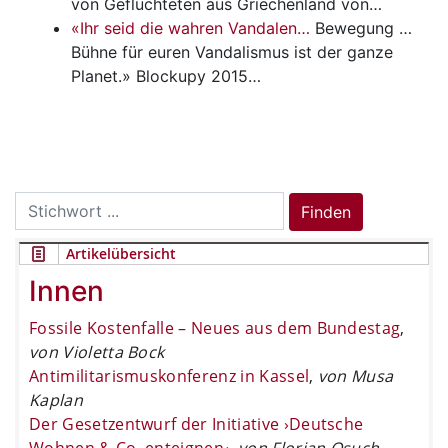
von Geflüchteten aus Griechenland von…
«Ihr seid die wahren Vandalen…
Bewegung
…
Bühne für euren Vandalismus ist der ganze
Planet.» Blockupy 2015…
Search
Finden
for:
Artikelübersicht
Innen
Fossile Kostenfalle – Neues aus dem Bundestag
,
von Violetta Bock
Antimilitarismuskonferenz in Kassel
,
von Musa
Kaplan
Der Gesetzentwurf der Initiative ›Deutsche
Wohnen & Co. enteignen‹
,
von Florian Osuch