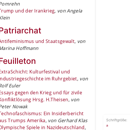
Pomrehn
Trump und der Irankrieg
,
von Angela
Klein
Patriarchat
Antifeminismus und Staatsgewalt
,
von
Marina Hoffmann
Feuilleton
ExtraSchicht: Kulturfestival und
Industriegeschichte im Ruhrgebiet
,
von
Rolf Euler
Essays gegen den Krieg und für zivile
Konfliktlösung Hrsg. H.Theisen
,
von
Peter Nowak
Technofaschismus: Ein Insiderbericht
aus Trumps Amerika
,
von Gerhard Klas
Schriftgröße:
a
Olympische Spiele in Nazideutschland
,