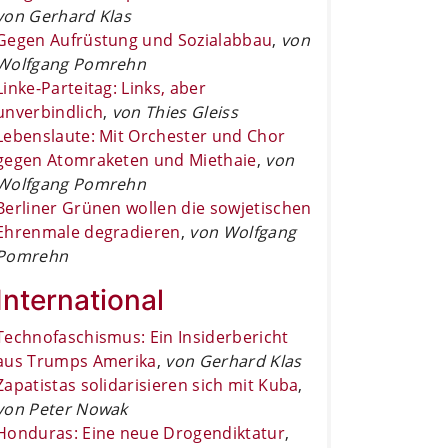
von Gerhard Klas
Gegen Aufrüstung und Sozialabbau
,
von
Wolfgang Pomrehn
Linke-Parteitag: Links, aber
unverbindlich
,
von Thies Gleiss
Lebenslaute: Mit Orchester und Chor
gegen Atomraketen und Miethaie
,
von
Wolfgang Pomrehn
Berliner Grünen wollen die sowjetischen
Ehrenmale degradieren
,
von Wolfgang
Pomrehn
International
Technofaschismus: Ein Insiderbericht
aus Trumps Amerika
,
von Gerhard Klas
Zapatistas solidarisieren sich mit Kuba
,
von Peter Nowak
Honduras: Eine neue Drogendiktatur
,