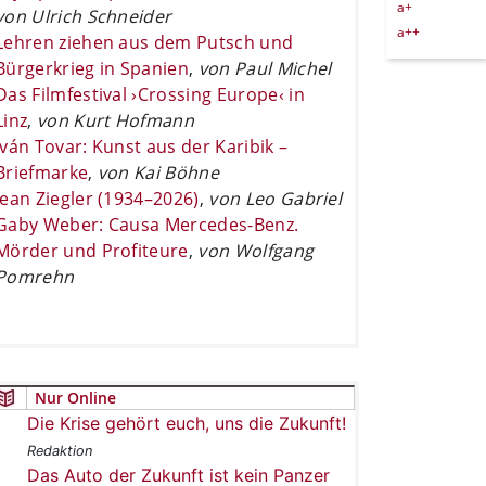
a+
von Ulrich Schneider
a++
Lehren ziehen aus dem Putsch und
Bürgerkrieg in Spanien
,
von Paul Michel
Das Filmfestival ›Crossing Europe‹ in
Linz
,
von Kurt Hofmann
Iván Tovar: Kunst aus der Karibik –
Briefmarke
,
von Kai Böhne
Jean Ziegler (1934–2026)
,
von Leo Gabriel
Gaby Weber: Causa Mercedes-Benz.
Mörder und Profiteure
,
von Wolfgang
Pomrehn
Nur Online
Die Krise gehört euch, uns die Zukunft!
Redaktion
Das Auto der Zukunft ist kein Panzer