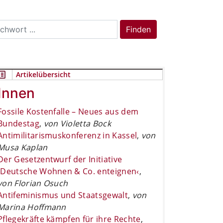
rch
Finden
Artikelübersicht
Innen
Fossile Kostenfalle – Neues aus dem
Bundestag
,
von Violetta Bock
Antimilitarismuskonferenz in Kassel
,
von
Musa Kaplan
Der Gesetzentwurf der Initiative
›Deutsche Wohnen & Co. enteignen‹
,
von Florian Osuch
Antifeminismus und Staatsgewalt
,
von
Marina Hoffmann
Pflegekräfte kämpfen für ihre Rechte
,