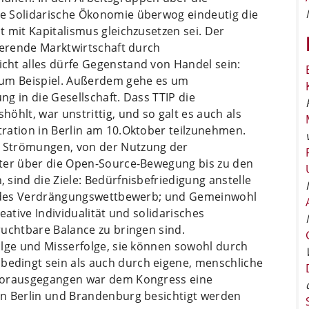
e Solidarische Ökonomie überwog eindeutig die
 mit Kapitalismus gleichzusetzen sei. Der
ierende Marktwirtschaft durch
cht alles dürfe Gegenstand von Handel sein:
zum Beispiel. Außerdem gehe es um
g in die Gesellschaft. Dass TTIP die
öhlt, war unstrittig, und so galt es auch als
ration in Berlin am 10.Oktober teilzunehmen.
 Strömungen, von der Nutzung der
üter über die Open-Source-Bewegung bis zu den
sind die Ziele: Bedürfnisbefriedigung anstelle
tt des Verdrängungswettbewerb; und Gemeinwohl
eative Individualität und solidarisches
ruchtbare Balance zu bringen sind.
olge und Misserfolge, sie können sowohl durch
dingt sein als auch durch eigene, menschliche
 Vorausgegangen war dem Kongress eine
in Berlin und Brandenburg besichtigt werden