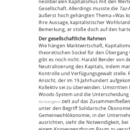
neoliberalen Kapitalismus mit den Wer
Gesellschaft. Allerdings musste die
Taz
-
äußerst hoch gehängten Thema «Was kom
Ihre Aussage, kapitalistischer Wohlstan
Bemerkung, er stoße doch auf den hart
Der gesellschaftliche Rahmen
Wie hängen Marktwirtschaft, Kapitalis
theoretischen Sockel für den Übergang
gibt es noch nicht. Harald Bender von 
Neutralisierung des Kapitals, indem ma
Kontrolle und Verfügungsgewalt stelle. Ra
Ansicht, der im 19.Jahrhundert aufge
Kollektiv sei zu überwinden. Umstritten 
Woods-System und die Unterscheidung 
zielt auf das Zusammenfließ
Konvergenz
unter den Begriff Solidarische Ökonomie
Gemeinwohlökonomie, in der Unternehme
ausrichten, sieht die Notwendigkeit, be
einem Konvergenzforum Raum zu verscha