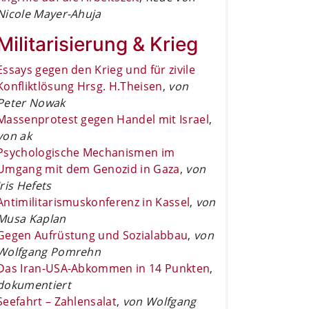
Nicole Mayer-Ahuja
Militarisierung & Krieg
Essays gegen den Krieg und für zivile
Konfliktlösung Hrsg. H.Theisen
,
von
Peter Nowak
Massenprotest gegen Handel mit Israel
,
von ak
Psychologische Mechanismen im
Umgang mit dem Genozid in Gaza
,
von
Iris Hefets
Antimilitarismuskonferenz in Kassel
,
von
Musa Kaplan
Gegen Aufrüstung und Sozialabbau
,
von
Wolfgang Pomrehn
Das Iran-USA-Abkommen in 14 Punkten
,
dokumentiert
Seefahrt – Zahlensalat
,
von Wolfgang