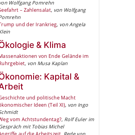
von Wolfgang Pomrehn
Seefahrt – Zahlensalat
,
von Wolfgang
Pomrehn
Trump und der Irankrieg
,
von Angela
Klein
Ökologie & Klima
Massenaktionen von Ende Gelände im
Ruhrgebiet
,
von Musa Kaplan
Ökonomie: Kapital &
Arbeit
Geschichte und politische Macht
ökonomischer Ideen (Teil XI)
,
von Ingo
Schmidt
Weg vom Achtstundentag?
,
Rolf Euler im
Gespräch mit Tobias Michel
Angriffe auf die Arbeitszeit
,
Rede von