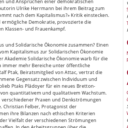
ten und Ansprüchen einer demokratischen
Autorin Ulrike Herrmann bei ihrem Beitrag zum
mt nach dem Kapitalismus?» Kritik einstecken.
d ermögliche Demokratie, provozierte die
en Klassen- und Frauenkampf.
mus und Solidarische Ökonomie zusammen? Einen
 vom Kapitalismus zur Solidarischen Ökonomie
der Akademie Solidarische Ökonomie warb für die
n immer mehr Bereiche unter öffentliche
lf Ptak, Beiratsmitglied von Attac, vertrat die
kommene Gegensatz zwischen Individuum und
blieb Ptaks Plädoyer für ein neues Bretton-
von quantitativem und qualitativem Wachstum.
en verschiedener Praxen und Denkströmungen
. Christian Felber, Protagonist der
n ihre Bilanzen nach ethischen Kriterien
i der Vielfalt der verschiedenen Strömungen
ffen. In den Arbeitsgruppen über die