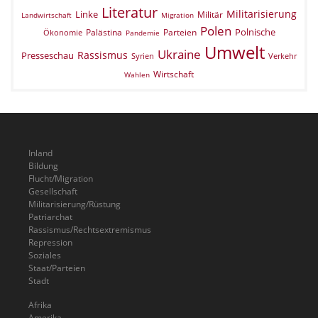
Literatur
Militarisierung
Linke
Militär
Landwirtschaft
Migration
Polen
Polnische
Palästina
Parteien
Ökonomie
Pandemie
Umwelt
Ukraine
Rassismus
Presseschau
Verkehr
Syrien
Wirtschaft
Wahlen
Inland
Bildung
Flucht/Migration
Gesellschaft
Militarisierung/Rüstung
Patriarchat
Rassismus/Rechtsextremismus
Repression
Soziales
Staat/Parteien
Stadt
Afrika
Amerika