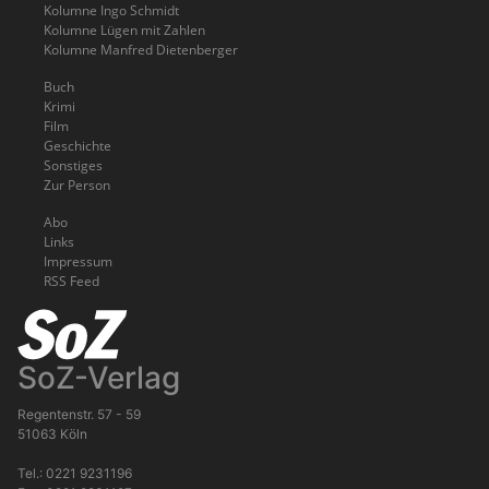
Kolumne Ingo Schmidt
Kolumne Lügen mit Zahlen
Kolumne Manfred Dietenberger
Buch
Krimi
Film
Geschichte
Sonstiges
Zur Person
Abo
Links
Impressum
RSS Feed
SoZ-Verlag
Regentenstr. 57 - 59
51063 Köln
Tel.: 0221 9231196