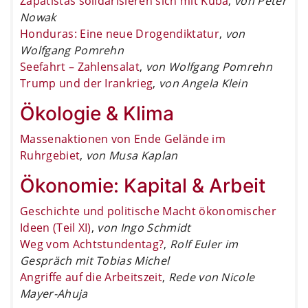
Zapatistas solidarisieren sich mit Kuba
,
von Peter
Nowak
Honduras: Eine neue Drogendiktatur
,
von
Wolfgang Pomrehn
Seefahrt – Zahlensalat
,
von Wolfgang Pomrehn
Trump und der Irankrieg
,
von Angela Klein
Ökologie & Klima
Massenaktionen von Ende Gelände im
Ruhrgebiet
,
von Musa Kaplan
Ökonomie: Kapital & Arbeit
Geschichte und politische Macht ökonomischer
Ideen (Teil XI)
,
von Ingo Schmidt
Weg vom Achtstundentag?
,
Rolf Euler im
Gespräch mit Tobias Michel
Angriffe auf die Arbeitszeit
,
Rede von Nicole
Mayer-Ahuja