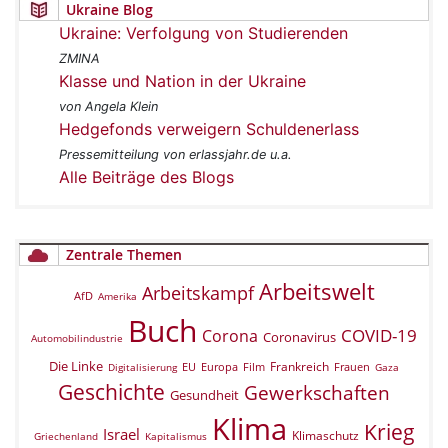
Ukraine Blog
Ukraine: Verfolgung von Studierenden
ZMINA
Klasse und Nation in der Ukraine
von Angela Klein
Hedgefonds verweigern Schuldenerlass
Pressemitteilung von erlassjahr.de u.a.
Alle Beiträge des Blogs
Zentrale Themen
Arbeitswelt
Arbeitskampf
AfD
Amerika
Buch
COVID-19
Corona
Coronavirus
Automobilindustrie
Die Linke
Frankreich
EU
Europa
Film
Frauen
Digitalisierung
Gaza
Geschichte
Gewerkschaften
Gesundheit
Klima
Krieg
Israel
Klimaschutz
Griechenland
Kapitalismus