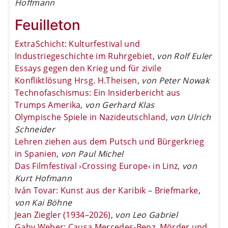
Hoffmann
Feuilleton
ExtraSchicht: Kulturfestival und
Industriegeschichte im Ruhrgebiet
,
von Rolf Euler
Essays gegen den Krieg und für zivile
Konfliktlösung Hrsg. H.Theisen
,
von Peter Nowak
Technofaschismus: Ein Insiderbericht aus
Trumps Amerika
,
von Gerhard Klas
Olympische Spiele in Nazideutschland
,
von Ulrich
Schneider
Lehren ziehen aus dem Putsch und Bürgerkrieg
in Spanien
,
von Paul Michel
Das Filmfestival ›Crossing Europe‹ in Linz
,
von
Kurt Hofmann
Iván Tovar: Kunst aus der Karibik – Briefmarke
,
von Kai Böhne
Jean Ziegler (1934–2026)
,
von Leo Gabriel
Gaby Weber: Causa Mercedes-Benz. Mörder und