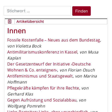
Search
Finden
for:
Artikelübersicht
Innen
Fossile Kostenfalle – Neues aus dem Bundestag
,
von Violetta Bock
Antimilitarismuskonferenz in Kassel
,
von Musa
Kaplan
Der Gesetzentwurf der Initiative ›Deutsche
Wohnen & Co. enteignen‹
,
von Florian Osuch
Antifeminismus und Staatsgewalt
,
von Marina
Hoffmann
Pflegekräfte kämpfen für ihre Rechte
,
von
Gerhard Klas
Gegen Aufrüstung und Sozialabbau
,
von
Wolfgang Pomrehn
Linke-Parteitag: Links, aber unverbindlich
,
von