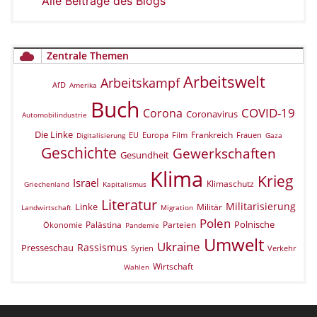
Alle Beiträge des Blogs
Zentrale Themen
Arbeitswelt
Arbeitskampf
AfD
Amerika
Buch
COVID-19
Corona
Coronavirus
Automobilindustrie
Die Linke
Frankreich
EU
Europa
Film
Frauen
Digitalisierung
Gaza
Geschichte
Gewerkschaften
Gesundheit
Klima
Krieg
Israel
Klimaschutz
Griechenland
Kapitalismus
Literatur
Militarisierung
Linke
Militär
Landwirtschaft
Migration
Polen
Polnische
Palästina
Parteien
Ökonomie
Pandemie
Umwelt
Ukraine
Rassismus
Presseschau
Verkehr
Syrien
Wirtschaft
Wahlen