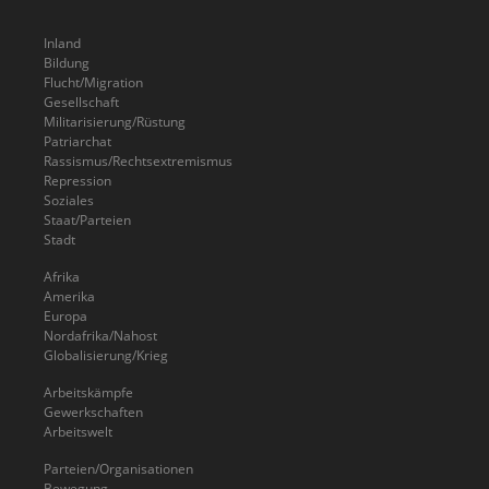
Inland
Bildung
Flucht/Migration
Gesellschaft
Militarisierung/Rüstung
Patriarchat
Rassismus/Rechtsextremismus
Repression
Soziales
Staat/Parteien
Stadt
Afrika
Amerika
Europa
Nordafrika/Nahost
Globalisierung/Krieg
Arbeitskämpfe
Gewerkschaften
Arbeitswelt
Parteien/Organisationen
Bewegung