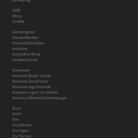
AKW
Klima
Unfälle
Gemeingüter
Handel/Banken
Haushalt/Schulden
Industrie
Konjunktur/Krise
Landwirtschaft
Kolumnen
Kolumne Birger Scholz
Kolumne David Stein
Kolumne Ingo Schmidt
Kolumne Lügen mit Zahlen
Kolumne Manfred Dietenberger
Buch
Krimi
Film
Geschichte
Sonstiges
Zur Person