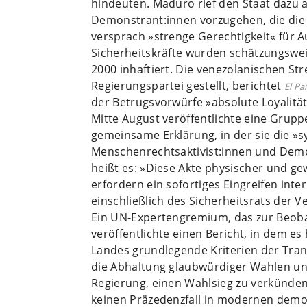
hindeuten. Maduro rief den Staat dazu a
Demonstrant:innen vorzugehen, die die 
versprach »strenge Gerechtigkeit« für 
Sicherheitskräfte wurden schätzungswe
2000 inhaftiert. Die venezolanischen Str
Regierungspartei gestellt, berichtet
El Pa
der Betrugsvorwürfe »absolute Loyalitä
Mitte August veröffentlichte eine Grup
gemeinsame Erklärung, in der sie die »
Menschenrechtsaktivist:innen und Demon
heißt es: »Diese Akte physischer und g
erfordern ein sofortiges Eingreifen int
einschließlich des Sicherheitsrats der V
Ein UN-Expertengremium, das zur Beoba
veröffentlichte einen Bericht, in dem e
Landes grundlegende Kriterien der Transp
die Abhaltung glaubwürdiger Wahlen une
Regierung, einen Wahlsieg zu verkünden
keinen Präzedenzfall in modernen demok