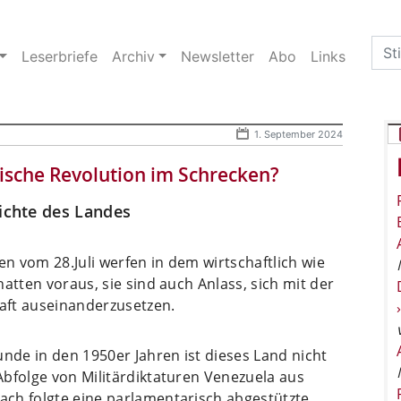
Sea
Leserbriefe
Archiv
Newsletter
Abo
Links
for:
1. September 2024
nische Revolution im Schrecken?
hichte des Landes
 vom 28.Juli werfen in dem wirtschaftlich wie
atten voraus, sie sind auch Anlass, sich mit der
aft auseinanderzusetzen.
unde in den 1950er Jahren ist dieses Land nicht
Abfolge von Militärdiktaturen Venezuela aus
ch folgte eine parlamentarisch abgestützte