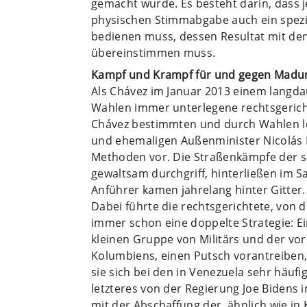
gemacht wurde. Es besteht darin, dass 
physischen Stimmabgabe auch ein spezie
bedienen muss, dessen Resultat mit d
übereinstimmen muss.
Kampf und Krampf für und gegen Madu
Als Chávez im Januar 2013 einem langda
Wahlen immer unterlegene rechtsgerich
Chávez bestimmten und durch Wahlen le
und ehemaligen Außenminister Nicolás 
Methoden vor. Die Straßenkämpfe der s
gewaltsam durchgriff, hinterließen im S
Anführer kamen jahrelang hinter Gitter.
Dabei führte die rechtsgerichtete, von
immer schon eine doppelte Strategie: Ein
kleinen Gruppe von Militärs und der vo
Kolumbiens, einen Putsch vorantreiben, d
sie sich bei den in Venezuela sehr häuf
letzteres von der Regierung Joe Bidens 
mit der Abschaffung der, ähnlich wie i