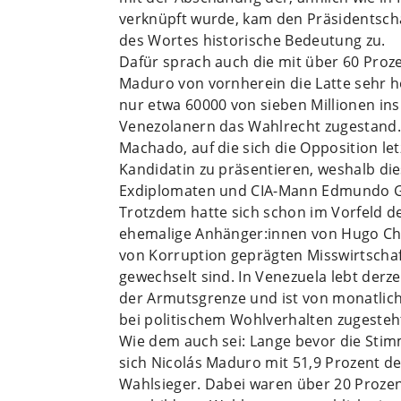
verknüpft wurde, kam den Präsidentscha
des Wortes historische Bedeutung zu.
Dafür sprach auch die mit über 60 Proze
Maduro von vornherein die Latte sehr 
nur etwa 60000 von sieben Millionen in
Venezolanern das Wahlrecht zugestand.
Machado, auf die sich die Opposition letz
Kandidatin zu präsentieren, weshalb d
Exdiplomaten und CIA-Mann Edmundo Go
Trotzdem hatte sich schon im Vorfeld de
ehemalige Anhänger:innen von Hugo Chá
von Korruption geprägten Misswirtscha
gewechselt sind. In Venezuela lebt derz
der Armutsgrenze und ist von monatlich
bei politischem Wohlverhalten zugesteh
Wie dem auch sei: Lange bevor die Stim
sich Nicolás Maduro mit 51,9 Prozent 
Wahlsieger. Dabei waren über 20 Prozen