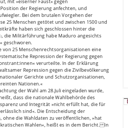
uf, mit »eiserner Faust« gegen
Position der Regierung anfechten, und
Aufwiegler. Bei dem brutalen Vorgehen der
ise 25 Menschen getötet und zwischen 1500 und
eitkräfte haben sich geschlossen hinter die
, die Militärführung habe Maduro angesichts
ís
t« geschworen.
pe von 25 Menschenrechtsorganisationen eine
systematische Repression der Regierung gegen
strant:innen« verurteilte. In der Erklärung
ewaltsamer Repression gegen die Zivilbevölkerung
ernationaler Gerichte und Schutzorganisationen,
ereinten Nationen.«
chtung der Wahl am 28.Juli eingeladen wurde,
s heißt, dass die nationale Wahlbehörde des
arenz und Integrität »nicht erfüllt hat, die für
rlässlich sind«. Die Entscheidung der
, ohne die Wahldaten zu veröffentlichen, »hat
ratischen Wahlen«, heißt es in dem Bericht. In