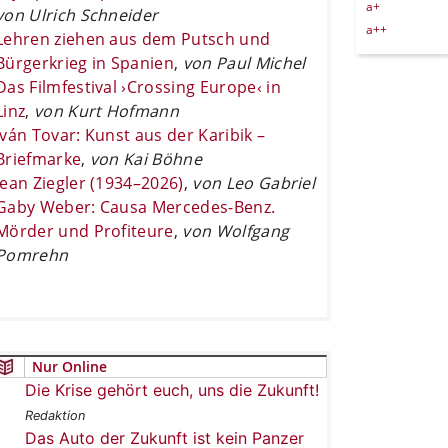
a+
von Ulrich Schneider
a++
Lehren ziehen aus dem Putsch und
Bürgerkrieg in Spanien
,
von Paul Michel
Das Filmfestival ›Crossing Europe‹ in
Linz
,
von Kurt Hofmann
Iván Tovar: Kunst aus der Karibik –
Briefmarke
,
von Kai Böhne
Jean Ziegler (1934–2026)
,
von Leo Gabriel
Gaby Weber: Causa Mercedes-Benz.
Mörder und Profiteure
,
von Wolfgang
Pomrehn
Nur Online
Die Krise gehört euch, uns die Zukunft!
Redaktion
Das Auto der Zukunft ist kein Panzer