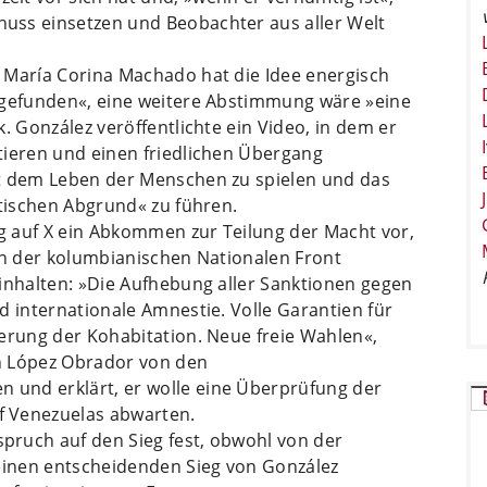
uss einsetzen und Beobachter aus aller Welt
 María Corina Machado hat die Idee energisch
tgefunden«, eine weitere Abstimmung wäre »eine
. González veröffentlichte ein Video, in dem er
tieren und einen friedlichen Übergang
it dem Leben der Menschen zu spielen und das
itischen Abgrund« zu führen.
ag auf X ein Abkommen zur Teilung der Macht vor,
en der kolumbianischen Nationalen Front
inhalten: »Die Aufhebung aller Sanktionen gegen
d internationale Amnestie. Volle Garantien für
erung der Kohabitation. Neue freie Wahlen«,
ch López Obrador von den
und erklärt, er wolle eine Überprüfung der
f Venezuelas abwarten.
pruch auf den Sieg fest, obwohl von der
 einen entscheidenden Sieg von González