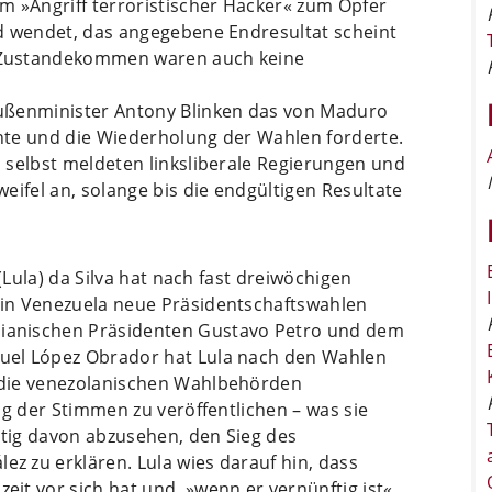
m »Angriff terroristischer Hacker« zum Opfer
d wendet, das angegebene Endresultat scheint
 Zustandekommen waren auch keine
ußenminister Antony Blinken das von Maduro
nte und die Wiederholung der Wahlen forderte.
 selbst meldeten linksliberale Regierungen und
eifel an, solange bis die endgültigen Resultate
(Lula) da Silva hat nach fast dreiwöchigen
in Venezuela neue Präsidentschaftswahlen
ianischen Präsidenten Gustavo Petro und dem
uel López Obrador hat Lula nach den Wahlen
 die venezolanischen Wahlbehörden
ng der Stimmen zu veröffentlichen – was sie
itig davon abzusehen, den Sieg des
 zu erklären. Lula wies darauf hin, dass
t vor sich hat und, »wenn er vernünftig ist«,