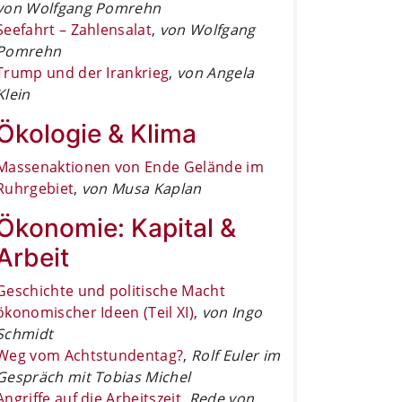
von Wolfgang Pomrehn
Seefahrt – Zahlensalat
,
von Wolfgang
Pomrehn
Trump und der Irankrieg
,
von Angela
Klein
Ökologie & Klima
Massenaktionen von Ende Gelände im
Ruhrgebiet
,
von Musa Kaplan
Ökonomie: Kapital &
Arbeit
Geschichte und politische Macht
ökonomischer Ideen (Teil XI)
,
von Ingo
Schmidt
Weg vom Achtstundentag?
,
Rolf Euler im
Gespräch mit Tobias Michel
Angriffe auf die Arbeitszeit
,
Rede von