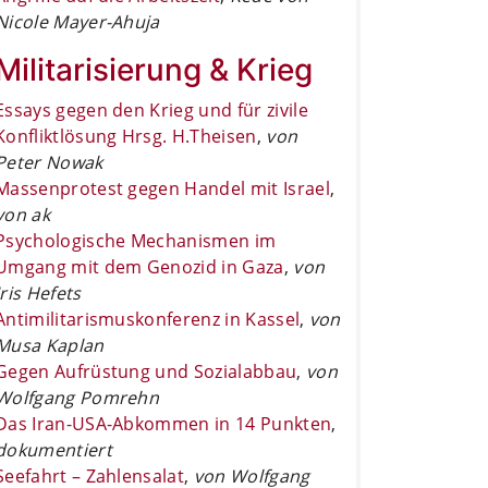
Nicole Mayer-Ahuja
Militarisierung & Krieg
Essays gegen den Krieg und für zivile
Konfliktlösung Hrsg. H.Theisen
,
von
Peter Nowak
Massenprotest gegen Handel mit Israel
,
von ak
Psychologische Mechanismen im
Umgang mit dem Genozid in Gaza
,
von
Iris Hefets
Antimilitarismuskonferenz in Kassel
,
von
Musa Kaplan
Gegen Aufrüstung und Sozialabbau
,
von
Wolfgang Pomrehn
Das Iran-USA-Abkommen in 14 Punkten
,
dokumentiert
Seefahrt – Zahlensalat
,
von Wolfgang