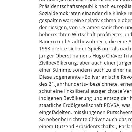
Präsidentschaftsrepublik nach europäi
Sozialdemokraten einander die Klinke rei
gespalten war: eine relativ schmale ober
der riesigen, von US-amerikanischen u
beherrschten Wirtschaft profitierte, un
Bauern und Stadtbewohnern, die eine Ar
1998 drehte sich der Spieß um, als nach
junger Oberst namens Hugo Chávez Frí
Zivilbevölkerung, aber auch einer junge
einer Stimme, sondern auch zu einer na
Diese sogenannte »Bolivarianische Revol
des 21.Jahrhunderts« bezeichnete, ern
schuf eine linksliberal ausgerichtete V
indigenen Bevölkerung und entzog der h
staatliche Erdölgesellschaft PDVSA, wa
eingefädelten, misslungenen Putschvers
So nebenbei richtete Chávez auch das 
einem Dutzend Präsidentschafts-, Par