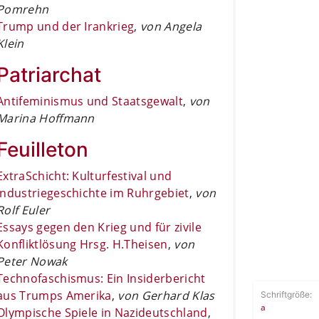
Pomrehn
Trump und der Irankrieg
,
von Angela
Klein
Patriarchat
Antifeminismus und Staatsgewalt
,
von
Marina Hoffmann
Feuilleton
ExtraSchicht: Kulturfestival und
Industriegeschichte im Ruhrgebiet
,
von
Rolf Euler
Essays gegen den Krieg und für zivile
Konfliktlösung Hrsg. H.Theisen
,
von
Peter Nowak
Technofaschismus: Ein Insiderbericht
aus Trumps Amerika
,
von Gerhard Klas
Schriftgröße:
a
Olympische Spiele in Nazideutschland
,