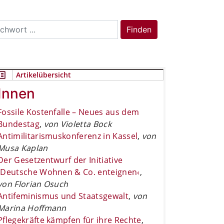
rch
Finden
Artikelübersicht
Innen
Fossile Kostenfalle – Neues aus dem
Bundestag
,
von Violetta Bock
Antimilitarismuskonferenz in Kassel
,
von
Musa Kaplan
Der Gesetzentwurf der Initiative
›Deutsche Wohnen & Co. enteignen‹
,
von Florian Osuch
Antifeminismus und Staatsgewalt
,
von
Marina Hoffmann
Pflegekräfte kämpfen für ihre Rechte
,