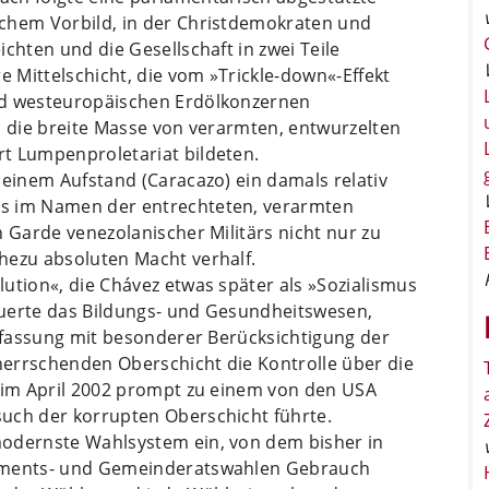
schem Vorbild, in der Christdemokraten und
chten und die Gesellschaft in zwei Teile
e Mittelschicht, die vom »Trickle-down«-Effekt
nd westeuropäischen Erdölkonzernen
d die breite Masse von verarmten, entwurzelten
t Lumpenproletariat bildeten.
 einem Aufstand (Caracazo) ein damals relativ
as im Namen der entrechteten, verarmten
n Garde venezolanischer Militärs nicht nur zu
hezu absoluten Macht verhalf.
ution«, die Chávez etwas später als »Sozialismus
euerte das Bildungs- und Gesundheitswesen,
erfassung mit besonderer Berücksichtigung der
errschenden Oberschicht die Kontrolle über die
s im April 2002 prompt zu einem von den USA
uch der korrupten Oberschicht führte.
modernste Wahlsystem ein, von dem bisher in
laments- und Gemeinderatswahlen Gebrauch