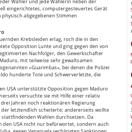
jeder Wähler und jede Wählerin neben der
ll eingerichtetes, computergesteuertes Gerät
en physisch abgegebenen Stimmen
ro
uernden Krebsleiden erlag, roch die in den
tete Opposition Lunte und ging gegen den von
gitimierten Nachfolger, den Gewerkschafter
Maduro, mit teilweise sehr gewaltsamen
ogenannten »Guarimbas«, bei denen die Polizei
aldo hunderte Tote und Schwerverletzte, die
 den USA unterstützte Opposition gegen Maduro
erseits versuchte sie mit Hilfe einer relativ
r drei Jahren noch reaktionären Regierung
er letztendlich scheiterte; andererseits wollte
ig stattfindenden Wahlen durchsetzen. Da
in den USA nicht nur befürwortet, sondern auch
n Kuba, gegen Venezuela verhängten Sanktionen