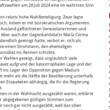
ftswahlen am 28.Juli 2024 eine im wahrsten Sinn
nt relativ hohe Wahlbeteiligung. Zwar legte
hoch, indem er mit bürokratischen Argumenten
s Ausland geflüchteten Venezolanerinnen und
 Aber auch der Gegenkandidatin María Corina
tendlich geeinigt hatte, verbot er, sich als
iese einen Strohmann, den ehemaligen
nzález ins Rennen schickte.
r Wahlen gezeigt, dass unglaublich viele
vez aufgrund der katastrophalen Lage und der
ft ins Lager der Opposition gegen Maduro
eit mehr als die Hälfte der Bevölkerung unterhalb
en Esspaketen abhängig, die ihr die Regierung
t.
men in der Wahlnacht ausgezählt waren, erklärte
der abgegebenen gültigen Stimmen zum
t noch gar nicht ausgezählt, weil das oben