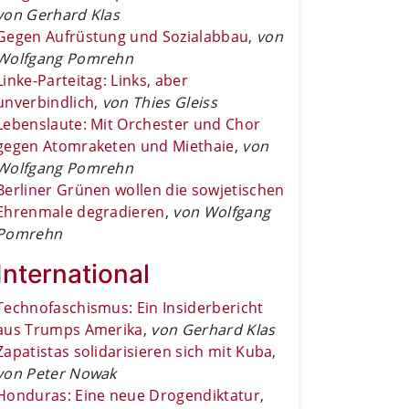
von Gerhard Klas
Gegen Aufrüstung und Sozialabbau
,
von
Wolfgang Pomrehn
Linke-Parteitag: Links, aber
unverbindlich
,
von Thies Gleiss
Lebenslaute: Mit Orchester und Chor
gegen Atomraketen und Miethaie
,
von
Wolfgang Pomrehn
Berliner Grünen wollen die sowjetischen
Ehrenmale degradieren
,
von Wolfgang
Pomrehn
International
Technofaschismus: Ein Insiderbericht
aus Trumps Amerika
,
von Gerhard Klas
Zapatistas solidarisieren sich mit Kuba
,
von Peter Nowak
Honduras: Eine neue Drogendiktatur
,