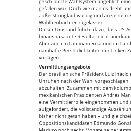
geschilderte Wahlsystem angeblich eine
gefallen war. Doch wie man es dreht un
äußerst unglaubwürdig und an seinem
Wahlbeobachter zugelassen.
Dieser Umstand führte dazu, dass US-A
hinausposaunte Resultat nicht anerkan
Aber auch in Lateinamerika und im Land
namhafte Persönlichkeiten der Linken Zw
vorlägen.
Vermittlungsangebote
Der brasilianische Präsident Luiz Inácio 
Unruhen nach der Wahl vorgeschlagen, 
abzuhalten. Zusammen mit dem kolumb
mexikanischen Präsidenten Andrés Man
eine Vermittlerrolle eingenommen und
aufgefordert, die vollständige Auszählu
bisher nicht getan haben – und gleichze
Oppositionskandidaten Edmundo González
Maduro noch sechs Monate seiner Amtszei