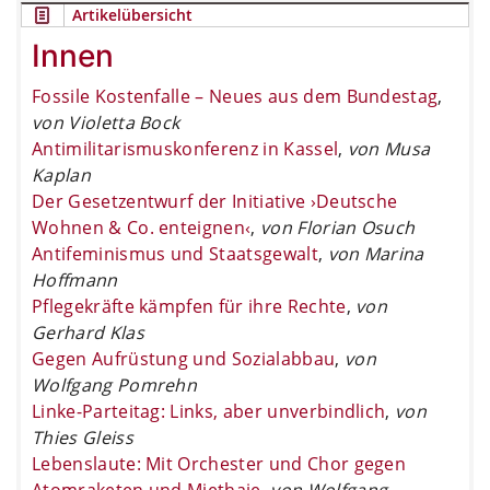
Artikelübersicht
Innen
Fossile Kostenfalle – Neues aus dem Bundestag
,
von Violetta Bock
Antimilitarismuskonferenz in Kassel
,
von Musa
Kaplan
Der Gesetzentwurf der Initiative ›Deutsche
Wohnen & Co. enteignen‹
,
von Florian Osuch
Antifeminismus und Staatsgewalt
,
von Marina
Hoffmann
Pflegekräfte kämpfen für ihre Rechte
,
von
Gerhard Klas
Gegen Aufrüstung und Sozialabbau
,
von
Wolfgang Pomrehn
Linke-Parteitag: Links, aber unverbindlich
,
von
Thies Gleiss
Lebenslaute: Mit Orchester und Chor gegen
Atomraketen und Miethaie
,
von Wolfgang