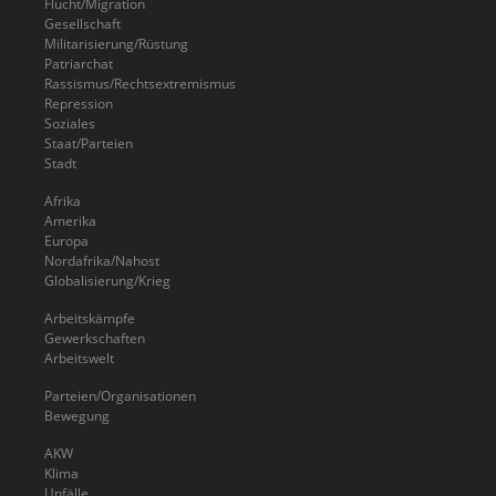
Flucht/Migration
Gesellschaft
Militarisierung/Rüstung
Patriarchat
Rassismus/Rechtsextremismus
Repression
Soziales
Staat/Parteien
Stadt
Afrika
Amerika
Europa
Nordafrika/Nahost
Globalisierung/Krieg
Arbeitskämpfe
Gewerkschaften
Arbeitswelt
Parteien/Organisationen
Bewegung
AKW
Klima
Unfälle