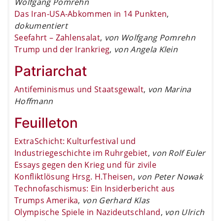
Wolfgang Pomrehn
Das Iran-USA-Abkommen in 14 Punkten
,
dokumentiert
Seefahrt – Zahlensalat
,
von Wolfgang Pomrehn
Trump und der Irankrieg
,
von Angela Klein
Patriarchat
Antifeminismus und Staatsgewalt
,
von Marina
Hoffmann
Feuilleton
ExtraSchicht: Kulturfestival und
Industriegeschichte im Ruhrgebiet
,
von Rolf Euler
Essays gegen den Krieg und für zivile
Konfliktlösung Hrsg. H.Theisen
,
von Peter Nowak
Technofaschismus: Ein Insiderbericht aus
Trumps Amerika
,
von Gerhard Klas
Olympische Spiele in Nazideutschland
,
von Ulrich