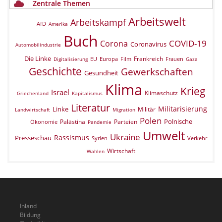
Zentrale Themen
Arbeitswelt
Arbeitskampf
AfD
Amerika
Buch
COVID-19
Corona
Coronavirus
Automobilindustrie
Die Linke
Frankreich
EU
Europa
Film
Frauen
Digitalisierung
Gaza
Geschichte
Gewerkschaften
Gesundheit
Klima
Krieg
Israel
Klimaschutz
Griechenland
Kapitalismus
Literatur
Militarisierung
Linke
Militär
Landwirtschaft
Migration
Polen
Polnische
Palästina
Parteien
Ökonomie
Pandemie
Umwelt
Ukraine
Rassismus
Presseschau
Verkehr
Syrien
Wirtschaft
Wahlen
Inland
Bildung