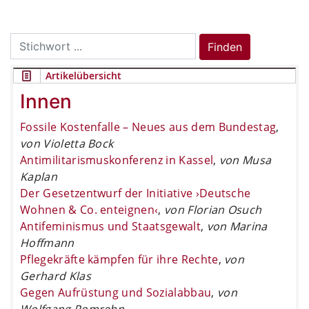
Search
Finden
for:
Artikelübersicht
Innen
Fossile Kostenfalle – Neues aus dem Bundestag
,
von Violetta Bock
Antimilitarismuskonferenz in Kassel
,
von Musa
Kaplan
Der Gesetzentwurf der Initiative ›Deutsche
Wohnen & Co. enteignen‹
,
von Florian Osuch
Antifeminismus und Staatsgewalt
,
von Marina
Hoffmann
Pflegekräfte kämpfen für ihre Rechte
,
von
Gerhard Klas
Gegen Aufrüstung und Sozialabbau
,
von
Wolfgang Pomrehn