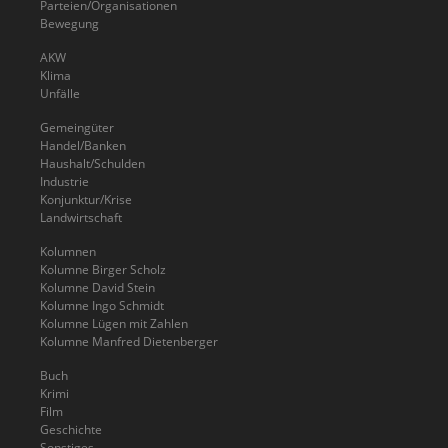
Parteien/Organisationen
Bewegung
AKW
Klima
Unfälle
Gemeingüter
Handel/Banken
Haushalt/Schulden
Industrie
Konjunktur/Krise
Landwirtschaft
Kolumnen
Kolumne Birger Scholz
Kolumne David Stein
Kolumne Ingo Schmidt
Kolumne Lügen mit Zahlen
Kolumne Manfred Dietenberger
Buch
Krimi
Film
Geschichte
Sonstiges