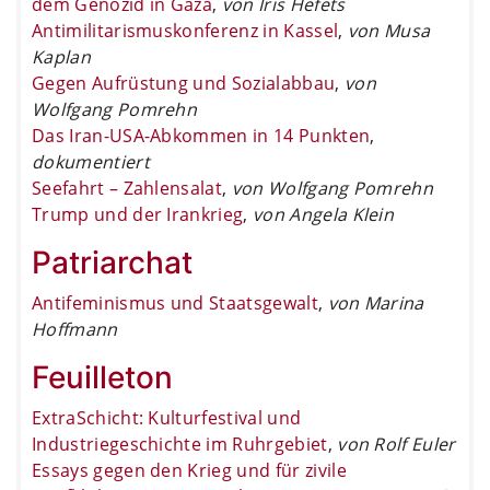
dem Genozid in Gaza
,
von Iris Hefets
Antimilitarismuskonferenz in Kassel
,
von Musa
Kaplan
Gegen Aufrüstung und Sozialabbau
,
von
Wolfgang Pomrehn
Das Iran-USA-Abkommen in 14 Punkten
,
dokumentiert
Seefahrt – Zahlensalat
,
von Wolfgang Pomrehn
Trump und der Irankrieg
,
von Angela Klein
Patriarchat
Antifeminismus und Staatsgewalt
,
von Marina
Hoffmann
Feuilleton
ExtraSchicht: Kulturfestival und
Industriegeschichte im Ruhrgebiet
,
von Rolf Euler
Essays gegen den Krieg und für zivile