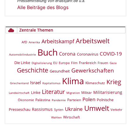
Pressemitteilung von erlassjahr.de u.a.
Alle Beiträge des Blogs
Zentrale Themen
Arbeitswelt
Arbeitskampf
AfD
Amerika
Buch
COVID-19
Corona
Coronavirus
Automobilindustrie
Die Linke
Frankreich
EU
Europa
Film
Frauen
Digitalisierung
Gaza
Geschichte
Gewerkschaften
Gesundheit
Klima
Krieg
Israel
Klimaschutz
Griechenland
Kapitalismus
Literatur
Militarisierung
Linke
Militär
Landwirtschaft
Migration
Polen
Polnische
Palästina
Parteien
Ökonomie
Pandemie
Umwelt
Ukraine
Rassismus
Presseschau
Verkehr
Syrien
Wirtschaft
Wahlen