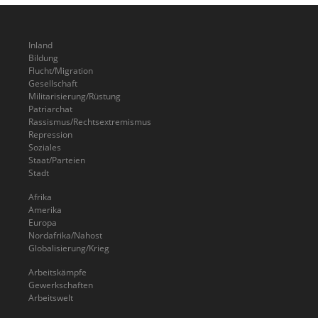
Inland
Bildung
Flucht/Migration
Gesellschaft
Militarisierung/Rüstung
Patriarchat
Rassismus/Rechtsextremismus
Repression
Soziales
Staat/Parteien
Stadt
Afrika
Amerika
Europa
Nordafrika/Nahost
Globalisierung/Krieg
Arbeitskämpfe
Gewerkschaften
Arbeitswelt