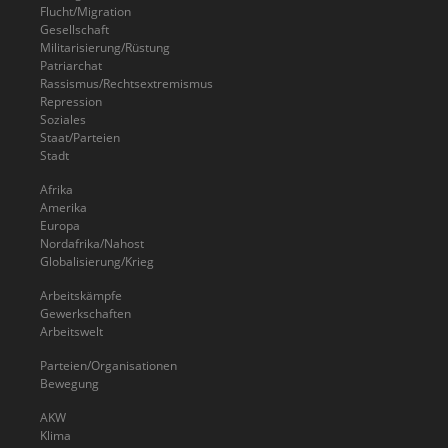
Flucht/Migration
Gesellschaft
Militarisierung/Rüstung
Patriarchat
Rassismus/Rechtsextremismus
Repression
Soziales
Staat/Parteien
Stadt
Afrika
Amerika
Europa
Nordafrika/Nahost
Globalisierung/Krieg
Arbeitskämpfe
Gewerkschaften
Arbeitswelt
Parteien/Organisationen
Bewegung
AKW
Klima