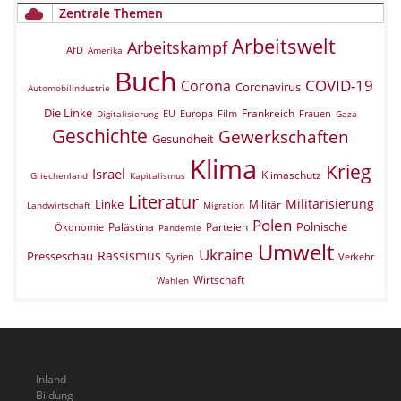
Zentrale Themen
Arbeitswelt
Arbeitskampf
AfD
Amerika
Buch
COVID-19
Corona
Coronavirus
Automobilindustrie
Die Linke
Frankreich
EU
Europa
Film
Frauen
Digitalisierung
Gaza
Geschichte
Gewerkschaften
Gesundheit
Klima
Krieg
Israel
Klimaschutz
Griechenland
Kapitalismus
Literatur
Militarisierung
Linke
Militär
Landwirtschaft
Migration
Polen
Polnische
Palästina
Parteien
Ökonomie
Pandemie
Umwelt
Ukraine
Rassismus
Presseschau
Verkehr
Syrien
Wirtschaft
Wahlen
Inland
Bildung