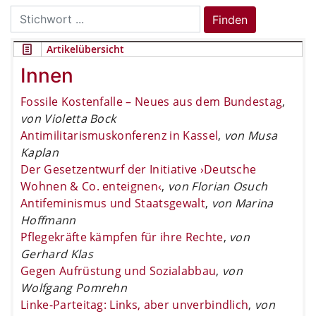
Search
Finden
for:
Artikelübersicht
Innen
Fossile Kostenfalle – Neues aus dem Bundestag
,
von Violetta Bock
Antimilitarismuskonferenz in Kassel
,
von Musa
Kaplan
Der Gesetzentwurf der Initiative ›Deutsche
Wohnen & Co. enteignen‹
,
von Florian Osuch
Antifeminismus und Staatsgewalt
,
von Marina
Hoffmann
Pflegekräfte kämpfen für ihre Rechte
,
von
Gerhard Klas
Gegen Aufrüstung und Sozialabbau
,
von
Wolfgang Pomrehn
Linke-Parteitag: Links, aber unverbindlich
,
von