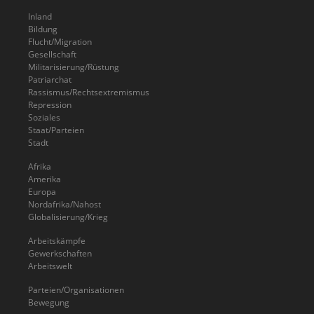
Inland
Bildung
Flucht/Migration
Gesellschaft
Militarisierung/Rüstung
Patriarchat
Rassismus/Rechtsextremismus
Repression
Soziales
Staat/Parteien
Stadt
Afrika
Amerika
Europa
Nordafrika/Nahost
Globalisierung/Krieg
Arbeitskämpfe
Gewerkschaften
Arbeitswelt
Parteien/Organisationen
Bewegung