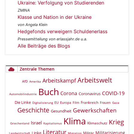
Ukraine: Verfolgung von Studierenden
ZMINA
Klasse und Nation in der Ukraine
von Angela Klein
Hedgefonds verweigern Schuldenerlass
Pressemitteilung von erlassjahr.de u.a.
Alle Beiträge des Blogs
Zentrale Themen
Arbeitswelt
Arbeitskampf
AfD
Amerika
Buch
COVID-19
Corona
Coronavirus
Automobilindustrie
Die Linke
Frankreich
EU
Europa
Film
Frauen
Digitalisierung
Gaza
Geschichte
Gewerkschaften
Gesundheit
Klima
Krieg
Israel
Klimaschutz
Griechenland
Kapitalismus
Literatur
Militarisierung
Linke
Militär
Landwirtschaft
Migration