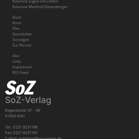
Kolumne Lügen mit Zahlen
Kolumne Manfred Dietenberger
Buch
Krimi
Film
Geschichte
Sonstiges
Zur Person
Abo
Links
Impressum
RSS Feed
SoZ-Verlag
Regentenstr. 57 - 59
51063 Köln
Tel.: 0221 9231196
Fax: 0221 9231197
redaktion@soz-verlag.de
E-Mail: