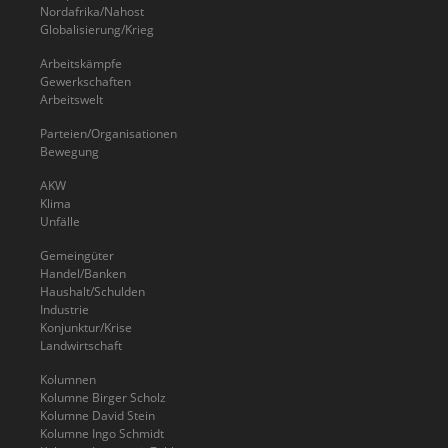
Nordafrika/Nahost
Globalisierung/Krieg
Arbeitskämpfe
Gewerkschaften
Arbeitswelt
Parteien/Organisationen
Bewegung
AKW
Klima
Unfälle
Gemeingüter
Handel/Banken
Haushalt/Schulden
Industrie
Konjunktur/Krise
Landwirtschaft
Kolumnen
Kolumne Birger Scholz
Kolumne David Stein
Kolumne Ingo Schmidt