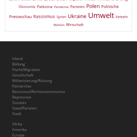
Polen
Polnische
Palästina
Parteien
Ökonomie
Pandemie
Umwelt
Ukraine
Rassismus
Presseschau
Verkehr
Syrien
Wirtschaft
Wahlen
Inland
Bildung
Flucht/Migration
Gesellschaft
Militarisierung/Rüstung
Patriarchat
Rassismus/Rechtsextremismus
Repression
Soziales
Staat/Parteien
Stadt
Afrika
Amerika
Europa