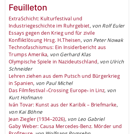
Feuilleton
ExtraSchicht: Kulturfestival und
Industriegeschichte im Ruhrgebiet
,
von Rolf Euler
Essays gegen den Krieg und für zivile
Konfliktlösung Hrsg. H.Theisen
,
von Peter Nowak
Technofaschismus: Ein Insiderbericht aus
Trumps Amerika
,
von Gerhard Klas
Olympische Spiele in Nazideutschland
,
von Ulrich
Schneider
Lehren ziehen aus dem Putsch und Bürgerkrieg
in Spanien
,
von Paul Michel
Das Filmfestival ›Crossing Europe‹ in Linz
,
von
Kurt Hofmann
Iván Tovar: Kunst aus der Karibik – Briefmarke
,
von Kai Böhne
Jean Ziegler (1934–2026)
,
von Leo Gabriel
Gaby Weber: Causa Mercedes-Benz. Mörder und
Profiteure
,
von Wolfgang Pomrehn