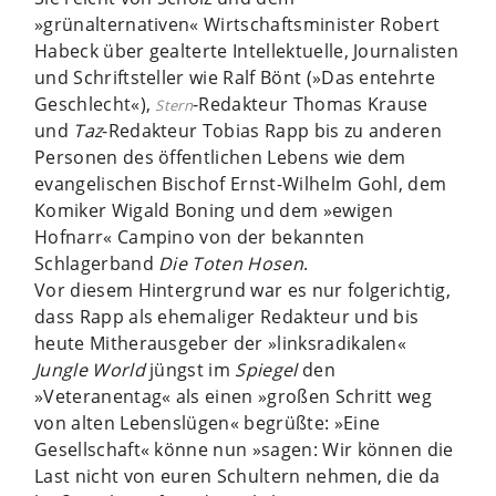
»grünalternativen« Wirtschaftsminister Robert
Habeck über gealterte Intellektuelle, Journalisten
und Schriftsteller wie Ralf Bönt (»Das entehrte
Geschlecht«),
-Redakteur Thomas Krause
Stern
und
Taz
-Redakteur Tobias Rapp bis zu anderen
Personen des öffentlichen Lebens wie dem
evangelischen Bischof Ernst-Wilhelm Gohl, dem
Komiker Wigald Boning und dem »ewigen
Hofnarr« Campino von der bekannten
Schlagerband
Die Toten Hosen
.
Vor diesem Hintergrund war es nur folgerichtig,
dass Rapp als ehemaliger Redakteur und bis
heute Mitherausgeber der »linksradikalen«
Jungle World
jüngst im
Spiegel
den
»Veteranentag« als einen »großen Schritt weg
von alten Lebenslügen« begrüßte: »Eine
Gesellschaft« könne nun »sagen: Wir können die
Last nicht von euren Schultern nehmen, die da