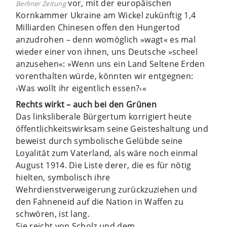
vor, mit der europäischen
Berliner Zeitung
Kornkammer Ukraine am Wickel zukünftig 1,4
Milliarden Chinesen offen den Hungertod
anzudrohen – denn womöglich »wagt« es mal
wieder einer von ihnen, uns Deutsche »scheel
anzusehen«: »Wenn uns ein Land Seltene Erden
vorenthalten würde, könnten wir entgegnen:
›Was wollt ihr eigentlich essen?‹«
Rechts wirkt – auch bei den Grünen
Das linksliberale Bürgertum korrigiert heute
öffentlichkeitswirksam seine Geisteshaltung und
beweist durch symbolische Gelübde seine
Loyalität zum Vaterland, als wäre noch einmal
August 1914. Die Liste derer, die es für nötig
hielten, symbolisch ihre
Wehrdienstverweigerung zurückzuziehen und
den Fahneneid auf die Nation in Waffen zu
schwören, ist lang.
Sie reicht von Scholz und dem