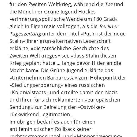
für den Zweiten Weltkrieg, während die
Taz
und
die Münchner Grüne Jugend Höckes
»erinnerungspolitische Wende um 180 Grad«
gleich in Eigenregie vollzogen, als die
Berliner
Tageszeitung
unter dem Titel »Putin ist der neue
Stalin« ihrer grün-alternativen Leserschaft
erklärte, »die tatsächliche Geschichte des
Zweiten Weltkrieges« sei, »dass Stalin diesen
Krieg geplant hatte … lange bevor Hitler an die
Macht kam«. Die Grüne Jugend erklärte das
»Unternehmen Barbarossa« zum Höhepunkt der
»Siedlungseroberung« eines russischen
»Kolonialstaats« und erteilte damit den Nazis
und ihrer für sich reklamierten »europäischen
Sendung« zur Befreiung der »Ostvölker«
rückwirkend Legitimation.
Im übrigen bedarf es auch für einen
antifeministischen Rollback keiner
rechtsextremen Incel- und »Männerbewegung«.