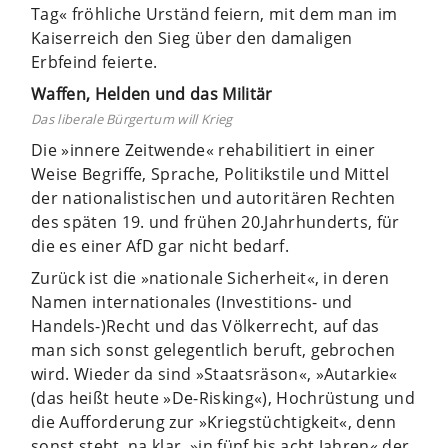
Tag« fröhliche Urständ feiern, mit dem man im
Kaiserreich den Sieg über den damaligen
Erbfeind feierte.
Waffen, Helden und das Militär
Das liberale Bürgertum will Krieg
Die »innere Zeitwende« rehabilitiert in einer
Weise Begriffe, Sprache, Politikstile und Mittel
der nationalistischen und autoritären Rechten
des späten 19. und frühen 20.Jahrhunderts, für
die es einer AfD gar nicht bedarf.
Zurück ist die »nationale Sicherheit«, in deren
Namen internationales (Investitions- und
Handels-)Recht und das Völkerrecht, auf das
man sich sonst gelegentlich beruft, gebrochen
wird. Wieder da sind »Staatsräson«, »Autarkie«
(das heißt heute »De-Risking«), Hochrüstung und
die Aufforderung zur »Kriegstüchtigkeit«, denn
sonst steht, na klar, »in fünf bis acht Jahren« der