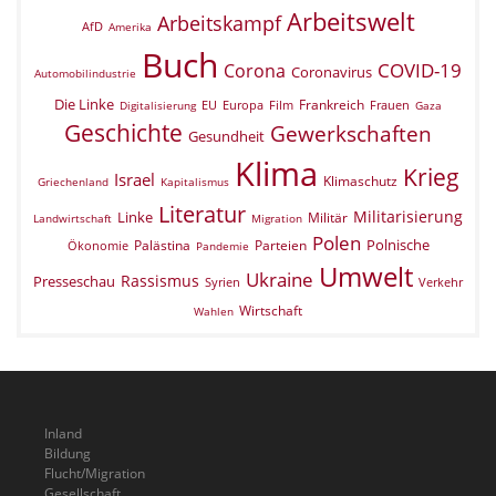
Arbeitswelt
Arbeitskampf
AfD
Amerika
Buch
COVID-19
Corona
Coronavirus
Automobilindustrie
Die Linke
Frankreich
EU
Europa
Film
Frauen
Digitalisierung
Gaza
Geschichte
Gewerkschaften
Gesundheit
Klima
Krieg
Israel
Klimaschutz
Griechenland
Kapitalismus
Literatur
Militarisierung
Linke
Militär
Landwirtschaft
Migration
Polen
Polnische
Palästina
Parteien
Ökonomie
Pandemie
Umwelt
Ukraine
Rassismus
Presseschau
Verkehr
Syrien
Wirtschaft
Wahlen
Inland
Bildung
Flucht/Migration
Gesellschaft