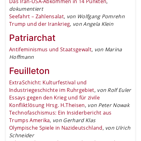
Das Iran-USA-Abkommen in 14 Punkten
,
dokumentiert
Seefahrt – Zahlensalat
,
von Wolfgang Pomrehn
Trump und der Irankrieg
,
von Angela Klein
Patriarchat
Antifeminismus und Staatsgewalt
,
von Marina
Hoffmann
Feuilleton
ExtraSchicht: Kulturfestival und
Industriegeschichte im Ruhrgebiet
,
von Rolf Euler
Essays gegen den Krieg und für zivile
Konfliktlösung Hrsg. H.Theisen
,
von Peter Nowak
Technofaschismus: Ein Insiderbericht aus
Trumps Amerika
,
von Gerhard Klas
Olympische Spiele in Nazideutschland
,
von Ulrich
Schneider