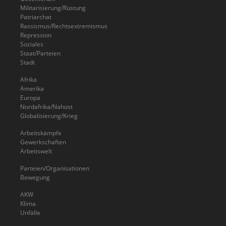
Militarisierung/Rüstung
Patriarchat
Rassismus/Rechtsextremismus
Repression
Soziales
Staat/Parteien
Stadt
Afrika
Amerika
Europa
Nordafrika/Nahost
Globalisierung/Krieg
Arbeitskämpfe
Gewerkschaften
Arbeitswelt
Parteien/Organisationen
Bewegung
AKW
Klima
Unfälle