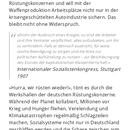
Rüstungskonzernen und will mit der
Waffenproduktion Arbeitsplätze nicht nur in der
krisengeschüttelten Autoindustrie sichern. Das
bleibt nicht ohne Widerspruch.
»Droht der Ausbruch eines Krieges, so sind die Arbeiter
und ihre Vertreter verpflichtet, alles aufzubieten, um ihn
zu verhindern. Falls er dennoch ausbricht, für seine
rasche Beendigung zu sorgen und die Krise zur
politischen Aufrüttelung zu nutzen – zur Beschleunigung
des Sturzes der kapitalistischen Klassenherrschaft.«
Internationaler Sozialistenkongress, Stuttgart
1907
»Hurra, wir rüsten wieder!«, tönt es durch die
Werkshallen der deutschen Rüstungskonzerne.
Während der Planet kollabiert, Millionen vor
Krieg und Hunger fliehen, Verelendung und
Klimakatastrophen regelmäßig Schlagzeilen
machen, Sozialsysteme nicht nur in Deutschland
geschliffen werden und die Schere zwischen arm