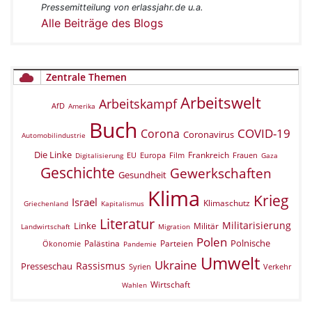
Pressemitteilung von erlassjahr.de u.a.
Alle Beiträge des Blogs
Zentrale Themen
Arbeitswelt
Arbeitskampf
AfD
Amerika
Buch
COVID-19
Corona
Coronavirus
Automobilindustrie
Die Linke
Frankreich
EU
Europa
Film
Frauen
Digitalisierung
Gaza
Geschichte
Gewerkschaften
Gesundheit
Klima
Krieg
Israel
Klimaschutz
Griechenland
Kapitalismus
Literatur
Militarisierung
Linke
Militär
Landwirtschaft
Migration
Polen
Polnische
Palästina
Parteien
Ökonomie
Pandemie
Umwelt
Ukraine
Rassismus
Presseschau
Verkehr
Syrien
Wirtschaft
Wahlen