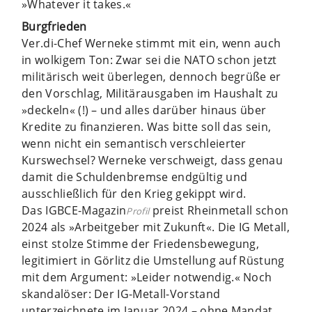
»Whatever it takes.«
Burgfrieden
Ver.di-Chef Werneke stimmt mit ein, wenn auch
in wolkigem Ton: Zwar sei die NATO schon jetzt
militärisch weit überlegen, dennoch begrüße er
den Vorschlag, Militärausgaben im Haushalt zu
»deckeln« (!) – und alles darüber hinaus über
Kredite zu finanzieren. Was bitte soll das sein,
wenn nicht ein semantisch verschleierter
Kurswechsel? Werneke verschweigt, dass genau
damit die Schuldenbremse endgültig und
ausschließlich für den Krieg gekippt wird.
Das IGBCE-Magazin
preist Rheinmetall schon
Profil
2024 als »Arbeitgeber mit Zukunft«. Die IG Metall,
einst stolze Stimme der Friedensbewegung,
legitimiert in Görlitz die Umstellung auf Rüstung
mit dem Argument: »Leider notwendig.« Noch
skandalöser: Der IG-Metall-Vorstand
unterzeichnete im Januar 2024 – ohne Mandat,