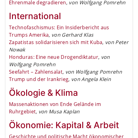
Ehrenmale degradieren
,
von Wolfgang Pomrehn
International
Technofaschismus: Ein Insiderbericht aus
Trumps Amerika
,
von Gerhard Klas
Zapatistas solidarisieren sich mit Kuba
,
von Peter
Nowak
Honduras: Eine neue Drogendiktatur
,
von
Wolfgang Pomrehn
Seefahrt – Zahlensalat
,
von Wolfgang Pomrehn
Trump und der Irankrieg
,
von Angela Klein
Ökologie & Klima
Massenaktionen von Ende Gelände im
Ruhrgebiet
,
von Musa Kaplan
Ökonomie: Kapital & Arbeit
Geschichte und politische Macht ökonomischer