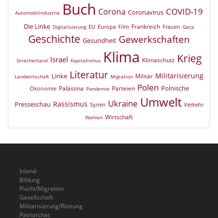
Buch
COVID-19
Corona
Coronavirus
Automobilindustrie
Die Linke
Frankreich
EU
Europa
Film
Frauen
Digitalisierung
Gaza
Geschichte
Gewerkschaften
Gesundheit
Klima
Krieg
Israel
Klimaschutz
Griechenland
Kapitalismus
Literatur
Militarisierung
Linke
Militär
Landwirtschaft
Migration
Polen
Polnische
Palästina
Parteien
Ökonomie
Pandemie
Umwelt
Ukraine
Rassismus
Presseschau
Verkehr
Syrien
Wirtschaft
Wahlen
Inland
Bildung
Flucht/Migration
Gesellschaft
Militarisierung/Rüstung
Patriarchat