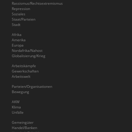
Rassismus/Rechtsextremismus
Repression
Soziales
Staat/Parteien
Stadt
Afrika
Amerika
Europa
Nordafrika/Nahost
Globalisierung/Krieg
Arbeitskämpfe
Gewerkschaften
Arbeitswelt
Parteien/Organisationen
Bewegung
AKW
Klima
Unfälle
Gemeingüter
Handel/Banken