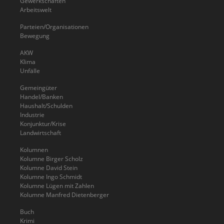
Gewerkschaften
Arbeitswelt
Parteien/Organisationen
Bewegung
AKW
Klima
Unfälle
Gemeingüter
Handel/Banken
Haushalt/Schulden
Industrie
Konjunktur/Krise
Landwirtschaft
Kolumnen
Kolumne Birger Scholz
Kolumne David Stein
Kolumne Ingo Schmidt
Kolumne Lügen mit Zahlen
Kolumne Manfred Dietenberger
Buch
Krimi