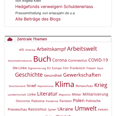
von Angela Klein
Hedgefonds verweigern Schuldenerlass
Pressemitteilung von erlassjahr.de u.a.
Alle Beiträge des Blogs
Zentrale Themen
Arbeitswelt
Arbeitskampf
AfD
Amerika
Buch
COVID-19
Corona
Coronavirus
Automobilindustrie
Die Linke
Frankreich
EU
Europa
Film
Frauen
Digitalisierung
Gaza
Geschichte
Gewerkschaften
Gesundheit
Klima
Krieg
Israel
Klimaschutz
Griechenland
Kapitalismus
Literatur
Militarisierung
Linke
Militär
Landwirtschaft
Migration
Polen
Polnische
Palästina
Parteien
Ökonomie
Pandemie
Umwelt
Ukraine
Rassismus
Presseschau
Verkehr
Syrien