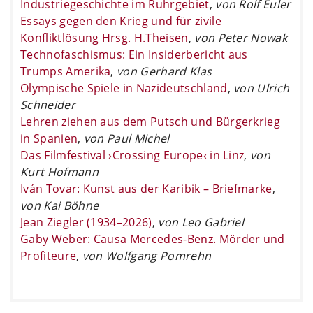
Industriegeschichte im Ruhrgebiet
,
von Rolf Euler
Essays gegen den Krieg und für zivile
Konfliktlösung Hrsg. H.Theisen
,
von Peter Nowak
Technofaschismus: Ein Insiderbericht aus
Trumps Amerika
,
von Gerhard Klas
Olympische Spiele in Nazideutschland
,
von Ulrich
Schneider
Lehren ziehen aus dem Putsch und Bürgerkrieg
in Spanien
,
von Paul Michel
Das Filmfestival ›Crossing Europe‹ in Linz
,
von
Kurt Hofmann
Iván Tovar: Kunst aus der Karibik – Briefmarke
,
von Kai Böhne
Jean Ziegler (1934–2026)
,
von Leo Gabriel
Gaby Weber: Causa Mercedes-Benz. Mörder und
Profiteure
,
von Wolfgang Pomrehn