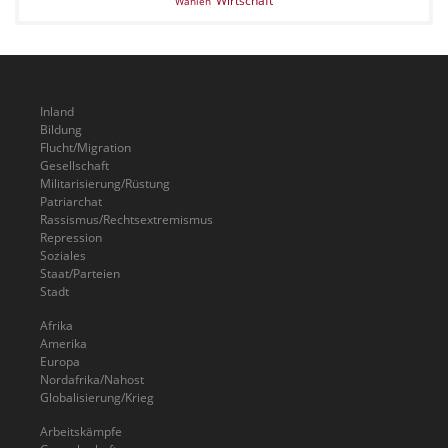
Wirtschaft
Wahlen
Inland
Bildung
Flucht/Migration
Gesellschaft
Militarisierung/Rüstung
Patriarchat
Rassismus/Rechtsextremismus
Repression
Soziales
Staat/Parteien
Stadt
Afrika
Amerika
Europa
Nordafrika/Nahost
Globalisierung/Krieg
Arbeitskämpfe