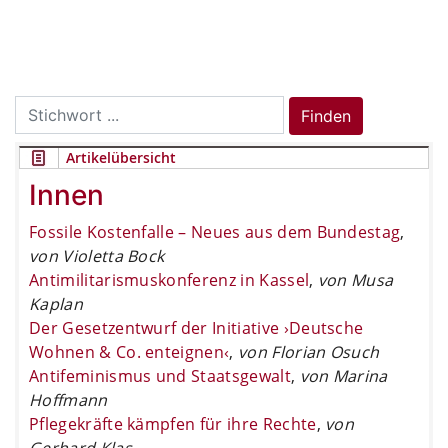
Search
Finden
for:
Artikelübersicht
Innen
Fossile Kostenfalle – Neues aus dem Bundestag
,
von Violetta Bock
Antimilitarismuskonferenz in Kassel
,
von Musa
Kaplan
Der Gesetzentwurf der Initiative ›Deutsche
Wohnen & Co. enteignen‹
,
von Florian Osuch
Antifeminismus und Staatsgewalt
,
von Marina
Hoffmann
Pflegekräfte kämpfen für ihre Rechte
,
von
Gerhard Klas