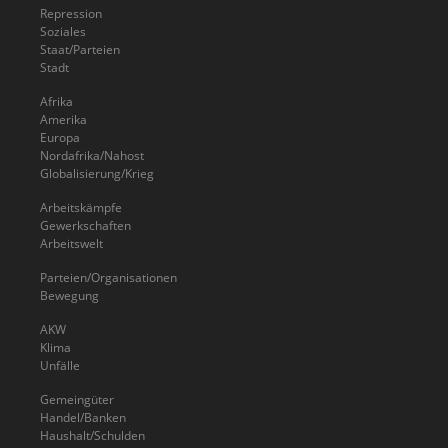
Repression
Soziales
Staat/Parteien
Stadt
Afrika
Amerika
Europa
Nordafrika/Nahost
Globalisierung/Krieg
Arbeitskämpfe
Gewerkschaften
Arbeitswelt
Parteien/Organisationen
Bewegung
AKW
Klima
Unfälle
Gemeingüter
Handel/Banken
Haushalt/Schulden