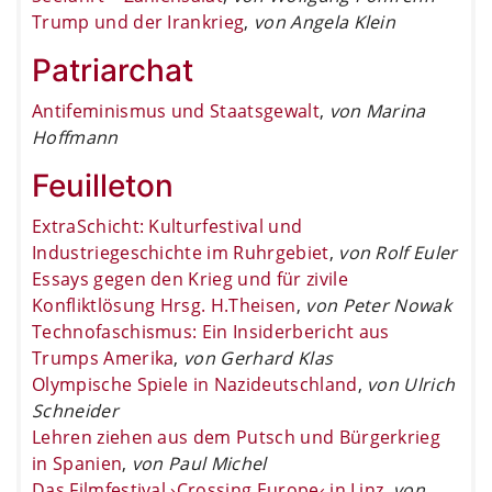
Trump und der Irankrieg
,
von Angela Klein
Patriarchat
Antifeminismus und Staatsgewalt
,
von Marina
Hoffmann
Feuilleton
ExtraSchicht: Kulturfestival und
Industriegeschichte im Ruhrgebiet
,
von Rolf Euler
Essays gegen den Krieg und für zivile
Konfliktlösung Hrsg. H.Theisen
,
von Peter Nowak
Technofaschismus: Ein Insiderbericht aus
Trumps Amerika
,
von Gerhard Klas
Olympische Spiele in Nazideutschland
,
von Ulrich
Schneider
Lehren ziehen aus dem Putsch und Bürgerkrieg
in Spanien
,
von Paul Michel
Das Filmfestival ›Crossing Europe‹ in Linz
,
von