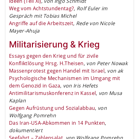
Ideen (Teil XI)
,
von Ingo Schmidt
Weg vom Achtstundentag?
,
Rolf Euler im
Gespräch mit Tobias Michel
Angriffe auf die Arbeitszeit
,
Rede von Nicole
Mayer-Ahuja
Militarisierung & Krieg
Essays gegen den Krieg und für zivile
Konfliktlösung Hrsg. H.Theisen
,
von Peter Nowak
Massenprotest gegen Handel mit Israel
,
von ak
Psychologische Mechanismen im Umgang mit
dem Genozid in Gaza
,
von Iris Hefets
Antimilitarismuskonferenz in Kassel
,
von Musa
Kaplan
Gegen Aufrüstung und Sozialabbau
,
von
Wolfgang Pomrehn
Das Iran-USA-Abkommen in 14 Punkten
,
dokumentiert
Seefahrt – Zahlensalat
,
von Wolfgang Pomrehn