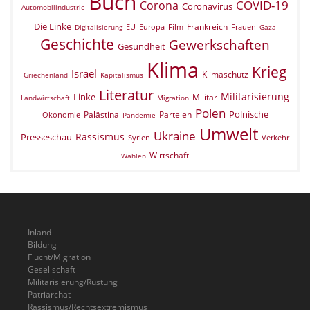
Buch
COVID-19
Corona
Coronavirus
Automobilindustrie
Die Linke
Frankreich
EU
Europa
Film
Frauen
Digitalisierung
Gaza
Geschichte
Gewerkschaften
Gesundheit
Klima
Krieg
Israel
Klimaschutz
Griechenland
Kapitalismus
Literatur
Militarisierung
Linke
Militär
Landwirtschaft
Migration
Polen
Polnische
Palästina
Parteien
Ökonomie
Pandemie
Umwelt
Ukraine
Rassismus
Presseschau
Verkehr
Syrien
Wirtschaft
Wahlen
Inland
Bildung
Flucht/Migration
Gesellschaft
Militarisierung/Rüstung
Patriarchat
Rassismus/Rechtsextremismus