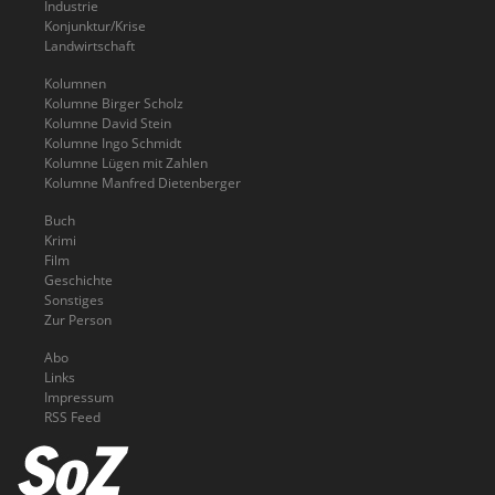
Industrie
Konjunktur/Krise
Landwirtschaft
Kolumnen
Kolumne Birger Scholz
Kolumne David Stein
Kolumne Ingo Schmidt
Kolumne Lügen mit Zahlen
Kolumne Manfred Dietenberger
Buch
Krimi
Film
Geschichte
Sonstiges
Zur Person
Abo
Links
Impressum
RSS Feed