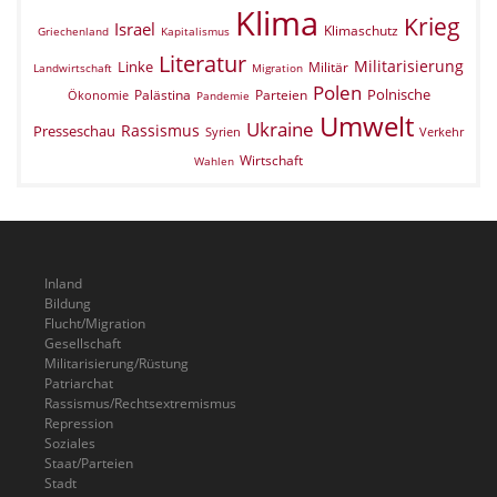
Klima
Krieg
Israel
Klimaschutz
Griechenland
Kapitalismus
Literatur
Militarisierung
Linke
Militär
Landwirtschaft
Migration
Polen
Polnische
Palästina
Parteien
Ökonomie
Pandemie
Umwelt
Ukraine
Rassismus
Presseschau
Verkehr
Syrien
Wirtschaft
Wahlen
Inland
Bildung
Flucht/Migration
Gesellschaft
Militarisierung/Rüstung
Patriarchat
Rassismus/Rechtsextremismus
Repression
Soziales
Staat/Parteien
Stadt