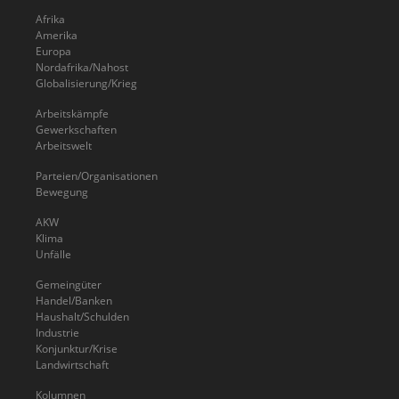
Afrika
Amerika
Europa
Nordafrika/Nahost
Globalisierung/Krieg
Arbeitskämpfe
Gewerkschaften
Arbeitswelt
Parteien/Organisationen
Bewegung
AKW
Klima
Unfälle
Gemeingüter
Handel/Banken
Haushalt/Schulden
Industrie
Konjunktur/Krise
Landwirtschaft
Kolumnen