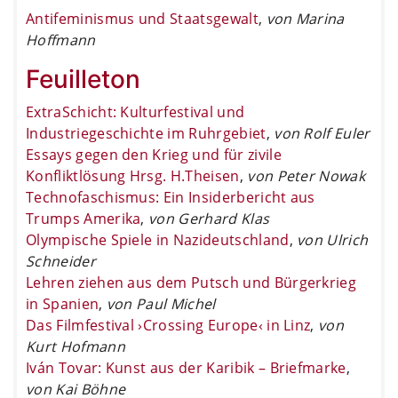
Antifeminismus und Staatsgewalt
,
von Marina
Hoffmann
Feuilleton
ExtraSchicht: Kulturfestival und
Industriegeschichte im Ruhrgebiet
,
von Rolf Euler
Essays gegen den Krieg und für zivile
Konfliktlösung Hrsg. H.Theisen
,
von Peter Nowak
Technofaschismus: Ein Insiderbericht aus
Trumps Amerika
,
von Gerhard Klas
Olympische Spiele in Nazideutschland
,
von Ulrich
Schneider
Lehren ziehen aus dem Putsch und Bürgerkrieg
in Spanien
,
von Paul Michel
Das Filmfestival ›Crossing Europe‹ in Linz
,
von
Kurt Hofmann
Iván Tovar: Kunst aus der Karibik – Briefmarke
,
von Kai Böhne