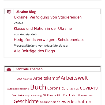
Ukraine Blog
Ukraine: Verfolgung von Studierenden
ZMINA
Klasse und Nation in der Ukraine
von Angela Klein
Hedgefonds verweigern Schuldenerlass
Pressemitteilung von erlassjahr.de u.a.
Alle Beiträge des Blogs
Zentrale Themen
Arbeitswelt
Arbeitskampf
AfD
Amerika
Buch
COVID-19
Corona
Coronavirus
Automobilindustrie
Die Linke
Frankreich
EU
Europa
Film
Frauen
Digitalisierung
Gaza
Geschichte
Gewerkschaften
Gesundheit