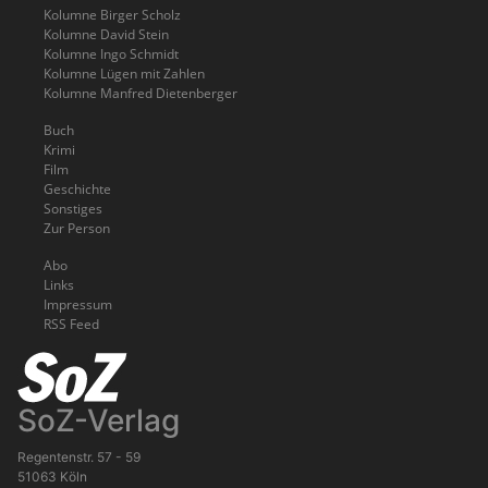
Kolumne Birger Scholz
Kolumne David Stein
Kolumne Ingo Schmidt
Kolumne Lügen mit Zahlen
Kolumne Manfred Dietenberger
Buch
Krimi
Film
Geschichte
Sonstiges
Zur Person
Abo
Links
Impressum
RSS Feed
SoZ-Verlag
Regentenstr. 57 - 59
51063 Köln