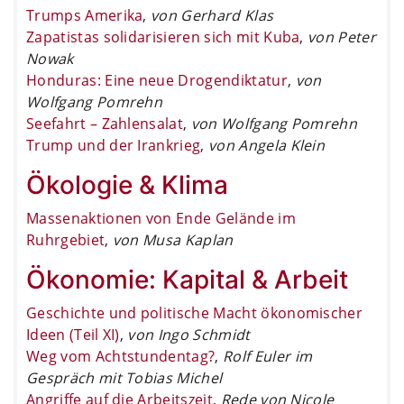
Trumps Amerika
,
von Gerhard Klas
Zapatistas solidarisieren sich mit Kuba
,
von Peter
Nowak
Honduras: Eine neue Drogendiktatur
,
von
Wolfgang Pomrehn
Seefahrt – Zahlensalat
,
von Wolfgang Pomrehn
Trump und der Irankrieg
,
von Angela Klein
Ökologie & Klima
Massenaktionen von Ende Gelände im
Ruhrgebiet
,
von Musa Kaplan
Ökonomie: Kapital & Arbeit
Geschichte und politische Macht ökonomischer
Ideen (Teil XI)
,
von Ingo Schmidt
Weg vom Achtstundentag?
,
Rolf Euler im
Gespräch mit Tobias Michel
Angriffe auf die Arbeitszeit
,
Rede von Nicole