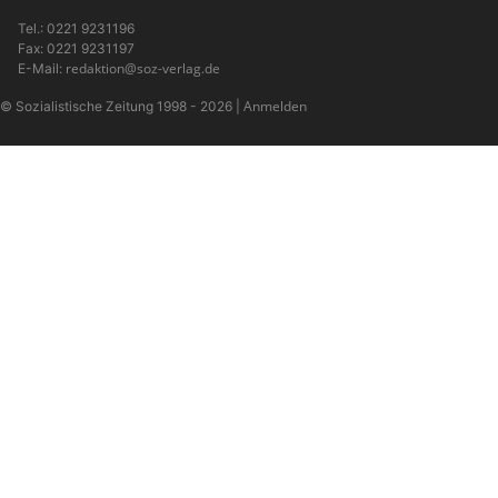
Tel.: 0221 9231196
Fax: 0221 9231197
redaktion@soz-verlag.de
E-Mail:
Anmelden
© Sozialistische Zeitung 1998 - 2026
|