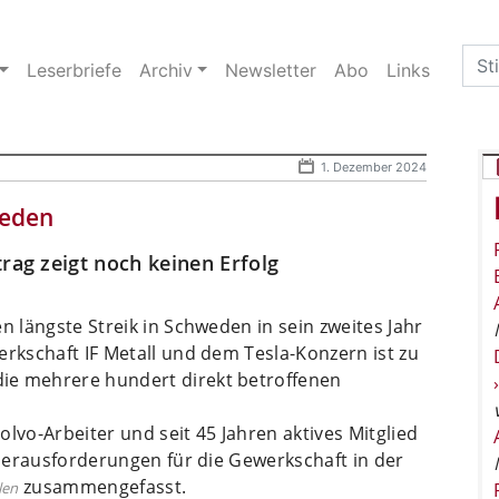
Sea
Leserbriefe
Archiv
Newsletter
Abo
Links
for:
1. Dezember 2024
weden
rag zeigt noch keinen Erfolg
n längste Streik in Schweden in sein zweites Jahr
erkschaft IF Metall und dem Tesla-Konzern ist zu
ie mehrere hundert direkt betroffenen
lvo-Arbeiter und seit 45 Jahren aktives Mitglied
 Her­ausforderungen für die Gewerkschaft in der
zusammengefasst.
len