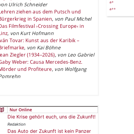
a+
von Ulrich Schneider
a++
Lehren ziehen aus dem Putsch und
Bürgerkrieg in Spanien
,
von Paul Michel
Das Filmfestival ›Crossing Europe‹ in
Linz
,
von Kurt Hofmann
Iván Tovar: Kunst aus der Karibik –
Briefmarke
,
von Kai Böhne
Jean Ziegler (1934–2026)
,
von Leo Gabriel
Gaby Weber: Causa Mercedes-Benz.
Mörder und Profiteure
,
von Wolfgang
Pomrehn
Nur Online
Die Krise gehört euch, uns die Zukunft!
Redaktion
Das Auto der Zukunft ist kein Panzer