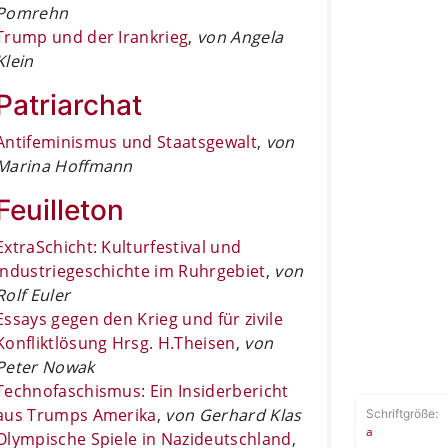
Pomrehn
Trump und der Irankrieg
,
von Angela
Klein
Patriarchat
Antifeminismus und Staatsgewalt
,
von
Marina Hoffmann
Feuilleton
ExtraSchicht: Kulturfestival und
Industriegeschichte im Ruhrgebiet
,
von
Rolf Euler
Essays gegen den Krieg und für zivile
Konfliktlösung Hrsg. H.Theisen
,
von
Peter Nowak
Technofaschismus: Ein Insiderbericht
aus Trumps Amerika
,
von Gerhard Klas
Schriftgröße:
a
Olympische Spiele in Nazideutschland
,