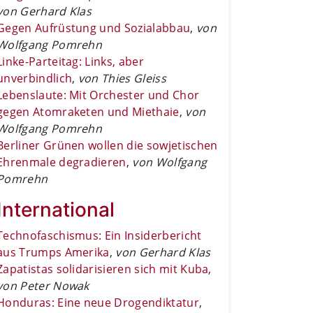
von Gerhard Klas
Gegen Aufrüstung und Sozialabbau
,
von
Wolfgang Pomrehn
Linke-Parteitag: Links, aber
unverbindlich
,
von Thies Gleiss
Lebenslaute: Mit Orchester und Chor
gegen Atomraketen und Miethaie
,
von
Wolfgang Pomrehn
Berliner Grünen wollen die sowjetischen
Ehrenmale degradieren
,
von Wolfgang
Pomrehn
International
Technofaschismus: Ein Insiderbericht
aus Trumps Amerika
,
von Gerhard Klas
Zapatistas solidarisieren sich mit Kuba
,
von Peter Nowak
Honduras: Eine neue Drogendiktatur
,