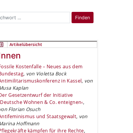
rch
Finden
Artikelübersicht
Innen
Fossile Kostenfalle – Neues aus dem
Bundestag
,
von Violetta Bock
Antimilitarismuskonferenz in Kassel
,
von
Musa Kaplan
Der Gesetzentwurf der Initiative
›Deutsche Wohnen & Co. enteignen‹
,
von Florian Osuch
Antifeminismus und Staatsgewalt
,
von
Marina Hoffmann
Pflegekräfte kämpfen für ihre Rechte
,