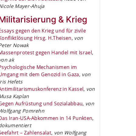
Nicole Mayer-Ahuja
Militarisierung & Krieg
Essays gegen den Krieg und für zivile
Konfliktlösung Hrsg. H.Theisen
,
von
Peter Nowak
Massenprotest gegen Handel mit Israel
,
von ak
Psychologische Mechanismen im
Umgang mit dem Genozid in Gaza
,
von
Iris Hefets
Antimilitarismuskonferenz in Kassel
,
von
Musa Kaplan
Gegen Aufrüstung und Sozialabbau
,
von
Wolfgang Pomrehn
Das Iran-USA-Abkommen in 14 Punkten
,
dokumentiert
Seefahrt – Zahlensalat
,
von Wolfgang