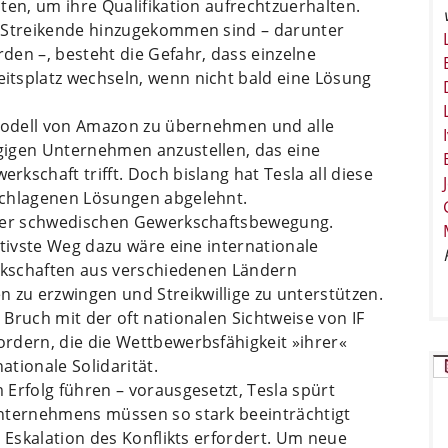
ten, um ihre Qualifikation aufrechtzuerhalten.
e Streikende hinzugekommen sind – darunter
den –, besteht die Gefahr, dass einzelne
tsplatz wechseln, wenn nicht bald eine Lösung
 Modell von Amazon zu übernehmen und alle
gigen Unternehmen anzustellen, das eine
kschaft trifft. Doch bislang hat Tesla all diese
schlagenen Lösungen abgelehnt.
 der schwedischen Gewerkschaftsbewegung.
ktivste Weg dazu wäre eine internationale
erkschaften aus verschiedenen Ländern
zu erzwingen und Streikwillige zu unterstützen.
Bruch mit der oft nationalen Sichtweise von IF
rdern, die die Wettbewerbsfähigkeit »ihrer«
tionale Solidarität.
Erfolg führen – vorausgesetzt, Tesla spürt
Unternehmens müssen so stark beeinträchtigt
e Eskalation des Konflikts erfordert. Um neue