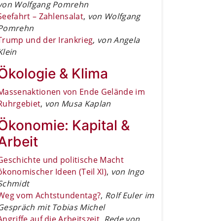
von Wolfgang Pomrehn
Seefahrt – Zahlensalat
,
von Wolfgang
Pomrehn
Trump und der Irankrieg
,
von Angela
Klein
Ökologie & Klima
Massenaktionen von Ende Gelände im
Ruhrgebiet
,
von Musa Kaplan
Ökonomie: Kapital &
Arbeit
Geschichte und politische Macht
ökonomischer Ideen (Teil XI)
,
von Ingo
Schmidt
Weg vom Achtstundentag?
,
Rolf Euler im
Gespräch mit Tobias Michel
Angriffe auf die Arbeitszeit
,
Rede von