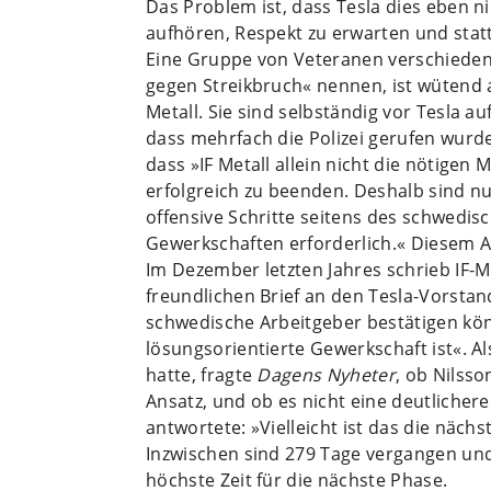
Das Problem ist, dass Tesla dies eben ni
aufhören, Respekt zu erwarten und sta
Eine Gruppe von Veteranen verschiede
gegen Streikbruch« nennen, ist wütend 
Metall. Sie sind selbständig vor Tesla a
dass mehrfach die Polizei gerufen wurde.
dass »IF Metall allein nicht die nötigen 
erfolgreich zu beenden. Deshalb sind 
offensive Schritte seitens des schwed
Gewerkschaften erforderlich.« Diesem A
Im Dezember letzten Jahres schrieb IF-M
freundlichen Brief an den Tesla-Vorstan
schwedische Arbeitgeber bestätigen könn
lösungsorientierte Gewerkschaft ist«. 
hatte, fragte
Dagens Nyheter
, ob Nilsso
Ansatz, und ob es nicht eine deutlicher
antwortete: »Vielleicht ist das die nächs
Inzwischen sind 279 Tage vergangen und
höchste Zeit für die nächste Phase.