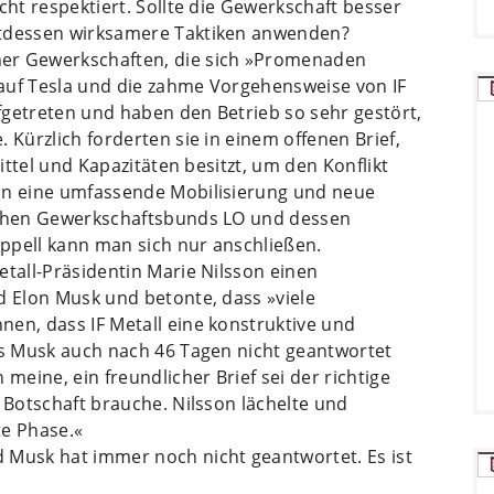
cht respektiert. Sollte die Gewerkschaft besser
ttdessen wirksamere Taktiken anwenden?
ner Gewerkschaften, die sich »Promenaden
auf Tesla und die zahme Vorgehensweise von IF
ufgetreten und haben den Betrieb so sehr gestört,
 Kürzlich forderten sie in einem offenen Brief,
Mittel und Kapazitäten besitzt, um den Konflikt
nun eine umfassende Mobilisierung und neue
ischen Gewerkschaftsbunds LO und dessen
ppell kann man sich nur anschließen.
etall-Präsidentin Marie Nilsson einen
d Elon Musk und betonte, dass »viele
en, dass IF Metall eine konstruktive und
Als Musk auch nach 46 Tagen nicht geantwortet
n meine, ein freundlicher Brief sei der richtige
e Botschaft brauche. Nilsson lächelte und
te Phase.«
 Musk hat immer noch nicht geantwortet. Es ist