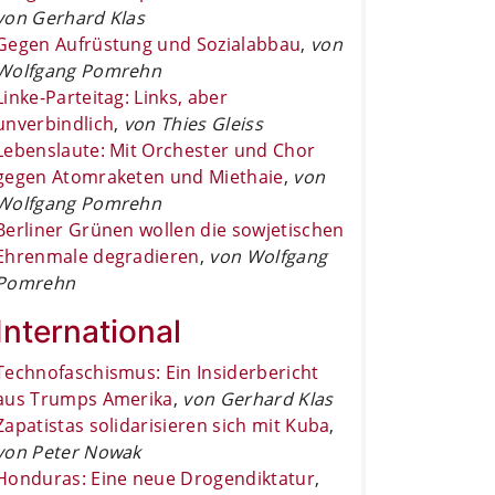
von Gerhard Klas
Gegen Aufrüstung und Sozialabbau
,
von
Wolfgang Pomrehn
Linke-Parteitag: Links, aber
unverbindlich
,
von Thies Gleiss
Lebenslaute: Mit Orchester und Chor
gegen Atomraketen und Miethaie
,
von
Wolfgang Pomrehn
Berliner Grünen wollen die sowjetischen
Ehrenmale degradieren
,
von Wolfgang
Pomrehn
International
Technofaschismus: Ein Insiderbericht
aus Trumps Amerika
,
von Gerhard Klas
Zapatistas solidarisieren sich mit Kuba
,
von Peter Nowak
Honduras: Eine neue Drogendiktatur
,