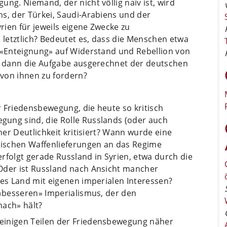
ng. Niemand, der nicht völlig naiv ist, wird
s, der Türkei, Saudi-Arabiens und der
yrien für jeweils eigene Zwecke zu
s letztlich? Bedeutet es, dass die Menschen etwa
r «Enteignung» auf Widerstand und Rebellion von
es dann die Aufgabe ausgerechnet der deutschen
von ihnen zu fordern?
 Friedensbewegung, die heute so kritisch
ung sind, die Rolle Russlands (oder auch
cher Deutlichkeit kritisiert? Wann wurde eine
anischen Waffenlieferungen an das Regime
rfolgt gerade Russland in Syrien, etwa durch die
Oder ist Russland nach Ansicht mancher
hes Land mit eigenen imperialen Interessen?
 «besseren» Imperialismus, der den
hach» hält?
einigen Teilen der Friedensbewegung näher