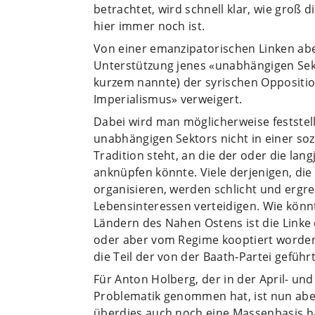
betrachtet, wird schnell klar, wie groß d
hier immer noch ist.
Von einer emanzipatorischen Linken aber
Unterstützung jenes «unabhängigen Sek
kurzem nannte) der syrischen Opposition
Imperialismus» verweigert.
Dabei wird man möglicherweise feststell
unabhängigen Sektors nicht in einer so
Tradition steht, an die der oder die lan
anknüpfen könnte. Viele derjenigen, die 
organisieren, werden schlicht und ergre
Lebensinteressen verteidigen. Wie könnte
Ländern des Nahen Ostens ist die Linke 
oder aber vom Regime kooptiert worden 
die Teil der von der Baath-Partei geführ
Für Anton Holberg, der in der April- un
Problematik genommen hat, ist nun aber 
überdies auch noch eine Massenbasis ha