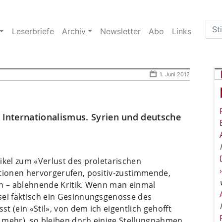
Sea
Leserbriefe
Archiv
Newsletter
Abo
Links
for:
1. Juni 2012
n Internationalismus. Syrien und deutsche
ikel zum «Verlust des proletarischen
ktionen hervorgerufen, positiv-zustimmende,
n – ablehnende Kritik.
Wenn man einmal
sei faktisch ein Gesinnungsgenosse des
st (ein «Stil», von dem ich eigentlich gehofft
tz mehr), so bleiben doch einige Stellungnahmen,