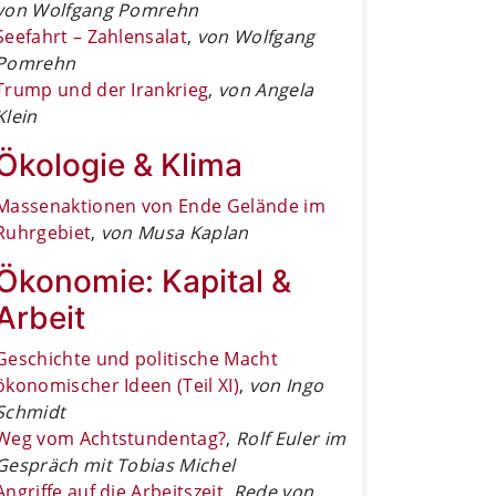
von Wolfgang Pomrehn
Seefahrt – Zahlensalat
,
von Wolfgang
Pomrehn
Trump und der Irankrieg
,
von Angela
Klein
Ökologie & Klima
Massenaktionen von Ende Gelände im
Ruhrgebiet
,
von Musa Kaplan
Ökonomie: Kapital &
Arbeit
Geschichte und politische Macht
ökonomischer Ideen (Teil XI)
,
von Ingo
Schmidt
Weg vom Achtstundentag?
,
Rolf Euler im
Gespräch mit Tobias Michel
Angriffe auf die Arbeitszeit
,
Rede von