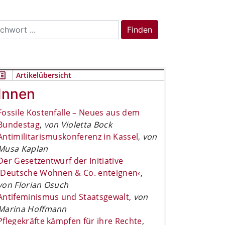
rch
Finden
Artikelübersicht
Innen
Fossile Kostenfalle – Neues aus dem
Bundestag
,
von Violetta Bock
Antimilitarismuskonferenz in Kassel
,
von
Musa Kaplan
Der Gesetzentwurf der Initiative
›Deutsche Wohnen & Co. enteignen‹
,
von Florian Osuch
Antifeminismus und Staatsgewalt
,
von
Marina Hoffmann
Pflegekräfte kämpfen für ihre Rechte
,