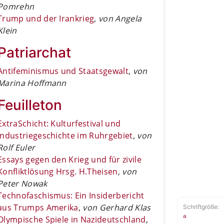
Pomrehn
Trump und der Irankrieg
,
von Angela
Klein
Patriarchat
Antifeminismus und Staatsgewalt
,
von
Marina Hoffmann
Feuilleton
ExtraSchicht: Kulturfestival und
Industriegeschichte im Ruhrgebiet
,
von
Rolf Euler
Essays gegen den Krieg und für zivile
Konfliktlösung Hrsg. H.Theisen
,
von
Peter Nowak
Technofaschismus: Ein Insiderbericht
aus Trumps Amerika
,
von Gerhard Klas
Schriftgröße:
a
Olympische Spiele in Nazideutschland
,