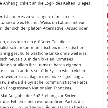
ie Anhänglichkeit an die Logik des Kalten Krieges
 ist anderes zu verlangen, nämlich die
tors» (wie es Helmut Weiss im Labournet vor
, der sich der platten Alternative «Assad oder
en, dass auch ein größerer Teil dieses
zialistischen/kommunistischen/marxistischen
gjährig geschulte westliche Linke ohne weiteres
sich heute z.B. in den lokalen Komitees
ifend vor allem ihre unmittelbaren eigenen
 es auch anders sein? In Syrien wie in vielen
entweder zerschlagen und ins Exil gedrängt,
(wie etwa die Syrische Kommunistische Partei,
ten Progressiven Nationalen Front ist).
d Mai-Ausgabe der SoZ Stellung zur Syrien-
das Fehlen einer revolutionären Partei, die
ben soll, Grund genug, Äquidistanz zu beiden