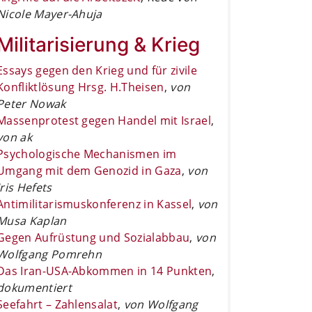
Nicole Mayer-Ahuja
Militarisierung & Krieg
Essays gegen den Krieg und für zivile
Konfliktlösung Hrsg. H.Theisen
,
von
Peter Nowak
Massenprotest gegen Handel mit Israel
,
von ak
Psychologische Mechanismen im
Umgang mit dem Genozid in Gaza
,
von
Iris Hefets
Antimilitarismuskonferenz in Kassel
,
von
Musa Kaplan
Gegen Aufrüstung und Sozialabbau
,
von
Wolfgang Pomrehn
Das Iran-USA-Abkommen in 14 Punkten
,
dokumentiert
Seefahrt – Zahlensalat
,
von Wolfgang