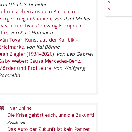
a+
von Ulrich Schneider
a++
Lehren ziehen aus dem Putsch und
Bürgerkrieg in Spanien
,
von Paul Michel
Das Filmfestival ›Crossing Europe‹ in
Linz
,
von Kurt Hofmann
Iván Tovar: Kunst aus der Karibik –
Briefmarke
,
von Kai Böhne
Jean Ziegler (1934–2026)
,
von Leo Gabriel
Gaby Weber: Causa Mercedes-Benz.
Mörder und Profiteure
,
von Wolfgang
Pomrehn
Nur Online
Die Krise gehört euch, uns die Zukunft!
Redaktion
Das Auto der Zukunft ist kein Panzer