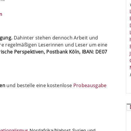
n
ügung.
Dahinter stehen dennoch Arbeit und
ere regelmäßigen Leserinnen und Leser um eine
arische Perspektiven, Postbank Köln, IBAN: DE07
ten
und bestelle eine kostenlose
Probeausgabe
nationalismus
Nordafrika/Nahost
Syrien und