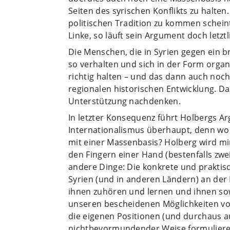
Seiten des syrischen Konflikts zu halte
politischen Tradition zu kommen scheint
Linke, so läuft sein Argument doch letztl
Die Menschen, die in Syrien gegen ein b
so verhalten und sich in der Form organis
richtig halten – und das dann auch noch
regionalen historischen Entwicklung. D
Unterstützung nachdenken.
In letzter Konsequenz führt Holbergs Ar
Internationalismus überhaupt, denn wo a
mit einer Massenbasis? Holberg wird mi
den Fingern einer Hand (bestenfalls zw
andere Dinge: Die konkrete und praktisc
Syrien (und in anderen Ländern) an der 
ihnen zuhören und lernen und ihnen sow
unseren bescheidenen Möglichkeiten von 
die eigenen Positionen (und durchaus a
nichtbevormundender Weise formuliere