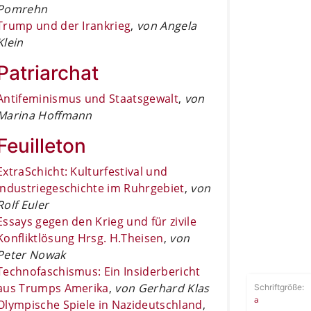
Pomrehn
Trump und der Irankrieg
,
von Angela
Klein
Patriarchat
Antifeminismus und Staatsgewalt
,
von
Marina Hoffmann
Feuilleton
ExtraSchicht: Kulturfestival und
Industriegeschichte im Ruhrgebiet
,
von
Rolf Euler
Essays gegen den Krieg und für zivile
Konfliktlösung Hrsg. H.Theisen
,
von
Peter Nowak
Technofaschismus: Ein Insiderbericht
aus Trumps Amerika
,
von Gerhard Klas
Schriftgröße:
a
Olympische Spiele in Nazideutschland
,