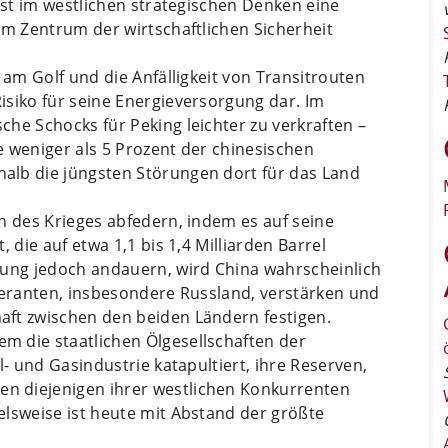
inst im westlichen strategischen Denken eine
im Zentrum der wirtschaftlichen Sicherheit
 am Golf und die Anfälligkeit von Transitrouten
isiko für seine Energieversorgung dar. Im
he Schocks für Peking leichter zu verkraften –
 weniger als 5 Prozent der chinesischen
alb die jüngsten Störungen dort für das Land
n des Krieges abfedern, indem es auf seine
 die auf etwa 1,1 bis 1,4 Milliarden Barrel
hung jedoch andauern, wird China wahrscheinlich
feranten, insbesondere Russland, verstärken und
ft zwischen den beiden Ländern festigen.
 die staatlichen Ölgesellschaften der
l- und Gasindustrie katapultiert, ihre Reserven,
n diejenigen ihrer westlichen Konkurrenten
elsweise ist heute mit Abstand der größte