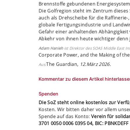
Brennstoffe gebundenen Energiesystem
Die Golfregion steht im Zentrum dieses 
auch als Drehscheibe für die Raffinerie-
globale Fertigungsindustrie und Landwirt
Gefahr einer anhaltenden Abhängigkeit 
Abkehr von ihnen heute wichtiger denn j
Adam Hanieh
ist Direktor des SOAS Middle East In
Corporate Power, and the Making of th
The Guardian
, 12.März 2026.
Aus:
Kommentar zu diesem Artikel hinterlasse
Spenden
Die SoZ steht online kostenlos zur Verf
Kosten. Wir bitten daher vor allem uns
Spende auf das Konto:
Verein für solid
3701 0050 0006 0395 04, BIC: PBNKDEFF