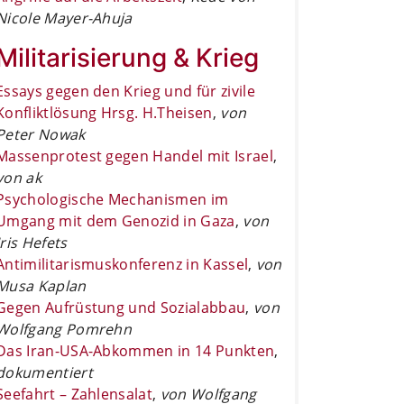
Nicole Mayer-Ahuja
Militarisierung & Krieg
Essays gegen den Krieg und für zivile
Konfliktlösung Hrsg. H.Theisen
,
von
Peter Nowak
Massenprotest gegen Handel mit Israel
,
von ak
Psychologische Mechanismen im
Umgang mit dem Genozid in Gaza
,
von
Iris Hefets
Antimilitarismuskonferenz in Kassel
,
von
Musa Kaplan
Gegen Aufrüstung und Sozialabbau
,
von
Wolfgang Pomrehn
Das Iran-USA-Abkommen in 14 Punkten
,
dokumentiert
Seefahrt – Zahlensalat
,
von Wolfgang