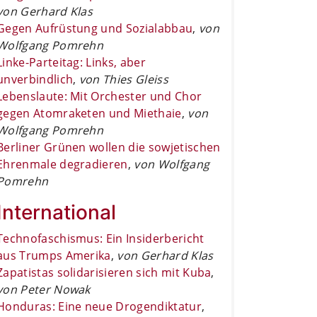
von Gerhard Klas
Gegen Aufrüstung und Sozialabbau
,
von
Wolfgang Pomrehn
Linke-Parteitag: Links, aber
unverbindlich
,
von Thies Gleiss
Lebenslaute: Mit Orchester und Chor
gegen Atomraketen und Miethaie
,
von
Wolfgang Pomrehn
Berliner Grünen wollen die sowjetischen
Ehrenmale degradieren
,
von Wolfgang
Pomrehn
International
Technofaschismus: Ein Insiderbericht
aus Trumps Amerika
,
von Gerhard Klas
Zapatistas solidarisieren sich mit Kuba
,
von Peter Nowak
Honduras: Eine neue Drogendiktatur
,