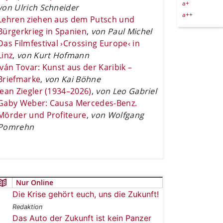
a+
von Ulrich Schneider
a++
Lehren ziehen aus dem Putsch und
Bürgerkrieg in Spanien
,
von Paul Michel
Das Filmfestival ›Crossing Europe‹ in
Linz
,
von Kurt Hofmann
Iván Tovar: Kunst aus der Karibik –
Briefmarke
,
von Kai Böhne
Jean Ziegler (1934–2026)
,
von Leo Gabriel
Gaby Weber: Causa Mercedes-Benz.
Mörder und Profiteure
,
von Wolfgang
Pomrehn
Nur Online
Die Krise gehört euch, uns die Zukunft!
Redaktion
Das Auto der Zukunft ist kein Panzer