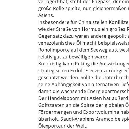
verlagert hat, steht der Engpass, der e
große Rolle spielte, nun gleichermaßen 
Asiens.
Insbesondere für China stellen Konflikte
wie der Straße von Hormus ein großes R
Gegensatz dazu waren andere geopolitisc
venezolanisches Öl macht beispielsweise
Rohölimporte auf dem Seeweg aus, wesh
relativ gut zu bewältigen waren.
Kurzfristig kann Peking die Auswirkunge
strategischen Erdölreserven zurückgreift,
geschätzt werden. Sollte die Unterbrec
seine Abhängigkeit von alternativen Lie
damit die wachsende Energiepartnerscha
Der Handelsboom mit Asien hat außerdem
Golfstaaten an die Spitze der globalen Ö
Fördermengen und Exportvolumina habe
überholt. Saudi-Arabiens Aramco beispi
Ölexporteur der Welt.