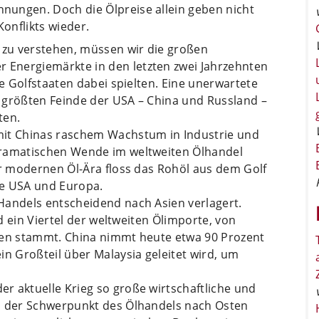
nungen. Doch die Ölpreise allein geben nicht
Konflikts wieder.
zu verstehen, müssen wir die großen
Energiemärkte in den letzten zwei Jahrzehnten
ie Golfstaaten dabei spielten. Eine unerwartete
en größten Feinde der USA – China und Russland –
ten.
mit Chinas raschem Wachstum in Industrie und
dramatischen Wende im weltweiten Ölhandel
er modernen Öl-Ära floss das Rohöl aus dem Golf
ie USA und Europa.
Handels entscheidend nach Asien verlagert.
nd ein Viertel der weltweiten Ölimporte, von
ten stammt. China nimmt heute etwa 90 Prozent
in Großteil über Malaysia geleitet wird, um
r aktuelle Krieg so große wirtschaftliche und
ch der Schwerpunkt des Ölhandels nach Osten