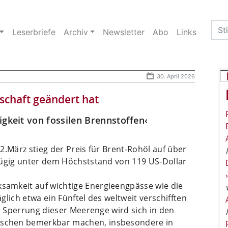
Sea
Leserbriefe
Archiv
Newsletter
Abo
Links
for:
30. April 2026
tschaft geändert hat
igkeit von fossilen Brennstoffen‹
2.März stieg der Preis für Brent-Rohöl auf über
fügig unter dem Höchststand von 119 US-Dollar
amkeit auf wichtige Energieengpässe wie die
lich etwa ein Fünftel des weltweit verschifften
ie Sperrung dieser Meerenge wird sich in den
schen bemerkbar machen, insbesondere in