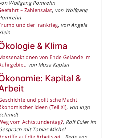
von Wolfgang Pomrehn
Seefahrt – Zahlensalat
,
von Wolfgang
Pomrehn
Trump und der Irankrieg
,
von Angela
Klein
Ökologie & Klima
Massenaktionen von Ende Gelände im
Ruhrgebiet
,
von Musa Kaplan
Ökonomie: Kapital &
Arbeit
Geschichte und politische Macht
ökonomischer Ideen (Teil XI)
,
von Ingo
Schmidt
Weg vom Achtstundentag?
,
Rolf Euler im
Gespräch mit Tobias Michel
Angriffe auf die Arbeitszeit
,
Rede von