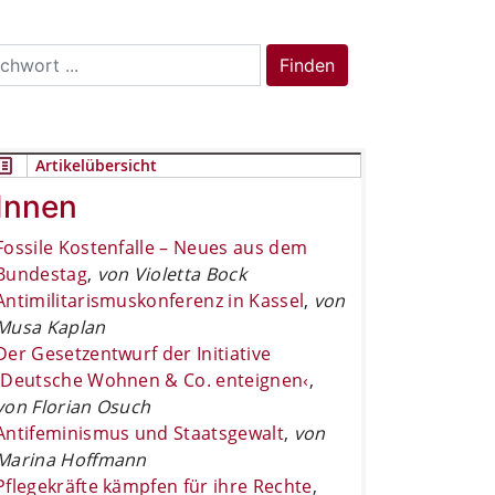
rch
Finden
Artikelübersicht
Innen
Fossile Kostenfalle – Neues aus dem
Bundestag
,
von Violetta Bock
Antimilitarismuskonferenz in Kassel
,
von
Musa Kaplan
Der Gesetzentwurf der Initiative
›Deutsche Wohnen & Co. enteignen‹
,
von Florian Osuch
Antifeminismus und Staatsgewalt
,
von
Marina Hoffmann
Pflegekräfte kämpfen für ihre Rechte
,