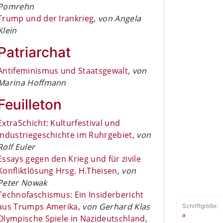
Pomrehn
Trump und der Irankrieg
,
von Angela
Klein
Patriarchat
Antifeminismus und Staatsgewalt
,
von
Marina Hoffmann
Feuilleton
ExtraSchicht: Kulturfestival und
Industriegeschichte im Ruhrgebiet
,
von
Rolf Euler
Essays gegen den Krieg und für zivile
Konfliktlösung Hrsg. H.Theisen
,
von
Peter Nowak
Technofaschismus: Ein Insiderbericht
aus Trumps Amerika
,
von Gerhard Klas
Schriftgröße:
a
Olympische Spiele in Nazideutschland
,