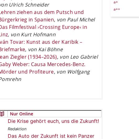
a+
von Ulrich Schneider
a++
Lehren ziehen aus dem Putsch und
Bürgerkrieg in Spanien
,
von Paul Michel
Das Filmfestival ›Crossing Europe‹ in
Linz
,
von Kurt Hofmann
Iván Tovar: Kunst aus der Karibik –
Briefmarke
,
von Kai Böhne
Jean Ziegler (1934–2026)
,
von Leo Gabriel
Gaby Weber: Causa Mercedes-Benz.
Mörder und Profiteure
,
von Wolfgang
Pomrehn
Nur Online
Die Krise gehört euch, uns die Zukunft!
Redaktion
Das Auto der Zukunft ist kein Panzer