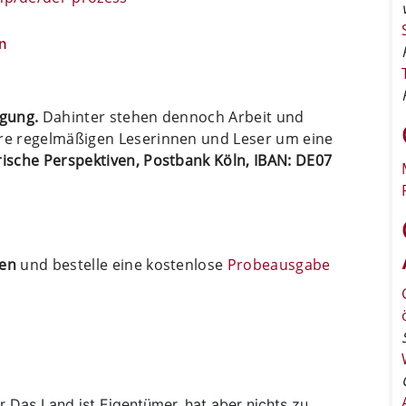
n
ügung.
Dahinter stehen dennoch Arbeit und
ere regelmäßigen Leserinnen und Leser um eine
arische Perspektiven, Postbank Köln, IBAN: DE07
ten
und bestelle eine kostenlose
Probeausgabe
r
Das Land ist Eigentümer, hat aber nichts zu