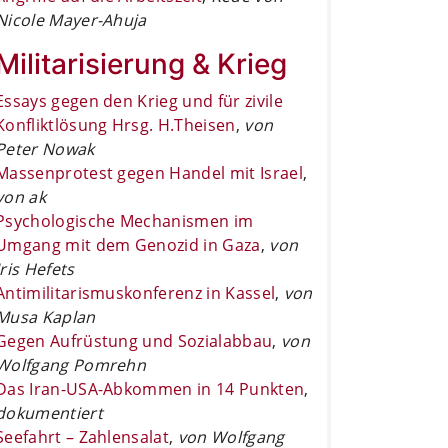
Nicole Mayer-Ahuja
Militarisierung & Krieg
Essays gegen den Krieg und für zivile
Konfliktlösung Hrsg. H.Theisen
,
von
Peter Nowak
Massenprotest gegen Handel mit Israel
,
von ak
Psychologische Mechanismen im
Umgang mit dem Genozid in Gaza
,
von
Iris Hefets
Antimilitarismuskonferenz in Kassel
,
von
Musa Kaplan
Gegen Aufrüstung und Sozialabbau
,
von
Wolfgang Pomrehn
Das Iran-USA-Abkommen in 14 Punkten
,
dokumentiert
Seefahrt – Zahlensalat
,
von Wolfgang