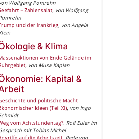
von Wolfgang Pomrehn
Seefahrt – Zahlensalat
,
von Wolfgang
Pomrehn
Trump und der Irankrieg
,
von Angela
Klein
Ökologie & Klima
Massenaktionen von Ende Gelände im
Ruhrgebiet
,
von Musa Kaplan
Ökonomie: Kapital &
Arbeit
Geschichte und politische Macht
ökonomischer Ideen (Teil XI)
,
von Ingo
Schmidt
Weg vom Achtstundentag?
,
Rolf Euler im
Gespräch mit Tobias Michel
Angriffe auf die Arbeitszeit
,
Rede von