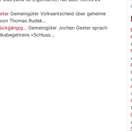
eiter
Gemeingüter
Volksentscheid über geheime
1 von Thomas Rudek…
 rückgängig…
Gemeingüter
Jochen Gester sprach
olksbegehrens «Schluss…