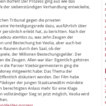
nen dürfen! Der Prozess ging aus wie das
e der siebenstündigen Verhandlung entwickelte,
chen Tribunal gegen die privaten
seine Verteidigungsrede dazu, ausführlich über
 persönlich erlebt hat, zu berichten. Nach der
adezu atemlos zu, was zehn Zeugen der
on und Bestechung bei Veolia, aber auch bei
in Raunen durch den Saal, ob der
piele, der Millionen Bestechungsgelder. Der
 die Zeugen. Allen war klar: Eigentlich gehören
an die Pariser Vizebürgermeisterin ging die
Money mitgewirkt habe: Das Thema der
öffentlich diskutiert worden. Der Film habe
 Plädoyer der jungen Staatsanwältin mündete
n berechtigten Anlass mehr für eine Klage
n vollständiger Sieg ist jetzt möglich, Veolia wird
ehen.
p/de/der-prozess