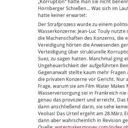
„Korruption“ hätte man sie nicht benen
Hornberger Schießen… Was sich im Lauf
hatte keiner erwartet:
Der Strafprozess wurde zu einem politis
Wasserkonzerne: Jean-Luc Touly nutzte 
die Machenschaften des Konzerns, die er
Vereidigung hörten die Anwesenden ger
Verteidigung über strukturelle Korrupti
Suez, zu sagen hatten. Manchmal ging e
Ungeheuerlichkeit der aufgeführten Beis
Gegenanwalt stellte kaum mehr Fragen an
die privaten Konzerne vor Gericht. Nur 
Frage, warum sie am Film Water Makes 
Wasserversorgung sei in Frankreich nie 
genau das provoziert und erreicht. Das
dann anschließend darin, sie sehe keine
Veolias! Das Urteil ergeht am 28.März. Ei
dann aber wahrscheinlich in Revision g
Quelle:
watermakesmoney.com/index.ph