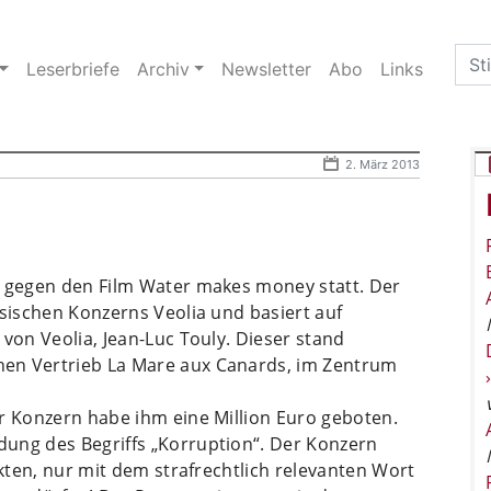
Sea
Leserbriefe
Archiv
Newsletter
Abo
Links
for:
2. März 2013
s gegen den Film Water makes money statt. Der
ösischen Konzerns Veolia und basiert auf
von Veolia, Jean-Luc Touly. Dieser stand
en Vertrieb La Mare aux Canards, im Zentrum
r Konzern habe ihm eine Million Euro geboten.
ung des Begriffs „Korruption“. Der Konzern
akten, nur mit dem strafrechtlich relevanten Wort