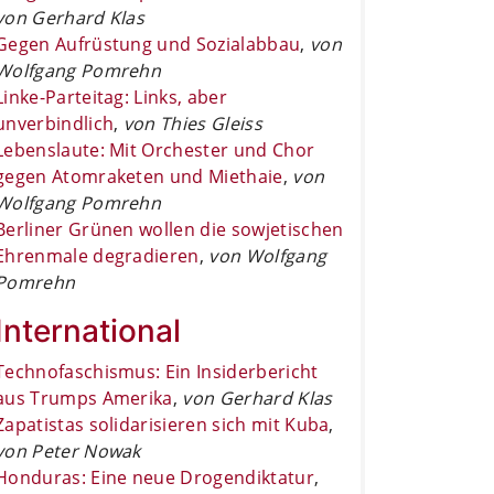
von Gerhard Klas
Gegen Aufrüstung und Sozialabbau
,
von
Wolfgang Pomrehn
Linke-Parteitag: Links, aber
unverbindlich
,
von Thies Gleiss
Lebenslaute: Mit Orchester und Chor
gegen Atomraketen und Miethaie
,
von
Wolfgang Pomrehn
Berliner Grünen wollen die sowjetischen
Ehrenmale degradieren
,
von Wolfgang
Pomrehn
International
Technofaschismus: Ein Insiderbericht
aus Trumps Amerika
,
von Gerhard Klas
Zapatistas solidarisieren sich mit Kuba
,
von Peter Nowak
Honduras: Eine neue Drogendiktatur
,