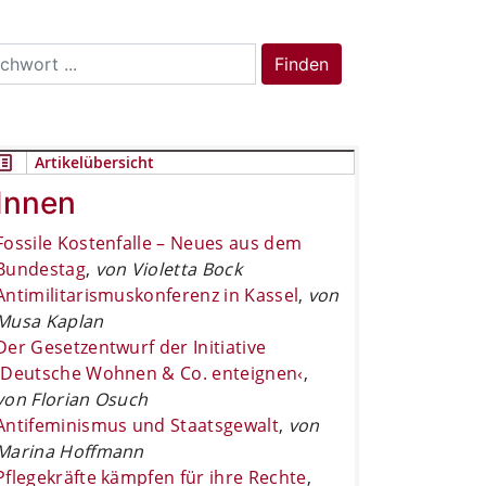
rch
Finden
Artikelübersicht
Innen
Fossile Kostenfalle – Neues aus dem
Bundestag
,
von Violetta Bock
Antimilitarismuskonferenz in Kassel
,
von
Musa Kaplan
Der Gesetzentwurf der Initiative
›Deutsche Wohnen & Co. enteignen‹
,
von Florian Osuch
Antifeminismus und Staatsgewalt
,
von
Marina Hoffmann
Pflegekräfte kämpfen für ihre Rechte
,