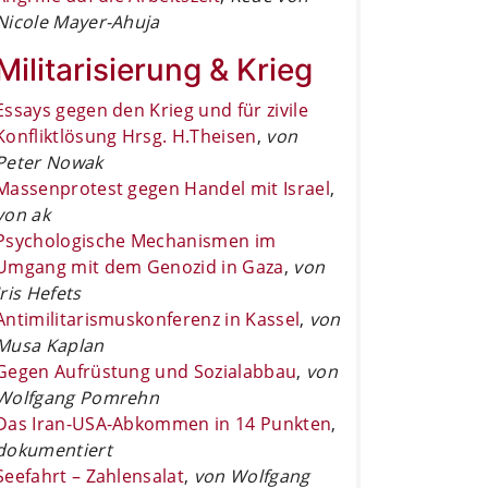
Nicole Mayer-Ahuja
Militarisierung & Krieg
Essays gegen den Krieg und für zivile
Konfliktlösung Hrsg. H.Theisen
,
von
Peter Nowak
Massenprotest gegen Handel mit Israel
,
von ak
Psychologische Mechanismen im
Umgang mit dem Genozid in Gaza
,
von
Iris Hefets
Antimilitarismuskonferenz in Kassel
,
von
Musa Kaplan
Gegen Aufrüstung und Sozialabbau
,
von
Wolfgang Pomrehn
Das Iran-USA-Abkommen in 14 Punkten
,
dokumentiert
Seefahrt – Zahlensalat
,
von Wolfgang