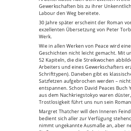
Gewerkschaften bis zu ihrer Unkenntli
Labour den Weg bereitete.
30 Jahre später erscheint der Roman von
exzellenten Übersetzung von Peter Torb
Werk.
Wie in allen Werken von Peace wird ei
Geschichten nicht leicht gemacht. Mit u
52 Kapiteln, die die Streikwochen abbi
Arbeiters und eines Gewerkschafters erz
Schrifttypen). Daneben gibt es klassisc
Satzfetzen aufgebrochen werden – nich
entspannen. Schon David Peaces Buch Y
aus dem Nachkriegstokyo waren düster,
Trostlosigkeit führt uns nun sein Roman
Margret Thatcher will den Inneren Fein
bedient sich aller zur Verfügung stehend
nimmt ungekannte Ausmaße an, aber ne