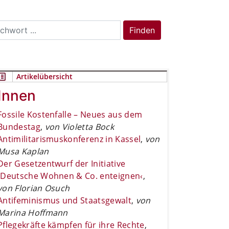
rch
Finden
Artikelübersicht
Innen
Fossile Kostenfalle – Neues aus dem
Bundestag
,
von Violetta Bock
Antimilitarismuskonferenz in Kassel
,
von
Musa Kaplan
Der Gesetzentwurf der Initiative
›Deutsche Wohnen & Co. enteignen‹
,
von Florian Osuch
Antifeminismus und Staatsgewalt
,
von
Marina Hoffmann
Pflegekräfte kämpfen für ihre Rechte
,