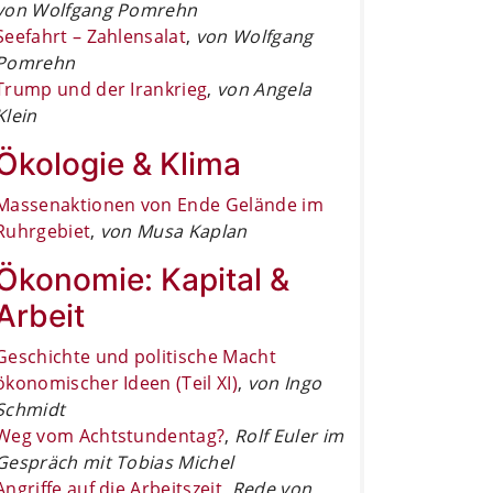
von Wolfgang Pomrehn
Seefahrt – Zahlensalat
,
von Wolfgang
Pomrehn
Trump und der Irankrieg
,
von Angela
Klein
Ökologie & Klima
Massenaktionen von Ende Gelände im
Ruhrgebiet
,
von Musa Kaplan
Ökonomie: Kapital &
Arbeit
Geschichte und politische Macht
ökonomischer Ideen (Teil XI)
,
von Ingo
Schmidt
Weg vom Achtstundentag?
,
Rolf Euler im
Gespräch mit Tobias Michel
Angriffe auf die Arbeitszeit
,
Rede von