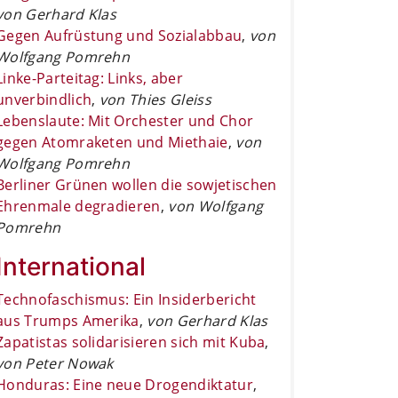
von Gerhard Klas
Gegen Aufrüstung und Sozialabbau
,
von
Wolfgang Pomrehn
Linke-Parteitag: Links, aber
unverbindlich
,
von Thies Gleiss
Lebenslaute: Mit Orchester und Chor
gegen Atomraketen und Miethaie
,
von
Wolfgang Pomrehn
Berliner Grünen wollen die sowjetischen
Ehrenmale degradieren
,
von Wolfgang
Pomrehn
International
Technofaschismus: Ein Insiderbericht
aus Trumps Amerika
,
von Gerhard Klas
Zapatistas solidarisieren sich mit Kuba
,
von Peter Nowak
Honduras: Eine neue Drogendiktatur
,