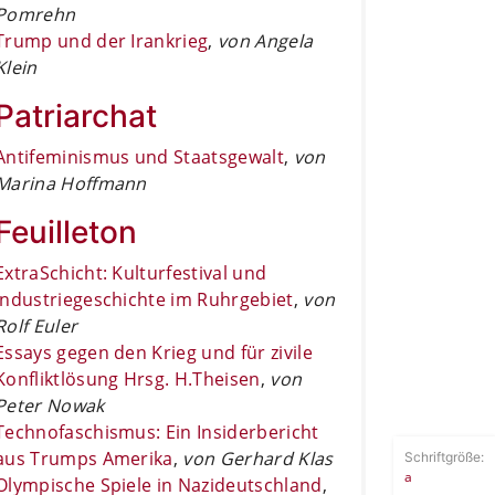
Pomrehn
Trump und der Irankrieg
,
von Angela
Klein
Patriarchat
Antifeminismus und Staatsgewalt
,
von
Marina Hoffmann
Feuilleton
ExtraSchicht: Kulturfestival und
Industriegeschichte im Ruhrgebiet
,
von
Rolf Euler
Essays gegen den Krieg und für zivile
Konfliktlösung Hrsg. H.Theisen
,
von
Peter Nowak
Technofaschismus: Ein Insiderbericht
aus Trumps Amerika
,
von Gerhard Klas
Schriftgröße:
a
Olympische Spiele in Nazideutschland
,