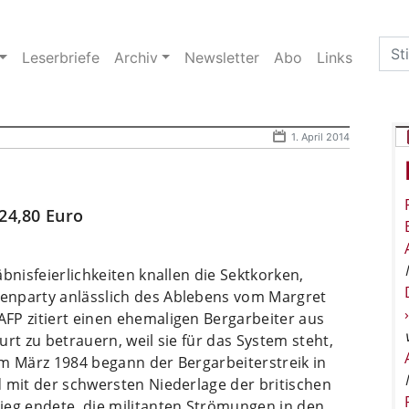
Sea
Leserbriefe
Archiv
Newsletter
Abo
Links
for:
1. April 2014
 24,80 Euro
bnisfeierlichkeiten knallen die Sektkorken,
enparty anlässlich des Ablebens vom Margret
FP zitiert einen ehemaligen Bergarbeiter aus
rt zu betrauern, weil sie für das System steht,
Im März 1984 begann der Bergarbeiterstreik in
 mit der schwersten Niederlage der britischen
ieg endete, die militanten Strömungen in den