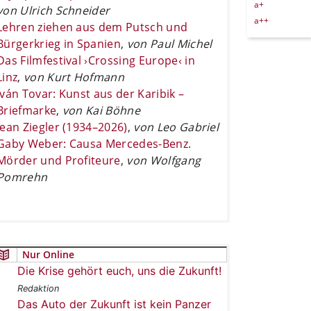
a+
von Ulrich Schneider
a++
Lehren ziehen aus dem Putsch und
Bürgerkrieg in Spanien
,
von Paul Michel
Das Filmfestival ›Crossing Europe‹ in
Linz
,
von Kurt Hofmann
Iván Tovar: Kunst aus der Karibik –
Briefmarke
,
von Kai Böhne
Jean Ziegler (1934–2026)
,
von Leo Gabriel
Gaby Weber: Causa Mercedes-Benz.
Mörder und Profiteure
,
von Wolfgang
Pomrehn
Nur Online
Die Krise gehört euch, uns die Zukunft!
Redaktion
Das Auto der Zukunft ist kein Panzer