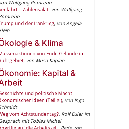
von Wolfgang Pomrehn
Seefahrt – Zahlensalat
,
von Wolfgang
Pomrehn
Trump und der Irankrieg
,
von Angela
Klein
Ökologie & Klima
Massenaktionen von Ende Gelände im
Ruhrgebiet
,
von Musa Kaplan
Ökonomie: Kapital &
Arbeit
Geschichte und politische Macht
ökonomischer Ideen (Teil XI)
,
von Ingo
Schmidt
Weg vom Achtstundentag?
,
Rolf Euler im
Gespräch mit Tobias Michel
Angriffe auf die Arbeitszeit
,
Rede von