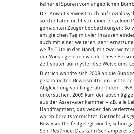
keinerlei Spuren vom angeblichen Bom
Der Anwalt verweist auch auf sozialpsy
solche Taten nicht von einer einzelnen
gemachten Zeugenbeobachtungen: So wu
am gleichen Tag mit vier Insassen eindeu
auch mit einer weiteren, sehr ernstzu
weiße Tüte in der Hand, mit zwei weiter
der Wiesn gesehen wurde. Diese Person
Zeit später auf mysteriöse Weise ums L
Dietrich wandte sich 2008 an die Bunde
gesammelten Beweismittel im Lichte neue
Abgleichung von Fingerabdrücken, DNA-
untersuchen. 2009 kam der abschlägige
aus der Asservatenkammer – z.B. alle L
Handfragment, das weder den verletzte
waren bereits vernichtet. Dietrich: «Es 
Beweismittel festgelegt würde, schon ga
Sein Resümee: Das kann Schlamperei se