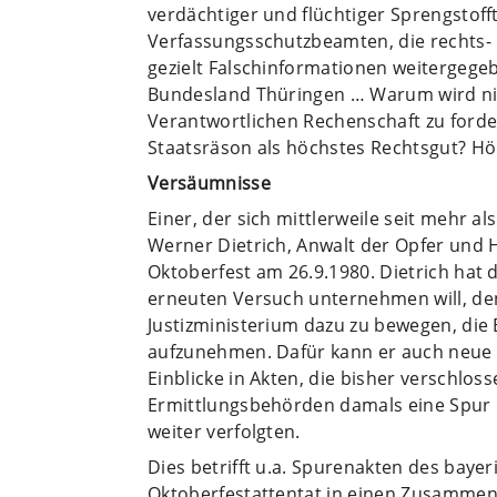
verdächtiger und flüchtiger Sprengstoff
Verfassungsschutzbeamten, die rechts-
gezielt Falschinformationen weitergege
Bundesland Thüringen … Warum wird nic
Verantwortlichen Rechenschaft zu forde
Staatsräson als höchstes Rechtsgut? H
Versäumnisse
Einer, der sich mittlerweile seit mehr al
Werner Dietrich, Anwalt der Opfer und
Oktoberfest am 26.9.1980. Dietrich hat 
erneuten Versuch unternehmen will, d
Justizministerium dazu zu bewegen, die
aufzunehmen. Dafür kann er auch neue 
Einblicke in Akten, die bisher verschlos
Ermittlungsbehörden damals eine Spur in
weiter verfolgten.
Dies betrifft u.a. Spurenakten des baye
Oktoberfestattentat in einen Zusammen