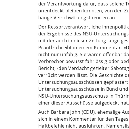
der Verantwortung dafür, dass solche T
unentdeckt bleiben konnten, von den Z
hänge Verschwörungstheorien an.
Der Ressortverantwortliche Innenpolitik 
der Ergebnisse des NSU-Untersuchungsa
mit der auch in dieser Zeitung lange 
Prantl schreibt in einem Kommentar: «D
nicht nur unfähig. Sie waren offenbar da
Verbrecher bewusst fahrlässig oder bedin
Bericht, ‹den Verdacht gezielter Sabotage
verrückt werden lässt. Die Geschichte d
Untersuchungsausschüssen gepflastert.
Untersuchungsausschüsse in Bund und Lä
NSU-Untersuchungsausschuss in Thüring
einer dieser Ausschüsse aufgedeckt hat
Auch Barbara John (CDU), ehemalige Aus
sich in einem Kommentar für den Tagess
Haftbefehle nicht ausführten, Namensli