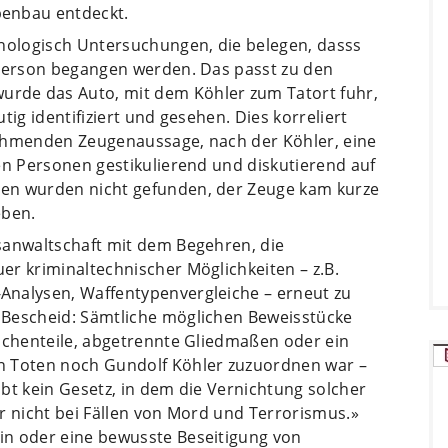
benbau entdeckt.
chologisch Untersuchungen, die belegen, dasss
 Person begangen werden. Das passt zu den
rde das Auto, mit dem Köhler zum Tatort fuhr,
tig identifiziert und gesehen. Dies korreliert
nehmenden Zeugenaussage, nach der Köhler, eine
en Personen gestikulierend und diskutierend auf
en wurden nicht gefunden, der Zeuge kam kurze
eben.
sanwaltschaft mit dem Begehren, die
r kriminaltechnischer Möglichkeiten – z.B.
Analysen, Waffentypenvergleiche – erneut zu
 Bescheid: Sämtliche möglichen Beweisstücke
eichenteile, abgetrennte Gliedmaßen oder ein
n Toten noch Gundolf Köhler zuzuordnen war –
gibt kein Gesetz, in dem die Vernichtung solcher
r nicht bei Fällen von Mord und Terrorismus.»
in oder eine bewusste Beseitigung von