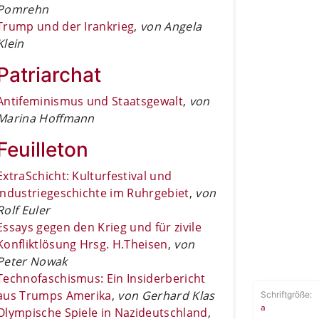
Pomrehn
Trump und der Irankrieg
,
von Angela
Klein
Patriarchat
Antifeminismus und Staatsgewalt
,
von
Marina Hoffmann
Feuilleton
ExtraSchicht: Kulturfestival und
Industriegeschichte im Ruhrgebiet
,
von
Rolf Euler
Essays gegen den Krieg und für zivile
Konfliktlösung Hrsg. H.Theisen
,
von
Peter Nowak
Technofaschismus: Ein Insiderbericht
aus Trumps Amerika
,
von Gerhard Klas
Schriftgröße:
a
Olympische Spiele in Nazideutschland
,