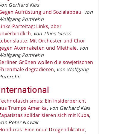
von Gerhard Klas
Gegen Aufrüstung und Sozialabbau
,
von
Wolfgang Pomrehn
Linke-Parteitag: Links, aber
unverbindlich
,
von Thies Gleiss
Lebenslaute: Mit Orchester und Chor
gegen Atomraketen und Miethaie
,
von
Wolfgang Pomrehn
Berliner Grünen wollen die sowjetischen
Ehrenmale degradieren
,
von Wolfgang
Pomrehn
International
Technofaschismus: Ein Insiderbericht
aus Trumps Amerika
,
von Gerhard Klas
Zapatistas solidarisieren sich mit Kuba
,
von Peter Nowak
Honduras: Eine neue Drogendiktatur
,