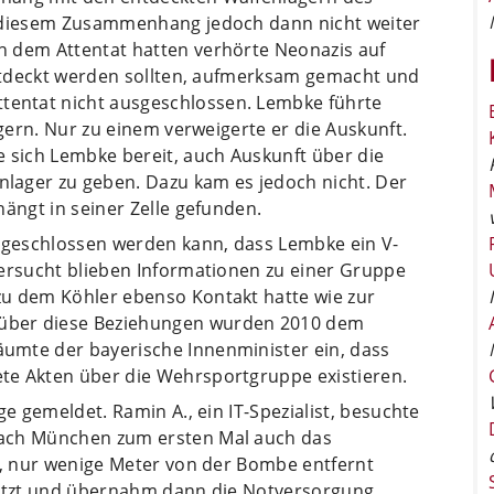
, diesem Zusammenhang jedoch dann nicht weiter
h dem Attentat hatten verhörte Neonazis auf
 entdeckt werden sollten, aufmerksam gemacht und
entat nicht ausgeschlossen. Lembke führte
agern. Nur zu einem verweigerte er die Auskunft.
e sich Lembke bereit, auch Auskunft über die
lager zu geben. Dazu kam es jedoch nicht. Der
hängt in seiner Zelle gefunden.
n geschlossen werden kann, dass Lembke ein V-
tersucht blieben Informationen zu einer Gruppe
zu dem Köhler ebenso Kontakt hatte wie zur
über diese Beziehungen wurden 2010 dem
umte der bayerische Innenminister ein, dass
te Akten über die Wehrsportgruppe existieren.
ge gemeldet. Ramin A., ein IT-Spezialist, besuchte
nach München zum ersten Mal auch das
f, nur wenige Meter von der Bombe entfernt
letzt und übernahm dann die Notversorgung