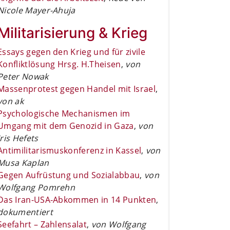
Nicole Mayer-Ahuja
Militarisierung & Krieg
Essays gegen den Krieg und für zivile
Konfliktlösung Hrsg. H.Theisen
,
von
Peter Nowak
Massenprotest gegen Handel mit Israel
,
von ak
Psychologische Mechanismen im
Umgang mit dem Genozid in Gaza
,
von
Iris Hefets
Antimilitarismuskonferenz in Kassel
,
von
Musa Kaplan
Gegen Aufrüstung und Sozialabbau
,
von
Wolfgang Pomrehn
Das Iran-USA-Abkommen in 14 Punkten
,
dokumentiert
Seefahrt – Zahlensalat
,
von Wolfgang