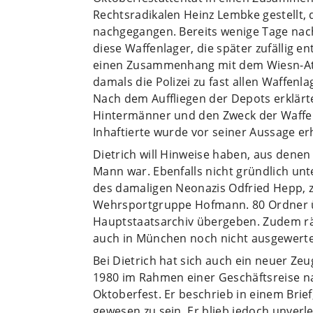
Rechtsradikalen Heinz Lembke gestellt
nachgegangen. Bereits wenige Tage nac
diese Waffenlager, die später zufällig
einen Zusammenhang mit dem Wiesn-Att
damals die Polizei zu fast allen Waffenl
Nach dem Auffliegen der Depots erklärt
Hintermänner und den Zweck der Waffen
Inhaftierte wurde vor seiner Aussage er
Dietrich will Hinweise haben, aus dene
Mann war. Ebenfalls nicht gründlich un
des damaligen Neonazis Odfried Hepp, 
Wehrsportgruppe Hofmann. 80 Ordner 
Hauptstaatsarchiv übergeben. Zudem rä
auch in München noch nicht ausgewerte
Bei Dietrich hat sich auch ein neuer Zeu
1980 im Rahmen einer Geschäftsreise 
Oktoberfest. Er beschrieb in einem Brie
gewesen zu sein. Er blieb jedoch unver