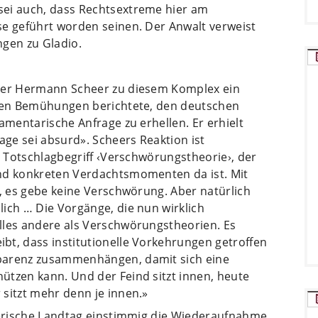
sei auch, dass Rechtsextreme hier am
se geführt worden seinen. Der Anwalt verweist
ngen zu Gladio.
iker Hermann Scheer zu diesem Komplex ein
osen Bemühungen berichtete, den deutschen
amentarische Anfrage zu erhellen. Er erhielt
age sei absurd». Scheers Reaktion ist
n Totschlagbegriff ‹Verschwörungstheorie›, der
und konkreten Verdachtsmomenten da ist. Mit
t, es gebe keine Verschwörung. Aber natürlich
ich … Die Vorgänge, die nun wirklich
lles andere als Verschwörungstheorien. Es
bt, dass institutionelle Vorkehrungen getroffen
parenz zusammenhängen, damit sich eine
ützen kann. Und der Feind sitzt innen, heute
sitzt mehr denn je innen.»
ayerische Landtag einstimmig die Wiederaufnahme