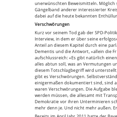
unerwünschten Beweismitteln. Möglich 
Gängelband anderer interessierter Krei
dabei auf die heute bekannten Enthüllu
Verschwörungen
Kurz vor seinem Tod gab der SPD-Polit
Interview, in dem er über seine erfolg
Anteil an diesem Kapitel durch eine parl
Dementis und die Antwort, «allein die Fr
aufschlussreich: «Es gibt natürlich eine
alles abtun soll, was an Vermutungen 
diesem Totschlagbegriff wird unterstell
gibt es Verschwörungen. Selbstverständl
einigermaßen dokumentiert sind, sind a
waren Verschwörungen. Die Aufgabe blei
werden müssen, die allesamt mit Trans
Demokratie vor ihren Unterminieren sch
mehr denn je. Und nicht mehr außen. Er 
Bereits im April Jahr 2011 hatte der B