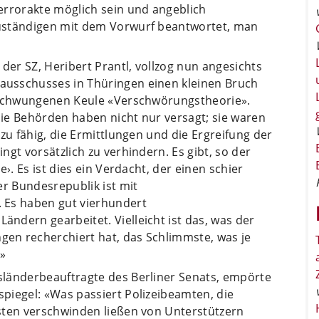
errorakte möglich sein und angeblich
uständigen mit dem Vorwurf beantwortet, man
der SZ, Heribert Prantl, vollzog nun angesichts
usschusses in Thüringen einen kleinen Bruch
geschwungenen Keule «Verschwörungstheorie».
ie Behörden haben nicht nur versagt; sie waren
zu fähig, die Ermittlungen und die Ergreifung der
gt vorsätzlich zu verhindern. Es gibt, so der
›. Es ist dies ein Verdacht, der einen schier
er Bundesrepublik ist mit
 Es haben gut vierhundert
ndern gearbeitet. Vielleicht ist das, was der
en recherchiert hat, das Schlimmste, was je
.»
länderbeauftragte des Berliner Senats, empörte
piegel: «Was passiert Polizeibeamten, die
sten verschwinden ließen von Unterstützern