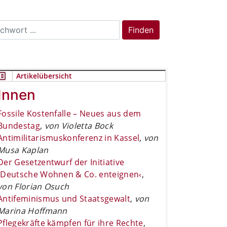
rch
Finden
Artikelübersicht
Innen
Fossile Kostenfalle – Neues aus dem
Bundestag
,
von Violetta Bock
Antimilitarismuskonferenz in Kassel
,
von
Musa Kaplan
Der Gesetzentwurf der Initiative
›Deutsche Wohnen & Co. enteignen‹
,
von Florian Osuch
Antifeminismus und Staatsgewalt
,
von
Marina Hoffmann
Pflegekräfte kämpfen für ihre Rechte
,