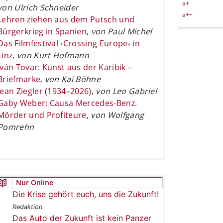
a+
von Ulrich Schneider
a++
Lehren ziehen aus dem Putsch und
Bürgerkrieg in Spanien
,
von Paul Michel
Das Filmfestival ›Crossing Europe‹ in
Linz
,
von Kurt Hofmann
Iván Tovar: Kunst aus der Karibik –
Briefmarke
,
von Kai Böhne
Jean Ziegler (1934–2026)
,
von Leo Gabriel
Gaby Weber: Causa Mercedes-Benz.
Mörder und Profiteure
,
von Wolfgang
Pomrehn
Nur Online
Die Krise gehört euch, uns die Zukunft!
Redaktion
Das Auto der Zukunft ist kein Panzer