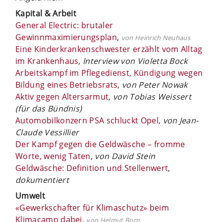
Kapital & Arbeit
General Electric: brutaler
Gewinnmaximierungsplan
,
von Heinrich Neuhaus
Eine Kinderkrankenschwester erzählt vom Alltag
im Krankenhaus
,
Interview von Violetta Bock
Arbeitskampf im Pflegedienst, Kündigung wegen
Bildung eines Betriebsrats
,
von Peter Nowak
Aktiv gegen Altersarmut
,
von Tobias Weissert
(für das Bündnis)
Automobilkonzern PSA schluckt Opel
,
von Jean-
Claude Vessillier
Der Kampf gegen die Geldwäsche – fromme
Worte, wenig Taten
,
von David Stein
Geldwäsche: Definition und Stellenwert
,
dokumentiert
Umwelt
«Gewerkschafter für Klimaschutz» beim
Klimacamp dabei
,
von Helmut Born