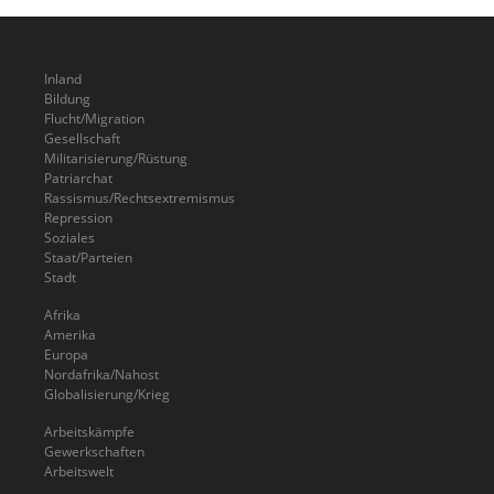
Inland
Bildung
Flucht/Migration
Gesellschaft
Militarisierung/Rüstung
Patriarchat
Rassismus/Rechtsextremismus
Repression
Soziales
Staat/Parteien
Stadt
Afrika
Amerika
Europa
Nordafrika/Nahost
Globalisierung/Krieg
Arbeitskämpfe
Gewerkschaften
Arbeitswelt