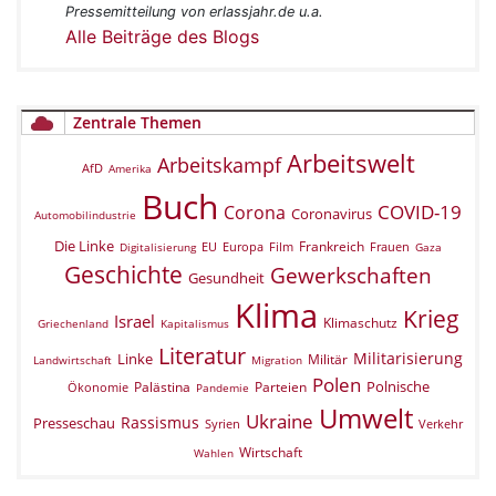
Pressemitteilung von erlassjahr.de u.a.
Alle Beiträge des Blogs
Zentrale Themen
Arbeitswelt
Arbeitskampf
AfD
Amerika
Buch
COVID-19
Corona
Coronavirus
Automobilindustrie
Die Linke
Frankreich
EU
Europa
Film
Frauen
Digitalisierung
Gaza
Geschichte
Gewerkschaften
Gesundheit
Klima
Krieg
Israel
Klimaschutz
Griechenland
Kapitalismus
Literatur
Militarisierung
Linke
Militär
Landwirtschaft
Migration
Polen
Polnische
Palästina
Parteien
Ökonomie
Pandemie
Umwelt
Ukraine
Rassismus
Presseschau
Verkehr
Syrien
Wirtschaft
Wahlen