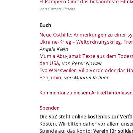
El Pampero Cine: das bekannteste Filmk
von Gaston Kirsche
Buch
Neue Osthilfe: Anmerkungen zu einer s
Ukraine-Krieg – Weltordnungskrieg. Fro
Angela Klein
Mumia Abu-Jamal: Texte aus dem ­Todest
den USA
,
von Peter Nowak
Eva Weissweiler: Villa Verde oder das Hot
Benjamin
,
von Manuel Kellner
Kommentar zu diesem Artikel hinterlasse
Spenden
Die SoZ steht online kostenlos zur Verf
Kosten. Wir bitten daher vor allem uns
Spende auf das Konto:
Verein für solid