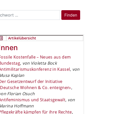
rch
Finden
Artikelübersicht
Innen
Fossile Kostenfalle – Neues aus dem
Bundestag
,
von Violetta Bock
Antimilitarismuskonferenz in Kassel
,
von
Musa Kaplan
Der Gesetzentwurf der Initiative
›Deutsche Wohnen & Co. enteignen‹
,
von Florian Osuch
Antifeminismus und Staatsgewalt
,
von
Marina Hoffmann
Pflegekräfte kämpfen für ihre Rechte
,