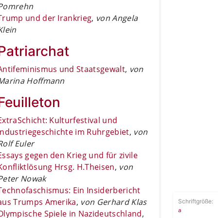
Pomrehn
Trump und der Irankrieg
,
von Angela
Klein
Patriarchat
Antifeminismus und Staatsgewalt
,
von
Marina Hoffmann
Feuilleton
ExtraSchicht: Kulturfestival und
Industriegeschichte im Ruhrgebiet
,
von
Rolf Euler
Essays gegen den Krieg und für zivile
Konfliktlösung Hrsg. H.Theisen
,
von
Peter Nowak
Technofaschismus: Ein Insiderbericht
aus Trumps Amerika
,
von Gerhard Klas
Schriftgröße:
a
Olympische Spiele in Nazideutschland
,