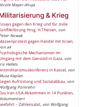
Nicole Mayer-Ahuja
Militarisierung & Krieg
Essays gegen den Krieg und für zivile
Konfliktlösung Hrsg. H.Theisen
,
von
Peter Nowak
Massenprotest gegen Handel mit Israel
,
von ak
Psychologische Mechanismen im
Umgang mit dem Genozid in Gaza
,
von
Iris Hefets
Antimilitarismuskonferenz in Kassel
,
von
Musa Kaplan
Gegen Aufrüstung und Sozialabbau
,
von
Wolfgang Pomrehn
Das Iran-USA-Abkommen in 14 Punkten
,
dokumentiert
Seefahrt – Zahlensalat
,
von Wolfgang