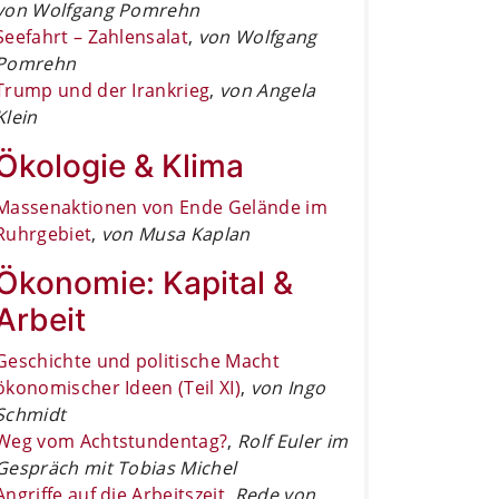
von Wolfgang Pomrehn
Seefahrt – Zahlensalat
,
von Wolfgang
Pomrehn
Trump und der Irankrieg
,
von Angela
Klein
Ökologie & Klima
Massenaktionen von Ende Gelände im
Ruhrgebiet
,
von Musa Kaplan
Ökonomie: Kapital &
Arbeit
Geschichte und politische Macht
ökonomischer Ideen (Teil XI)
,
von Ingo
Schmidt
Weg vom Achtstundentag?
,
Rolf Euler im
Gespräch mit Tobias Michel
Angriffe auf die Arbeitszeit
,
Rede von