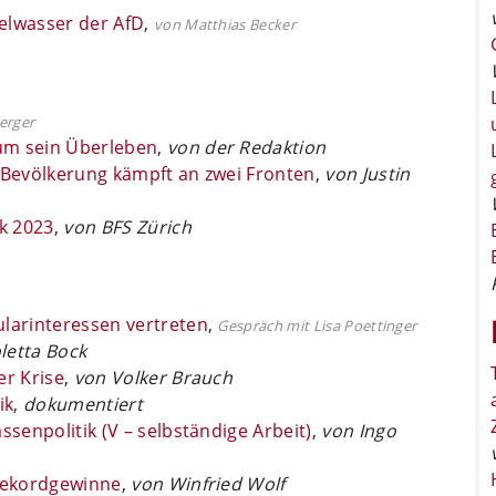
elwasser der AfD
,
von Matthias Becker
erger
um sein Überleben
,
von der Redaktion
e Bevölkerung kämpft an zwei Fronten
,
von Justin
ik 2023
,
von BFS Zürich
ularinteressen vertreten
,
Gespräch mit Lisa Poettinger
letta Bock
er Krise
,
von Volker Brauch
ik
,
dokumentiert
ssenpolitik (V – selbständige Arbeit)
,
von Ingo
 Rekordgewinne
,
von Winfried Wolf