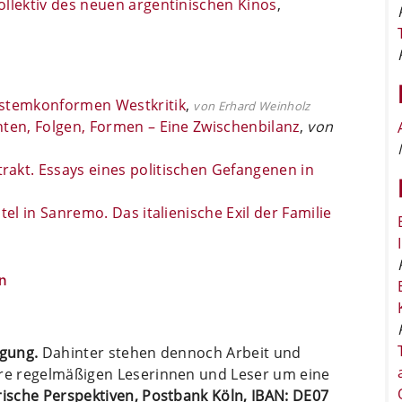
ollektiv des neuen argentinischen Kinos
,
ystemkonformen Westkritik
,
von Erhard Weinholz
nten, Folgen, Formen – Eine Zwischenbilanz
,
von
rakt. Essays eines politischen Gefangenen in
el in ­Sanremo. Das italienische Exil der Familie
n
ügung.
Dahinter stehen dennoch Arbeit und
ere regelmäßigen Leserinnen und Leser um eine
arische Perspektiven, Postbank Köln, IBAN: DE07