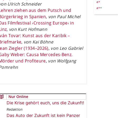
a+
von Ulrich Schneider
a++
Lehren ziehen aus dem Putsch und
Bürgerkrieg in Spanien
,
von Paul Michel
Das Filmfestival ›Crossing Europe‹ in
Linz
,
von Kurt Hofmann
Iván Tovar: Kunst aus der Karibik –
Briefmarke
,
von Kai Böhne
Jean Ziegler (1934–2026)
,
von Leo Gabriel
Gaby Weber: Causa Mercedes-Benz.
Mörder und Profiteure
,
von Wolfgang
Pomrehn
Nur Online
Die Krise gehört euch, uns die Zukunft!
Redaktion
Das Auto der Zukunft ist kein Panzer