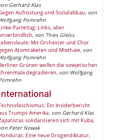
von Gerhard Klas
Gegen Aufrüstung und Sozialabbau
,
von
Wolfgang Pomrehn
Linke-Parteitag: Links, aber
unverbindlich
,
von Thies Gleiss
Lebenslaute: Mit Orchester und Chor
gegen Atomraketen und Miethaie
,
von
Wolfgang Pomrehn
Berliner Grünen wollen die sowjetischen
Ehrenmale degradieren
,
von Wolfgang
Pomrehn
International
Technofaschismus: Ein Insiderbericht
aus Trumps Amerika
,
von Gerhard Klas
Zapatistas solidarisieren sich mit Kuba
,
von Peter Nowak
Honduras: Eine neue Drogendiktatur
,