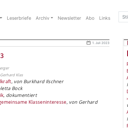
Sea
Leserbriefe
Archiv
Newsletter
Abo
Links
for:
1. Juli 2023
23
erger
Gerhard Klas
kraft
,
von Burkhard Ilschner
letta Bock
ik
,
dokumentiert
t gemeinsame ­Klasseninteresse
,
von Gerhard