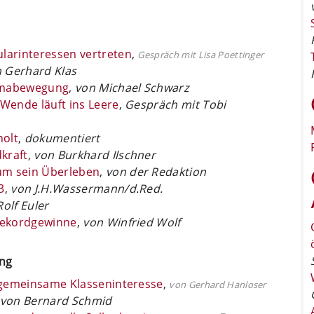
ularinteressen vertreten
,
Gespräch mit Lisa Poettinger
 Gerhard Klas
limabewegung
,
von Michael Schwarz
sWende läuft ins Leere
,
Gespräch mit Tobi
holt
,
dokumentiert
kraft
,
von Burkhard Ilschner
um sein Überleben
,
von der Redaktion
3
,
von J.H.Wassermann/d.Red.
olf Euler
 Rekordgewinne
,
von Winfried Wolf
ung
t gemeinsame ­Klasseninteresse
,
von Gerhard Hanloser
von Bernard Schmid