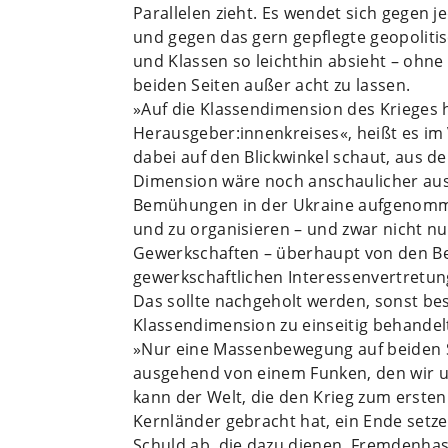
Parallelen zieht. Es wendet sich gegen 
und gegen das gern gepflegte geopolit
und Klassen so leichthin absieht – ohne 
beiden Seiten außer acht zu lassen.
»Auf die Klassendimension des Krieges h
Herausgeber:innenkreises«, heißt es im
dabei auf den Blickwinkel schaut, aus 
Dimension wäre noch anschaulicher aus
Bemühungen in der Ukraine aufgenomme
und zu organisieren – und zwar nicht n
Gewerkschaften – überhaupt von den Be
gewerkschaftlichen Interessenvertretu
Das sollte nachgeholt werden, sonst bes
Klassendimension zu einseitig behandelt
»Nur eine Massenbewegung auf beiden S
ausgehend von einem Funken, den wir uns
kann der Welt, die den Krieg zum ersten
Kernländer gebracht hat, ein Ende setz
Schuld ab, die dazu dienen, Fremdenhas