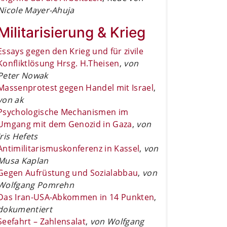
Nicole Mayer-Ahuja
Militarisierung & Krieg
Essays gegen den Krieg und für zivile
Konfliktlösung Hrsg. H.Theisen
,
von
Peter Nowak
Massenprotest gegen Handel mit Israel
,
von ak
Psychologische Mechanismen im
Umgang mit dem Genozid in Gaza
,
von
Iris Hefets
Antimilitarismuskonferenz in Kassel
,
von
Musa Kaplan
Gegen Aufrüstung und Sozialabbau
,
von
Wolfgang Pomrehn
Das Iran-USA-Abkommen in 14 Punkten
,
dokumentiert
Seefahrt – Zahlensalat
,
von Wolfgang