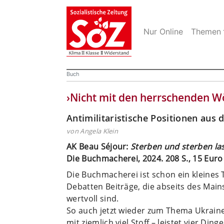
Nur Online
Themen
Buch
›Nicht mit den herrschenden W
Antimilitaristische Positionen aus 
von Angela Klein
AK Beau Séjour:
Sterben und ­sterben las
Die Buch­macherei, 2024. 208 S., 15 Euro
Die Buchmacherei ist schon ein kleines 
Debatten Beiträge, die abseits des Mai
wertvoll sind.
So auch jetzt wieder zum Thema Ukraine
mit ziemlich viel Stoff – leistet vier Dinge