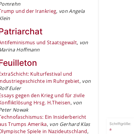
Pomrehn
Trump und der Irankrieg
,
von Angela
Klein
Patriarchat
Antifeminismus und Staatsgewalt
,
von
Marina Hoffmann
Feuilleton
ExtraSchicht: Kulturfestival und
Industriegeschichte im Ruhrgebiet
,
von
Rolf Euler
Essays gegen den Krieg und für zivile
Konfliktlösung Hrsg. H.Theisen
,
von
Peter Nowak
Technofaschismus: Ein Insiderbericht
aus Trumps Amerika
,
von Gerhard Klas
Schriftgröße:
a
Olympische Spiele in Nazideutschland
,