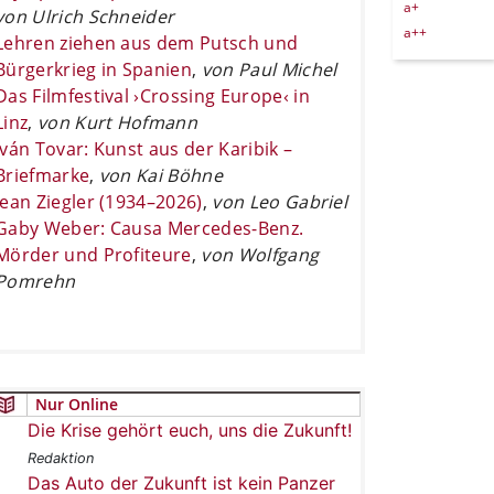
a+
von Ulrich Schneider
a++
Lehren ziehen aus dem Putsch und
Bürgerkrieg in Spanien
,
von Paul Michel
Das Filmfestival ›Crossing Europe‹ in
Linz
,
von Kurt Hofmann
Iván Tovar: Kunst aus der Karibik –
Briefmarke
,
von Kai Böhne
Jean Ziegler (1934–2026)
,
von Leo Gabriel
Gaby Weber: Causa Mercedes-Benz.
Mörder und Profiteure
,
von Wolfgang
Pomrehn
Nur Online
Die Krise gehört euch, uns die Zukunft!
Redaktion
Das Auto der Zukunft ist kein Panzer