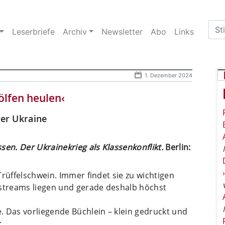
Sea
Leserbriefe
Archiv
Newsletter
Abo
Links
for:
1. Dezember 2024
ölfen heulen‹
der Ukraine
sen. Der Ukrainekrieg als Klassenkonflikt.
Berlin:
Trüffelschwein. Immer findet sie zu wichtigen
nstreams liegen und gerade deshalb höchst
. Das vorliegende Büchlein – klein gedruckt und
: