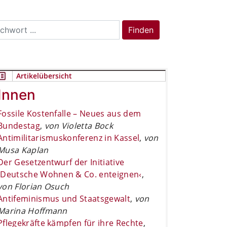
rch
Finden
Artikelübersicht
Innen
Fossile Kostenfalle – Neues aus dem
Bundestag
,
von Violetta Bock
Antimilitarismuskonferenz in Kassel
,
von
Musa Kaplan
Der Gesetzentwurf der Initiative
›Deutsche Wohnen & Co. enteignen‹
,
von Florian Osuch
Antifeminismus und Staatsgewalt
,
von
Marina Hoffmann
Pflegekräfte kämpfen für ihre Rechte
,