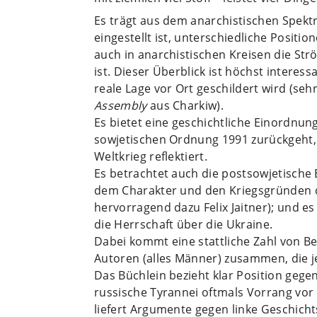
Es trägt aus dem anarchistischen Spekt
eingestellt ist, unterschiedliche Posit
auch in anarchistischen Kreisen die St
ist. Dieser Überblick ist höchst interes
reale Lage vor Ort geschildert wird (seh
Assembly
aus Charkiw).
Es bietet eine geschichtliche Einordnung
sowjetischen Ordnung 1991 zurückgeht,
Weltkrieg reflektiert.
Es betrachtet auch die postsowjetische
dem Charakter und den Kriegsgründen d
hervorragend dazu Felix Jaitner); und es
die Herrschaft über die Ukraine.
Dabei kommt eine stattliche Zahl von Be
Autoren (alles Männer) zusammen, die j
Das Büchlein bezieht klar Position gegen
russische Tyrannei oftmals Vorrang vor 
liefert Argumente gegen linke Geschicht