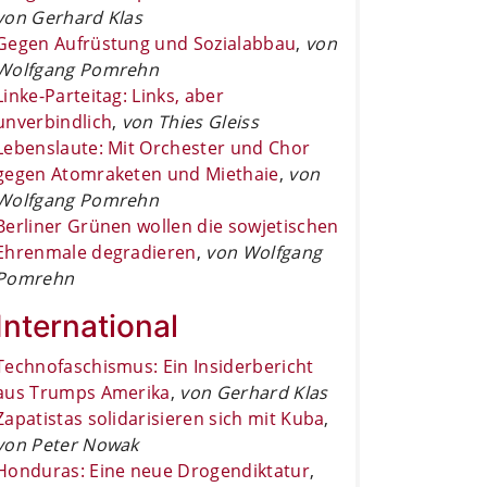
von Gerhard Klas
Gegen Aufrüstung und Sozialabbau
,
von
Wolfgang Pomrehn
Linke-Parteitag: Links, aber
unverbindlich
,
von Thies Gleiss
Lebenslaute: Mit Orchester und Chor
gegen Atomraketen und Miethaie
,
von
Wolfgang Pomrehn
Berliner Grünen wollen die sowjetischen
Ehrenmale degradieren
,
von Wolfgang
Pomrehn
International
Technofaschismus: Ein Insiderbericht
aus Trumps Amerika
,
von Gerhard Klas
Zapatistas solidarisieren sich mit Kuba
,
von Peter Nowak
Honduras: Eine neue Drogendiktatur
,