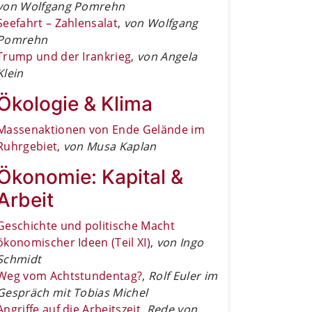
von Wolfgang Pomrehn
Seefahrt – Zahlensalat
,
von Wolfgang
Pomrehn
Trump und der Irankrieg
,
von Angela
Klein
Ökologie & Klima
Massenaktionen von Ende Gelände im
Ruhrgebiet
,
von Musa Kaplan
Ökonomie: Kapital &
Arbeit
Geschichte und politische Macht
ökonomischer Ideen (Teil XI)
,
von Ingo
Schmidt
Weg vom Achtstundentag?
,
Rolf Euler im
Gespräch mit Tobias Michel
Angriffe auf die Arbeitszeit
,
Rede von