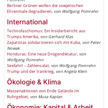
Berliner Grünen wollen die sowjetischen
Ehrenmale degradieren
,
von Wolfgang Pomrehn
International
Technofaschismus: Ein Insiderbericht aus
Trumps Amerika
,
von Gerhard Klas
Zapatistas solidarisieren sich mit Kuba
,
von Peter
Nowak
Honduras: Eine neue Drogendiktatur
,
von
Wolfgang Pomrehn
Seefahrt – Zahlensalat
,
von Wolfgang Pomrehn
Trump und der Irankrieg
,
von Angela Klein
Ökologie & Klima
Massenaktionen von Ende Gelände im
Ruhrgebiet
,
von Musa Kaplan
Ökonomie: Kapital & Arbeit