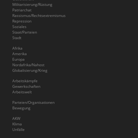
Militarisierung/Rüstung
Patriarchat
Rassismus/Rechtsextremismus
Repression
Soziales
Staat/Parteien
Stadt
Afrika
Amerika
Europa
Nordafrika/Nahost
Globalisierung/Krieg
Arbeitskämpfe
Gewerkschaften
Arbeitswelt
Parteien/Organisationen
Bewegung
AKW
Klima
Unfälle