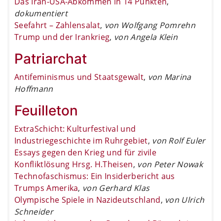
Das Iran-USA-Abkommen in 14 Punkten
,
dokumentiert
Seefahrt – Zahlensalat
,
von Wolfgang Pomrehn
Trump und der Irankrieg
,
von Angela Klein
Patriarchat
Antifeminismus und Staatsgewalt
,
von Marina
Hoffmann
Feuilleton
ExtraSchicht: Kulturfestival und
Industriegeschichte im Ruhrgebiet
,
von Rolf Euler
Essays gegen den Krieg und für zivile
Konfliktlösung Hrsg. H.Theisen
,
von Peter Nowak
Technofaschismus: Ein Insiderbericht aus
Trumps Amerika
,
von Gerhard Klas
Olympische Spiele in Nazideutschland
,
von Ulrich
Schneider