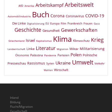
Arbeitswelt
Arbeitskampf
AfD
Amerika
Buch
COVID-19
Corona
Coronavirus
Automobilindustrie
Die Linke
Frankreich
EU
Europa
Film
Frauen
Digitalisierung
Gaza
Geschichte
Gewerkschaften
Gesundheit
Klima
Krieg
Israel
Klimaschutz
Griechenland
Kapitalismus
Literatur
Militarisierung
Linke
Militär
Landwirtschaft
Migration
Polen
Polnische
Palästina
Parteien
Ökonomie
Pandemie
Umwelt
Ukraine
Rassismus
Presseschau
Verkehr
Syrien
Wirtschaft
Wahlen
Inland
Bildung
Flucht/Migration
Gesellschaft