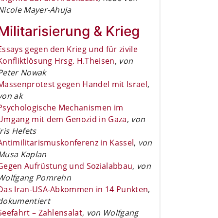
Nicole Mayer-Ahuja
Militarisierung & Krieg
Essays gegen den Krieg und für zivile
Konfliktlösung Hrsg. H.Theisen
,
von
Peter Nowak
Massenprotest gegen Handel mit Israel
,
von ak
Psychologische Mechanismen im
Umgang mit dem Genozid in Gaza
,
von
Iris Hefets
Antimilitarismuskonferenz in Kassel
,
von
Musa Kaplan
Gegen Aufrüstung und Sozialabbau
,
von
Wolfgang Pomrehn
Das Iran-USA-Abkommen in 14 Punkten
,
dokumentiert
Seefahrt – Zahlensalat
,
von Wolfgang