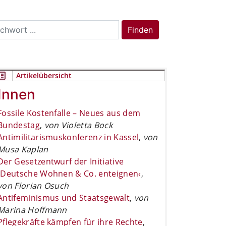
rch
Finden
Artikelübersicht
Innen
Fossile Kostenfalle – Neues aus dem
Bundestag
,
von Violetta Bock
Antimilitarismuskonferenz in Kassel
,
von
Musa Kaplan
Der Gesetzentwurf der Initiative
›Deutsche Wohnen & Co. enteignen‹
,
von Florian Osuch
Antifeminismus und Staatsgewalt
,
von
Marina Hoffmann
Pflegekräfte kämpfen für ihre Rechte
,