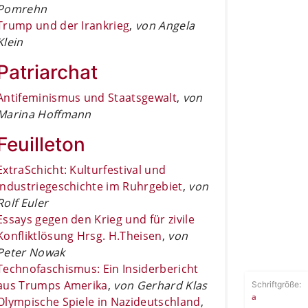
Pomrehn
Trump und der Irankrieg
,
von Angela
Klein
Patriarchat
Antifeminismus und Staatsgewalt
,
von
Marina Hoffmann
Feuilleton
ExtraSchicht: Kulturfestival und
Industriegeschichte im Ruhrgebiet
,
von
Rolf Euler
Essays gegen den Krieg und für zivile
Konfliktlösung Hrsg. H.Theisen
,
von
Peter Nowak
Technofaschismus: Ein Insiderbericht
aus Trumps Amerika
,
von Gerhard Klas
Schriftgröße:
a
Olympische Spiele in Nazideutschland
,