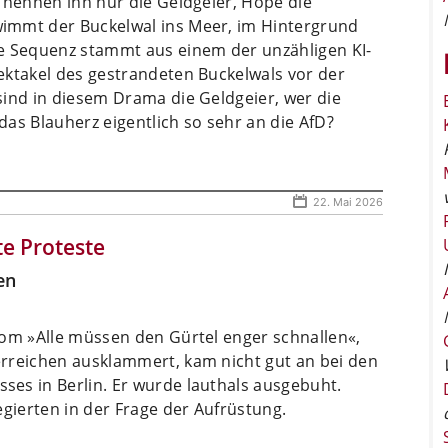
 nennen ihn nur die Geldgeier, Hope die
immt der Buckelwal ins Meer, im Hintergrund
e Sequenz stammt aus einem der unzähligen KI-
ektakel des gestrandeten Buckelwals vor der
sind in diesem Drama die Geldgeier, wer die
as Blauherz eigentlich so sehr an die AfD?
22. Mai 2026
e Proteste
en
vom »Alle müssen den Gürtel enger schnallen«,
rreichen ausklammert, kam nicht gut an bei den
es in Berlin. Er wurde lauthals ausgebuht.
egierten in der Frage der Aufrüstung.