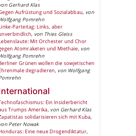
von Gerhard Klas
Gegen Aufrüstung und Sozialabbau
,
von
Wolfgang Pomrehn
Linke-Parteitag: Links, aber
unverbindlich
,
von Thies Gleiss
Lebenslaute: Mit Orchester und Chor
gegen Atomraketen und Miethaie
,
von
Wolfgang Pomrehn
Berliner Grünen wollen die sowjetischen
Ehrenmale degradieren
,
von Wolfgang
Pomrehn
International
Technofaschismus: Ein Insiderbericht
aus Trumps Amerika
,
von Gerhard Klas
Zapatistas solidarisieren sich mit Kuba
,
von Peter Nowak
Honduras: Eine neue Drogendiktatur
,