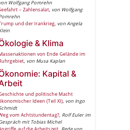
von Wolfgang Pomrehn
Seefahrt – Zahlensalat
,
von Wolfgang
Pomrehn
Trump und der Irankrieg
,
von Angela
Klein
Ökologie & Klima
Massenaktionen von Ende Gelände im
Ruhrgebiet
,
von Musa Kaplan
Ökonomie: Kapital &
Arbeit
Geschichte und politische Macht
ökonomischer Ideen (Teil XI)
,
von Ingo
Schmidt
Weg vom Achtstundentag?
,
Rolf Euler im
Gespräch mit Tobias Michel
Angriffe auf die Arbeitszeit
,
Rede von