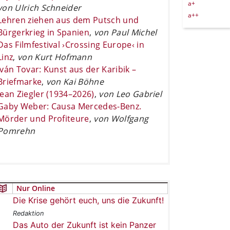
a+
von Ulrich Schneider
a++
Lehren ziehen aus dem Putsch und
Bürgerkrieg in Spanien
,
von Paul Michel
Das Filmfestival ›Crossing Europe‹ in
Linz
,
von Kurt Hofmann
Iván Tovar: Kunst aus der Karibik –
Briefmarke
,
von Kai Böhne
Jean Ziegler (1934–2026)
,
von Leo Gabriel
Gaby Weber: Causa Mercedes-Benz.
Mörder und Profiteure
,
von Wolfgang
Pomrehn
Nur Online
Die Krise gehört euch, uns die Zukunft!
Redaktion
Das Auto der Zukunft ist kein Panzer