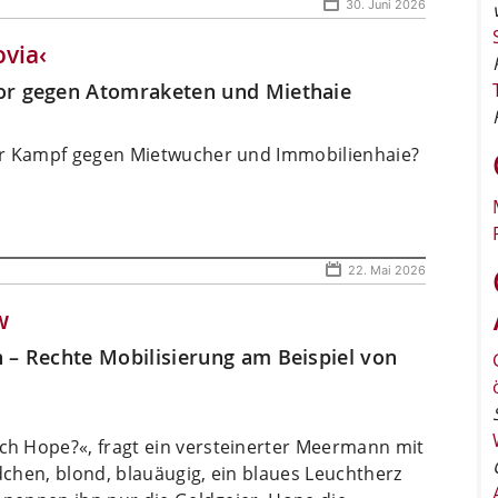
30. Juni 2026
ovia‹
hor gegen Atomraketen und Miethaie
er Kampf gegen Mietwucher und Immobilienhaie?
22. Mai 2026
w
 – Rechte Mobilisierung am Beispiel von
h Hope?«, fragt ein versteinerter Meermann mit
chen, blond, blauäugig, ein blaues Leuchtherz