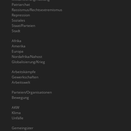
Patriarchat
Rassismus/Rechtsextremismus
Repression
Soziales
Staat/Parteien
Stadt
Afrika
Amerika
Europa
Nordafrika/Nahost
Globalisierung/Krieg
Arbeitskämpfe
Gewerkschaften
Arbeitswelt
Parteien/Organisationen
Bewegung
AKW
Klima
Unfälle
Gemeingüter