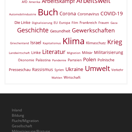
Arbeitswelt
Arbeitskampf
AfD
Amerika
Buch
COVID-19
Corona
Coronavirus
Automobilindustrie
Die Linke
Frankreich
EU
Europa
Film
Frauen
Digitalisierung
Gaza
Geschichte
Gewerkschaften
Gesundheit
Klima
Krieg
Israel
Klimaschutz
Griechenland
Kapitalismus
Literatur
Militarisierung
Linke
Militär
Landwirtschaft
Migration
Polen
Polnische
Palästina
Parteien
Ökonomie
Pandemie
Umwelt
Ukraine
Rassismus
Presseschau
Verkehr
Syrien
Wirtschaft
Wahlen
Inland
Bildung
Flucht/Migration
Gesellschaft
Militarisierung/Rüstung